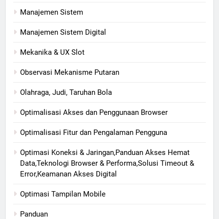
Manajemen Sistem
Manajemen Sistem Digital
Mekanika & UX Slot
Observasi Mekanisme Putaran
Olahraga, Judi, Taruhan Bola
Optimalisasi Akses dan Penggunaan Browser
Optimalisasi Fitur dan Pengalaman Pengguna
Optimasi Koneksi & Jaringan,Panduan Akses Hemat
Data,Teknologi Browser & Performa,Solusi Timeout &
Error,Keamanan Akses Digital
Optimasi Tampilan Mobile
Panduan