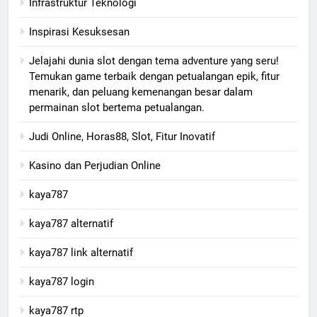
Infrastruktur Teknologi
Inspirasi Kesuksesan
Jelajahi dunia slot dengan tema adventure yang seru!
Temukan game terbaik dengan petualangan epik, fitur
menarik, dan peluang kemenangan besar dalam
permainan slot bertema petualangan.
Judi Online, Horas88, Slot, Fitur Inovatif
Kasino dan Perjudian Online
kaya787
kaya787 alternatif
kaya787 link alternatif
kaya787 login
kaya787 rtp