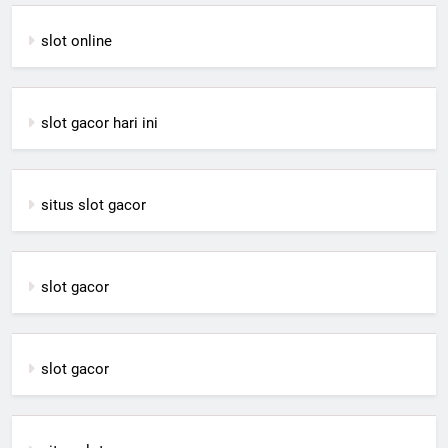
slot online
slot gacor hari ini
situs slot gacor
slot gacor
slot gacor