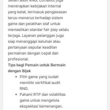
Selain audit RNG, Corlaslot juga
menerapkan kebijakan internal
yang ketat, termasuk pengawasan
terus-menerus terhadap sistem
game dan pelatihan staf untuk
memastikan standar fair play selalu
terjaga. Layanan pelanggan juga
siap menanggapi keluhan atau
pertanyaan seputar keadilan
permainan dengan cepat dan
profesional.
Tips bagi Pemain untuk Bermain
dengan Bijak
Pilih game yang sudah
memiliki sertifikat audit
RNG.
Pahami RTP dan volatilitas
game untuk mengelola
ekspektasi kemenangan.