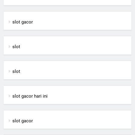
slot gacor
slot
slot
slot gacor hari ini
slot gacor