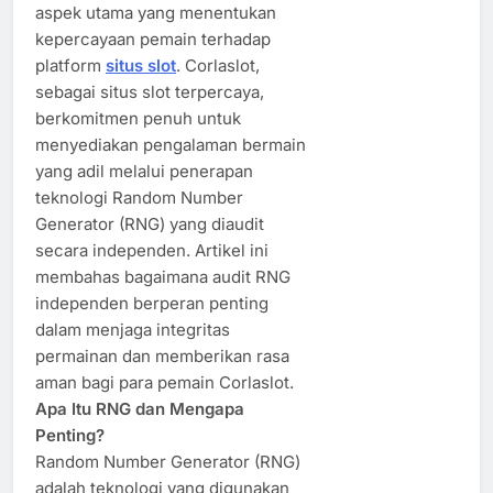
aspek utama yang menentukan
kepercayaan pemain terhadap
platform
situs slot
. Corlaslot,
sebagai situs slot terpercaya,
berkomitmen penuh untuk
menyediakan pengalaman bermain
yang adil melalui penerapan
teknologi Random Number
Generator (RNG) yang diaudit
secara independen. Artikel ini
membahas bagaimana audit RNG
independen berperan penting
dalam menjaga integritas
permainan dan memberikan rasa
aman bagi para pemain Corlaslot.
Apa Itu RNG dan Mengapa
Penting?
Random Number Generator (RNG)
adalah teknologi yang digunakan