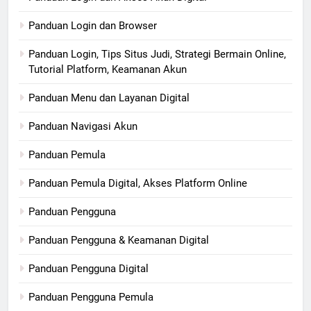
Panduan Login dan Browser
Panduan Login, Tips Situs Judi, Strategi Bermain Online,
Tutorial Platform, Keamanan Akun
Panduan Menu dan Layanan Digital
Panduan Navigasi Akun
Panduan Pemula
Panduan Pemula Digital, Akses Platform Online
Panduan Pengguna
Panduan Pengguna & Keamanan Digital
Panduan Pengguna Digital
Panduan Pengguna Pemula