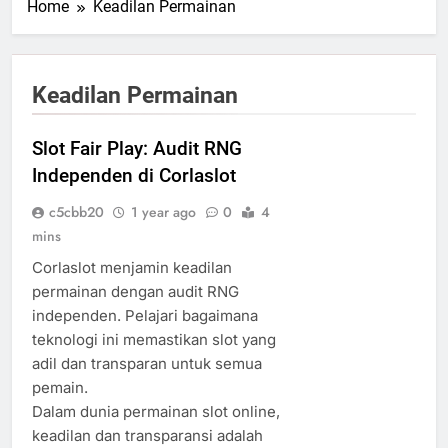
Home
Keadilan Permainan
Keadilan Permainan
Slot Fair Play: Audit RNG
Independen di Corlaslot
c5cbb20
1 year ago
0
4
mins
Corlaslot menjamin keadilan
permainan dengan audit RNG
independen. Pelajari bagaimana
teknologi ini memastikan slot yang
adil dan transparan untuk semua
pemain.
Dalam dunia permainan slot online,
keadilan dan transparansi adalah