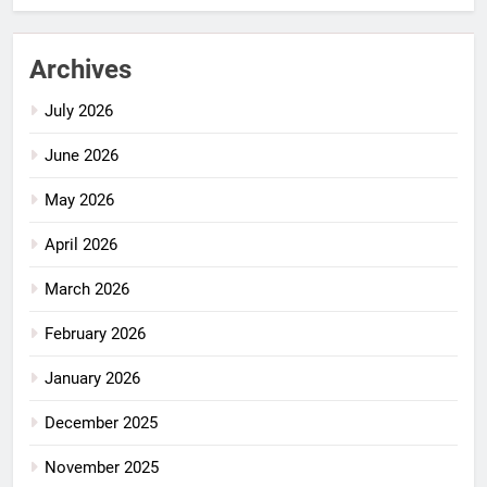
Archives
July 2026
June 2026
May 2026
April 2026
March 2026
February 2026
January 2026
December 2025
November 2025