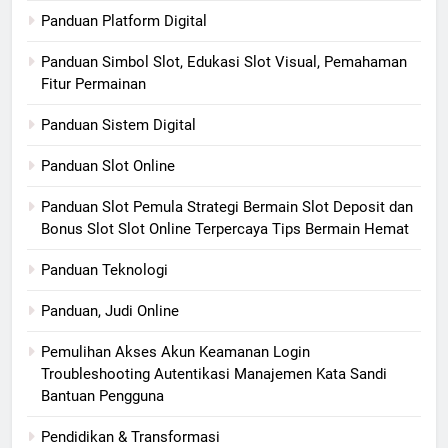
Panduan Platform Digital
Panduan Simbol Slot, Edukasi Slot Visual, Pemahaman
Fitur Permainan
Panduan Sistem Digital
Panduan Slot Online
Panduan Slot Pemula Strategi Bermain Slot Deposit dan
Bonus Slot Slot Online Terpercaya Tips Bermain Hemat
Panduan Teknologi
Panduan, Judi Online
Pemulihan Akses Akun Keamanan Login
Troubleshooting Autentikasi Manajemen Kata Sandi
Bantuan Pengguna
Pendidikan & Transformasi