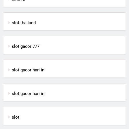
slot thailand
slot gacor 777
slot gacor hari ini
slot gacor hari ini
slot