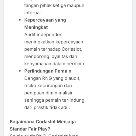
tangan pihak ketiga maupun
internal.
Kepercayaan yang
Meningkat
Audit independen
meningkatkan kepercayaan
pemain terhadap Corlaslot,
mendorong loyalitas dan
kenyamanan dalam bermain.
Perlindungan Pemain
Dengan RNG yang diaudit,
risiko kecurangan dan
penipuan diminimalisir
sehingga pemain terlindungi
dari praktik tidak adil.
Bagaimana Corlaslot Menjaga
Standar Fair Play?