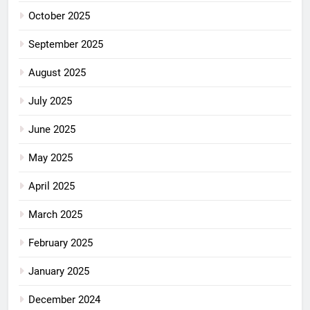
October 2025
September 2025
August 2025
July 2025
June 2025
May 2025
April 2025
March 2025
February 2025
January 2025
December 2024