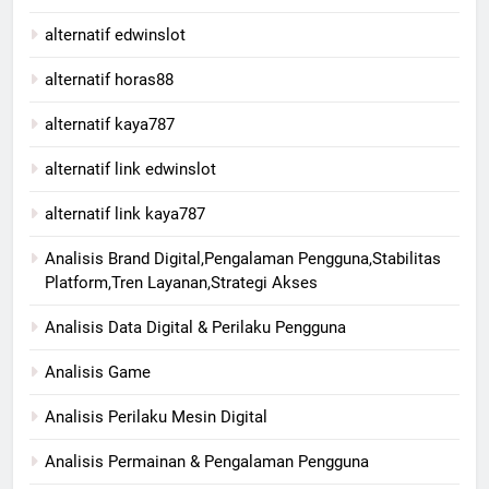
alternatif edwinslot
alternatif horas88
alternatif kaya787
alternatif link edwinslot
alternatif link kaya787
Analisis Brand Digital,Pengalaman Pengguna,Stabilitas
Platform,Tren Layanan,Strategi Akses
Analisis Data Digital & Perilaku Pengguna
Analisis Game
Analisis Perilaku Mesin Digital
Analisis Permainan & Pengalaman Pengguna