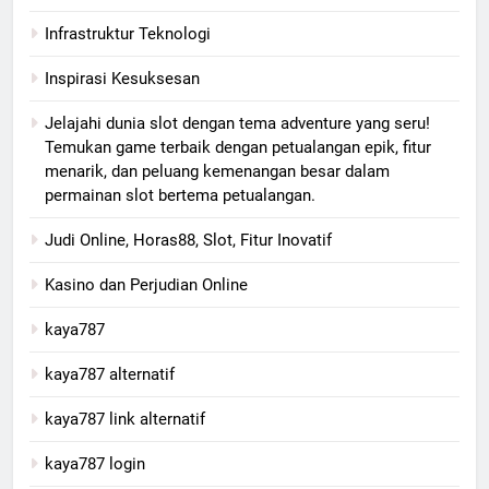
Infrastruktur Teknologi
Inspirasi Kesuksesan
Jelajahi dunia slot dengan tema adventure yang seru!
Temukan game terbaik dengan petualangan epik, fitur
menarik, dan peluang kemenangan besar dalam
permainan slot bertema petualangan.
Judi Online, Horas88, Slot, Fitur Inovatif
Kasino dan Perjudian Online
kaya787
kaya787 alternatif
kaya787 link alternatif
kaya787 login