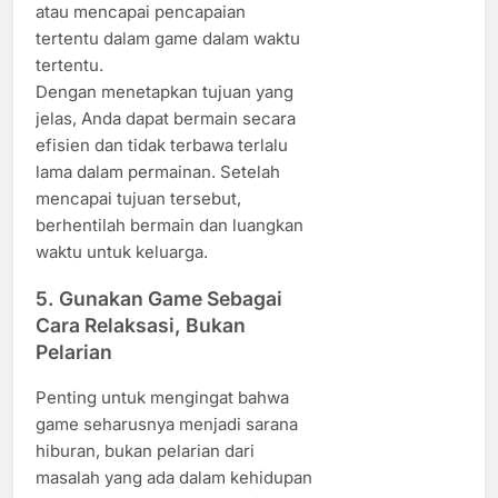
atau mencapai pencapaian
tertentu dalam game dalam waktu
tertentu.
Dengan menetapkan tujuan yang
jelas, Anda dapat bermain secara
efisien dan tidak terbawa terlalu
lama dalam permainan. Setelah
mencapai tujuan tersebut,
berhentilah bermain dan luangkan
waktu untuk keluarga.
5.
Gunakan Game Sebagai
Cara Relaksasi, Bukan
Pelarian
Penting untuk mengingat bahwa
game seharusnya menjadi sarana
hiburan, bukan pelarian dari
masalah yang ada dalam kehidupan