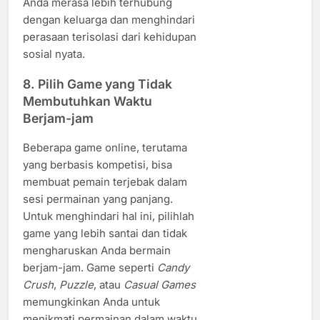
Anda merasa lebih terhubung
dengan keluarga dan menghindari
perasaan terisolasi dari kehidupan
sosial nyata.
8.
Pilih Game yang Tidak
Membutuhkan Waktu
Berjam-jam
Beberapa game online, terutama
yang berbasis kompetisi, bisa
membuat pemain terjebak dalam
sesi permainan yang panjang.
Untuk menghindari hal ini, pilihlah
game yang lebih santai dan tidak
mengharuskan Anda bermain
berjam-jam. Game seperti
Candy
Crush
,
Puzzle
, atau
Casual Games
memungkinkan Anda untuk
menikmati permainan dalam waktu