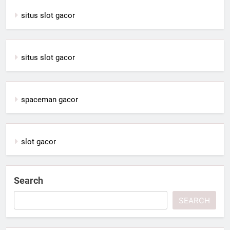
situs slot gacor
situs slot gacor
spaceman gacor
slot gacor
Search
SEARCH