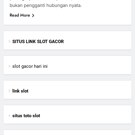
bukan pengganti hubungan nyata.
Read More
SITUS LINK SLOT GACOR
slot gacor hari ini
link slot
situs toto slot