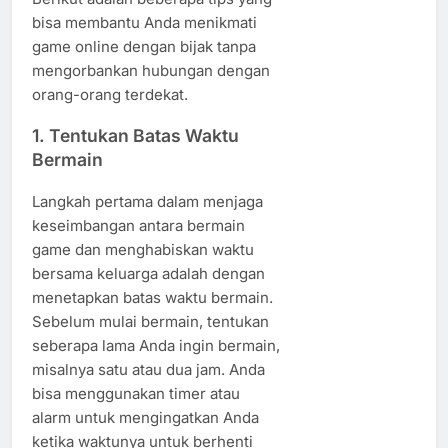
bisa membantu Anda menikmati
game online dengan bijak tanpa
mengorbankan hubungan dengan
orang-orang terdekat.
1.
Tentukan Batas Waktu
Bermain
Langkah pertama dalam menjaga
keseimbangan antara bermain
game dan menghabiskan waktu
bersama keluarga adalah dengan
menetapkan batas waktu bermain.
Sebelum mulai bermain, tentukan
seberapa lama Anda ingin bermain,
misalnya satu atau dua jam. Anda
bisa menggunakan timer atau
alarm untuk mengingatkan Anda
ketika waktunya untuk berhenti