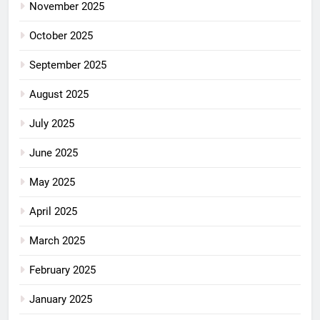
November 2025
October 2025
September 2025
August 2025
July 2025
June 2025
May 2025
April 2025
March 2025
February 2025
January 2025