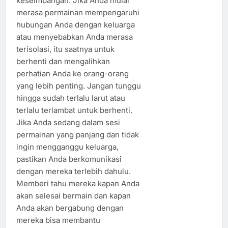
keseimbangan. Jika Anda mulai
merasa permainan mempengaruhi
hubungan Anda dengan keluarga
atau menyebabkan Anda merasa
terisolasi, itu saatnya untuk
berhenti dan mengalihkan
perhatian Anda ke orang-orang
yang lebih penting. Jangan tunggu
hingga sudah terlalu larut atau
terlalu terlambat untuk berhenti.
Jika Anda sedang dalam sesi
permainan yang panjang dan tidak
ingin mengganggu keluarga,
pastikan Anda berkomunikasi
dengan mereka terlebih dahulu.
Memberi tahu mereka kapan Anda
akan selesai bermain dan kapan
Anda akan bergabung dengan
mereka bisa membantu