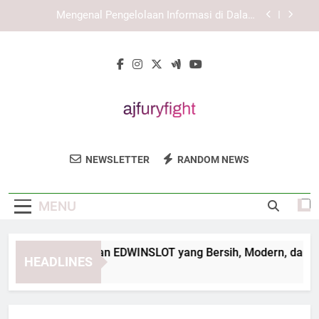
Skip
KAYA787 sebagai Brand Digital dengan
to
Pengelolaan Sistem Terorganisir
content
Panduan Mengoptimalkan Penggunaan KAYA787
melalui Browser
Mengenal Tampilan EDWINSLOT yang Bersih,
Modern, dan Fungsional
Mengenal Pengelolaan Informasi di Dalam
Platform LEBAH4D secara Terstruktur
AJ Fury Fight
KAYA787 sebagai Brand Digital dengan
Bergabunglah Dalam Pelatihan Dan
Pengelolaan Sistem Terorganisir
NEWSLETTER
RANDOM NEWS
Kompetisi Tinju Di AJ Fury Fight. Untuk
Panduan Mengoptimalkan Penggunaan KAYA787
melalui Browser
Atlet Dan Penggemar Olahraga Tinju.
MENU
ngenal Tampilan EDWINSLOT yang Bersih, Modern, dan Fungs
HEADLINES
Weeks Ago