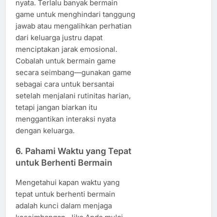
nyata. Terlalu banyak bermain
game untuk menghindari tanggung
jawab atau mengalihkan perhatian
dari keluarga justru dapat
menciptakan jarak emosional.
Cobalah untuk bermain game
secara seimbang—gunakan game
sebagai cara untuk bersantai
setelah menjalani rutinitas harian,
tetapi jangan biarkan itu
menggantikan interaksi nyata
dengan keluarga.
6.
Pahami Waktu yang Tepat
untuk Berhenti Bermain
Mengetahui kapan waktu yang
tepat untuk berhenti bermain
adalah kunci dalam menjaga