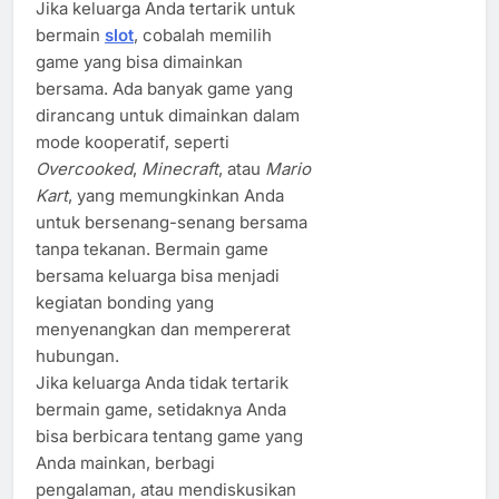
Jika keluarga Anda tertarik untuk
bermain
slot
, cobalah memilih
game yang bisa dimainkan
bersama. Ada banyak game yang
dirancang untuk dimainkan dalam
mode kooperatif, seperti
Overcooked
,
Minecraft
, atau
Mario
Kart
, yang memungkinkan Anda
untuk bersenang-senang bersama
tanpa tekanan. Bermain game
bersama keluarga bisa menjadi
kegiatan bonding yang
menyenangkan dan mempererat
hubungan.
Jika keluarga Anda tidak tertarik
bermain game, setidaknya Anda
bisa berbicara tentang game yang
Anda mainkan, berbagi
pengalaman, atau mendiskusikan