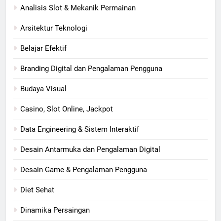
Analisis Slot & Mekanik Permainan
Arsitektur Teknologi
Belajar Efektif
Branding Digital dan Pengalaman Pengguna
Budaya Visual
Casino, Slot Online, Jackpot
Data Engineering & Sistem Interaktif
Desain Antarmuka dan Pengalaman Digital
Desain Game & Pengalaman Pengguna
Diet Sehat
Dinamika Persaingan