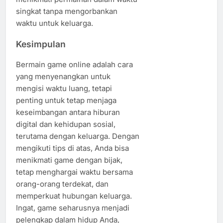
singkat tanpa mengorbankan
waktu untuk keluarga.
Kesimpulan
Bermain game online adalah cara
yang menyenangkan untuk
mengisi waktu luang, tetapi
penting untuk tetap menjaga
keseimbangan antara hiburan
digital dan kehidupan sosial,
terutama dengan keluarga. Dengan
mengikuti tips di atas, Anda bisa
menikmati game dengan bijak,
tetap menghargai waktu bersama
orang-orang terdekat, dan
memperkuat hubungan keluarga.
Ingat, game seharusnya menjadi
pelengkap dalam hidup Anda,