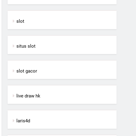
slot
situs slot
slot gacor
live draw hk
laris4d