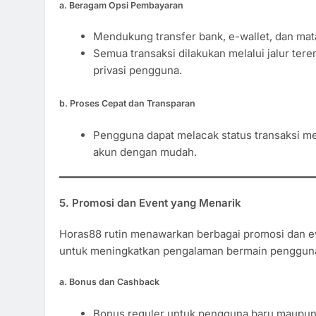
a. Beragam Opsi Pembayaran
Mendukung transfer bank, e-wallet, dan mata
Semua transaksi dilakukan melalui jalur tere
privasi pengguna.
b. Proses Cepat dan Transparan
Pengguna dapat melacak status transaksi me
akun dengan mudah.
5. Promosi dan Event yang Menarik
Horas88 rutin menawarkan berbagai promosi dan e
untuk meningkatkan pengalaman bermain penggun
a. Bonus dan Cashback
Bonus reguler untuk pengguna baru maupun