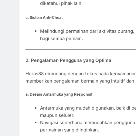
diketahui pihak lain.
c. Sistem Anti-Cheat
Melindungi permainan dari aktivitas curang,
bagi semua pemain.
2. Pengalaman Pengguna yang Optimal
Horas88 dirancang dengan fokus pada kenyamana
memberikan pengalaman bermain yang intuitif da
a. Desain Antarmuka yang Responsif
Antarmuka yang mudah digunakan, baik di p
maupun seluler.
Navigasi sederhana memudahkan pengguna 
permainan yang diinginkan.