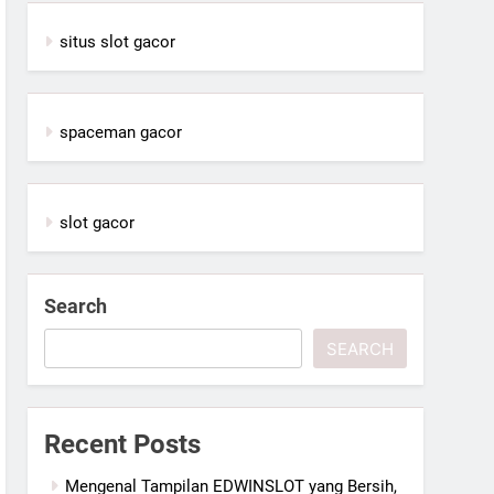
situs slot gacor
spaceman gacor
slot gacor
Search
SEARCH
Recent Posts
Mengenal Tampilan EDWINSLOT yang Bersih,