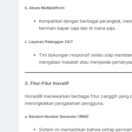
b. Akses Multiplatform
Kompatibel dengan berbagai perangkat, m
bermain kapan saja dan di mana saja.
c. Layanan Pelanggan 24/7
Tim dukungan responsif selalu siap memba
mengatasi masalah atau menjawab pertanya
3. Fitur-Fitur Inovatif
Horas88 menawarkan berbagai fitur canggih yang 
meningkatkan pengalaman pengguna.
a. Random Number Generator (RNG)
Sistem ini memastikan bahwa setiap permain