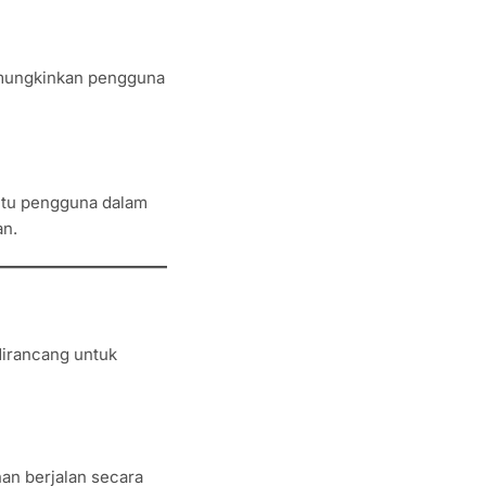
emungkinkan pengguna
ntu pengguna dalam
an.
dirancang untuk
an berjalan secara