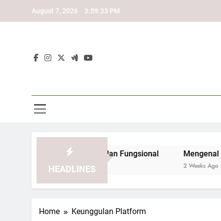
Skip
August 7, 2026
3:59:34 PM
to
content
AJ 
Bergabungl
 Bersih, Modern, dan Fungsional
Mengenal Pengelolaa
2 Weeks Ago
HEADLINES
Home
Keunggulan Platform