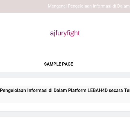
Mengenal Pengelolaan Informasi di Dalam
KAYA787 sebagai Brand Digital d
Panduan Mengoptimalkan 
Mengenal Tampilan EDWINSLOT 
Fury Fight
ah Dalam Pelatihan Dan Kompetisi Tinju Di AJ Fury Fight. Unt
Mengenal Pengelolaan Informasi di Dalam
SAMPLE PAGE
KAYA787 sebagai Brand Digital d
Panduan Mengoptimalkan 
n Informasi di Dalam Platform LEBAH4D secara Terstruktur