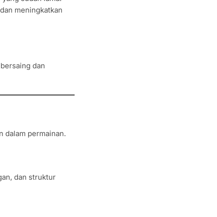
 dan meningkatkan
bersaing dan
an dalam permainan.
n, dan struktur