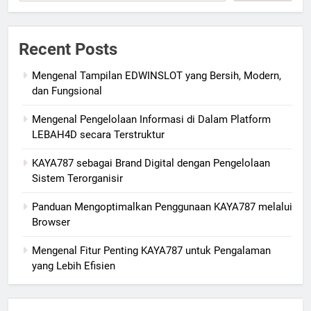
Recent Posts
Mengenal Tampilan EDWINSLOT yang Bersih, Modern,
dan Fungsional
Mengenal Pengelolaan Informasi di Dalam Platform
LEBAH4D secara Terstruktur
KAYA787 sebagai Brand Digital dengan Pengelolaan
Sistem Terorganisir
Panduan Mengoptimalkan Penggunaan KAYA787 melalui
Browser
Mengenal Fitur Penting KAYA787 untuk Pengalaman
yang Lebih Efisien