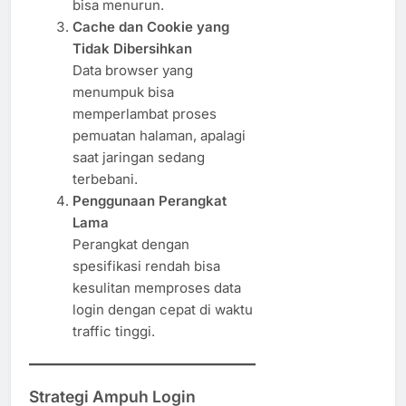
bisa menurun.
Cache dan Cookie yang
Tidak Dibersihkan
Data browser yang
menumpuk bisa
memperlambat proses
pemuatan halaman, apalagi
saat jaringan sedang
terbebani.
Penggunaan Perangkat
Lama
Perangkat dengan
spesifikasi rendah bisa
kesulitan memproses data
login dengan cepat di waktu
traffic tinggi.
Strategi Ampuh Login