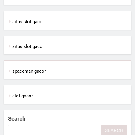
situs slot gacor
situs slot gacor
spaceman gacor
slot gacor
Search
SEARCH