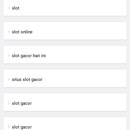
slot
slot online
slot gacor hari ini
situs slot gacor
slot gacor
slot gacor