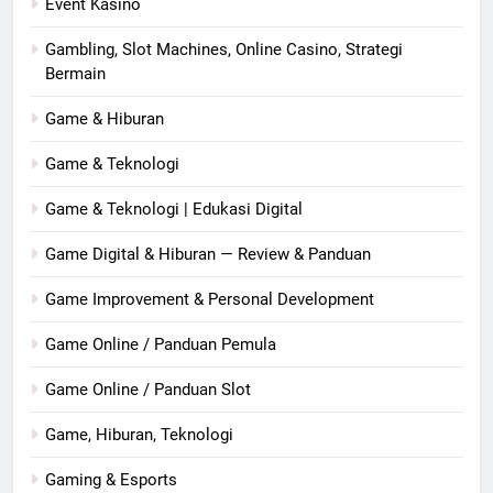
Event Kasino
Gambling, Slot Machines, Online Casino, Strategi
Bermain
Game & Hiburan
Game & Teknologi
Game & Teknologi | Edukasi Digital
Game Digital & Hiburan — Review & Panduan
Game Improvement & Personal Development
Game Online / Panduan Pemula
Game Online / Panduan Slot
Game, Hiburan, Teknologi
Gaming & Esports