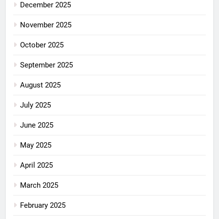
December 2025
November 2025
October 2025
September 2025
August 2025
July 2025
June 2025
May 2025
April 2025
March 2025
February 2025