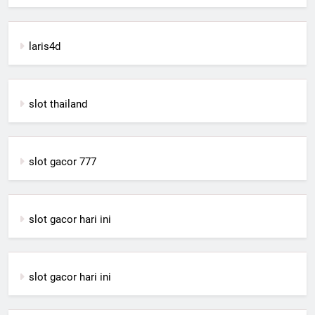
laris4d
slot thailand
slot gacor 777
slot gacor hari ini
slot gacor hari ini