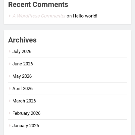
Recent Comments
A WordPress Commenter
on
Hello world!
Archives
July 2026
June 2026
May 2026
April 2026
March 2026
February 2026
January 2026