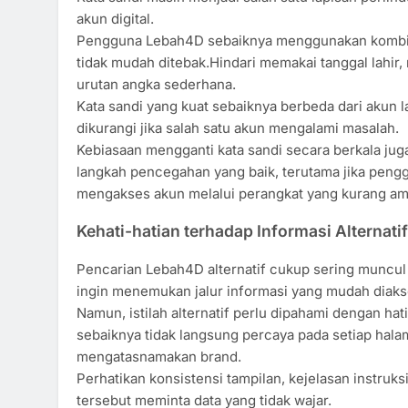
akun digital.
Pengguna Lebah4D sebaiknya menggunakan kombin
tidak mudah ditebak.Hindari memakai tanggal lahir, 
urutan angka sederhana.
Kata sandi yang kuat sebaiknya berbeda dari akun la
dikurangi jika salah satu akun mengalami masalah.
Kebiasaan mengganti kata sandi secara berkala jug
langkah pencegahan yang baik, terutama jika pen
mengakses akun melalui perangkat yang kurang am
Kehati-hatian terhadap Informasi Alternatif
Pencarian Lebah4D alternatif cukup sering muncu
ingin menemukan jalur informasi yang mudah diaks
Namun, istilah alternatif perlu dipahami dengan ha
sebaiknya tidak langsung percaya pada setiap hal
mengatasnamakan brand.
Perhatikan konsistensi tampilan, kejelasan instruk
tersebut meminta data yang tidak wajar.