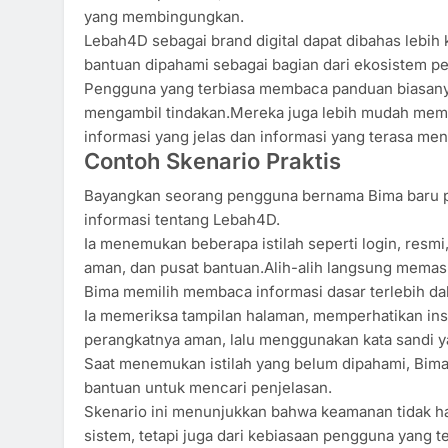
yang membingungkan.
Lebah4D sebagai brand digital dapat dibahas lebih k
bantuan dipahami sebagai bagian dari ekosistem 
Pengguna yang terbiasa membaca panduan biasanya 
mengambil tindakan.Mereka juga lebih mudah mem
informasi yang jelas dan informasi yang terasa me
Contoh Skenario Praktis
Bayangkan seorang pengguna bernama Bima baru p
informasi tentang Lebah4D.
Ia menemukan beberapa istilah seperti login, resmi, 
aman, dan pusat bantuan.Alih-alih langsung memas
Bima memilih membaca informasi dasar terlebih da
Ia memeriksa tampilan halaman, memperhatikan ins
perangkatnya aman, lalu menggunakan kata sandi y
Saat menemukan istilah yang belum dipahami, Bi
bantuan untuk mencari penjelasan.
Skenario ini menunjukkan bahwa keamanan tidak ha
sistem, tetapi juga dari kebiasaan pengguna yang tel