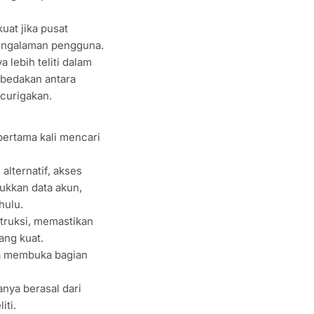
uat jika pusat
pengalaman pengguna.
lebih teliti dalam
bedakan antara
ncurigakan.
ertama kali mencari
alternatif, akses
ukkan data akun,
hulu.
truksi, memastikan
ang kuat.
ma membuka bagian
nya berasal dari
iti.