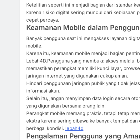
Ketelitian seperti ini menjadi bagian dari standar
karena risiko digital sering muncul dari kebiasaan 
cepat percaya.
Keamanan Mobile dalam Penggu
Banyak pengguna saat ini mengakses layanan digita
mobile.
Karena itu, keamanan mobile menjadi bagian pent
Lebah4D.Pengguna yang membuka akses melalui b
memastikan perangkat memiliki kunci layar, browse
jaringan internet yang digunakan cukup aman.
Hindari penggunaan jaringan publik yang tidak jela
informasi akun.
Selain itu, jangan menyimpan data login secara ot
yang digunakan bersama orang lain.
Perangkat mobile memang praktis, tetapi tetap me
ekstra karena sering dibawa ke banyak tempat dan
berbagai kondisi.
lebah4d
Pengalaman Pengguna yang Ama