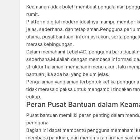
Keamanan tidak boleh membuat pengalaman penggun
rumit.
Platform digital modern idealnya mampu memberi
jelas, sederhana, dan tetap aman.Pengguna perl
utama, pusat bantuan, informasi akun, serta pengat
merasa kebingungan.
Dalam memahami Lebah4D, pengguna baru dapat me
sederhana.Mulailah dengan membaca informasi das
struktur halaman, memahami menu akun, lalu memp
bantuan jika ada hal yang belum jelas.
Pengalaman yang aman terbentuk ketika pengguna
tidak merasa dipaksa untuk mengambil tindakan tan
cukup.
Peran Pusat Bantuan dalam Keam
Pusat bantuan memiliki peran penting dalam men
pengguna.
Bagian ini dapat membantu pengguna memahami ke
membaca panduan, dan menemukan arahan saat me