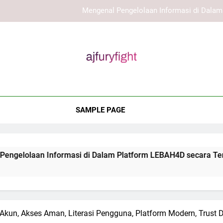
Mengenal Pengelolaan Informasi di Dalam
KAYA787 sebagai Brand Digital d
Panduan Mengoptimalkan 
Mengenal Tampilan EDWINSLOT 
Fury Fight
ah Dalam Pelatihan Dan Kompetisi Tinju Di AJ Fury Fight. Unt
Mengenal Pengelolaan Informasi di Dalam
SAMPLE PAGE
KAYA787 sebagai Brand Digital d
Panduan Mengoptimalkan 
Informasi di Dalam Platform LEBAH4D secara Terstruktur
Akun, Akses Aman, Literasi Pengguna, Platform Modern, Trust 