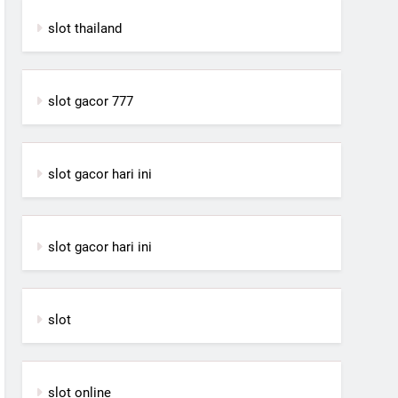
slot thailand
slot gacor 777
slot gacor hari ini
slot gacor hari ini
slot
slot online