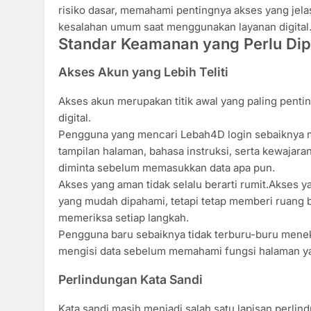
risiko dasar, memahami pentingnya akses yang jela
kesalahan umum saat menggunakan layanan digital
Standar Keamanan yang Perlu Dip
Akses Akun yang Lebih Teliti
Akses akun merupakan titik awal yang paling pent
digital.
Pengguna yang mencari Lebah4D login sebaiknya
tampilan halaman, bahasa instruksi, serta kewajara
diminta sebelum memasukkan data apa pun.
Akses yang aman tidak selalu berarti rumit.Akses y
yang mudah dipahami, tetapi tetap memberi ruang 
memeriksa setiap langkah.
Pengguna baru sebaiknya tidak terburu-buru mene
mengisi data sebelum memahami fungsi halaman y
Perlindungan Kata Sandi
Kata sandi masih menjadi salah satu lapisan perli