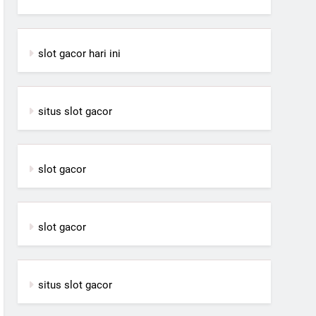
slot gacor hari ini
situs slot gacor
slot gacor
slot gacor
situs slot gacor