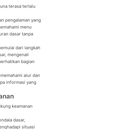
a terasa terlalu
kan pengalaman yang
u memahami menu
uran dasar tanpa
mulai dari langkah
ar, mengenali
erhatikan bagian
 memahami alur dan
pa informasi yang
anan
dukung keamanan
ndala dasar,
nghadapi situasi