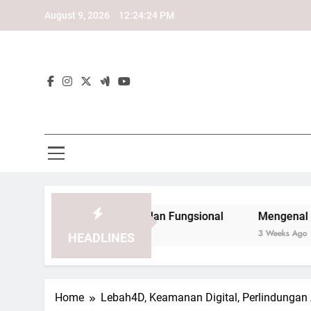
Skip
August 9, 2026
12:24:25 PM
to
content
AJ 
Bergabungl
ersih, Modern, dan Fungsional
Mengenal Pengelolaan 
3 Weeks Ago
HEADLINES
Home
Lebah4D, Keamanan Digital, Perlindungan 