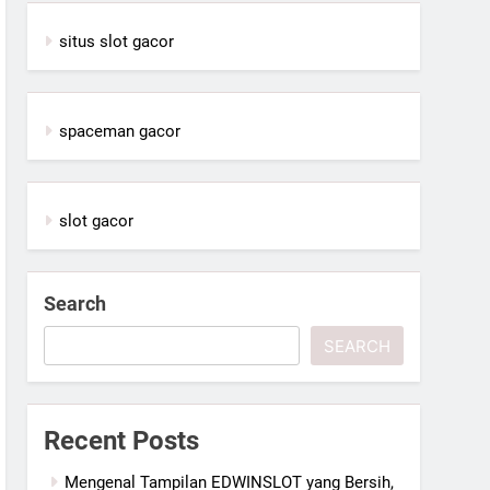
situs slot gacor
spaceman gacor
slot gacor
Search
SEARCH
Recent Posts
Mengenal Tampilan EDWINSLOT yang Bersih,