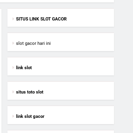
SITUS LINK SLOT GACOR
slot gacor hari ini
link slot
situs toto slot
link slot gacor