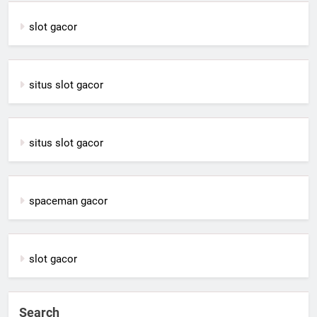
slot gacor
situs slot gacor
situs slot gacor
spaceman gacor
slot gacor
Search