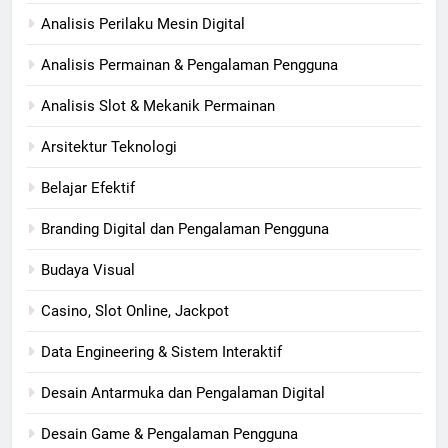
Analisis Perilaku Mesin Digital
Analisis Permainan & Pengalaman Pengguna
Analisis Slot & Mekanik Permainan
Arsitektur Teknologi
Belajar Efektif
Branding Digital dan Pengalaman Pengguna
Budaya Visual
Casino, Slot Online, Jackpot
Data Engineering & Sistem Interaktif
Desain Antarmuka dan Pengalaman Digital
Desain Game & Pengalaman Pengguna