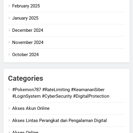
February 2025
January 2025
December 2024
November 2024
October 2024
Categories
#Pokemon787 #RateLimiting #KeamananSiber
#LoginSystem #CyberSecurity #DigitalProtection
Akses Akun Online
Akses Lintas Perangkat dan Pengalaman Digital
Akses Online