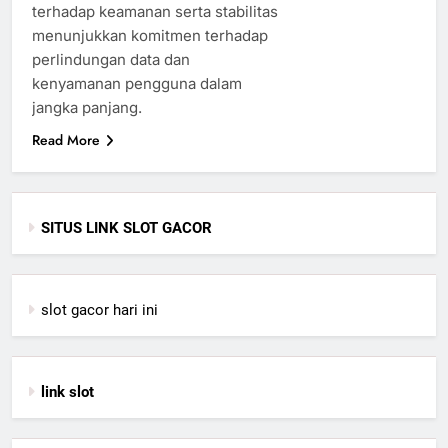
terhadap keamanan serta stabilitas
menunjukkan komitmen terhadap
perlindungan data dan
kenyamanan pengguna dalam
jangka panjang.
Read More
SITUS LINK SLOT GACOR
slot gacor hari ini
link slot