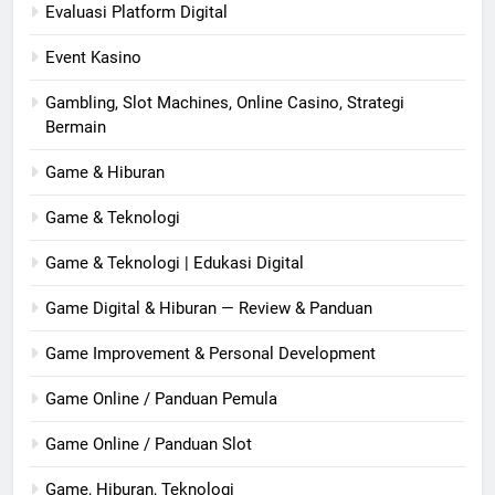
Evaluasi Platform Digital
Event Kasino
Gambling, Slot Machines, Online Casino, Strategi
Bermain
Game & Hiburan
Game & Teknologi
Game & Teknologi | Edukasi Digital
Game Digital & Hiburan — Review & Panduan
Game Improvement & Personal Development
Game Online / Panduan Pemula
Game Online / Panduan Slot
Game, Hiburan, Teknologi