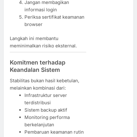
Jangan membagikan
informasi login
Periksa sertifikat keamanan
browser
Langkah ini membantu
meminimalkan risiko eksternal.
Komitmen terhadap
Keandalan Sistem
Stabilitas bukan hasil kebetulan,
melainkan kombinasi dari:
Infrastruktur server
terdistribusi
Sistem backup aktif
Monitoring performa
berkelanjutan
Pembaruan keamanan rutin