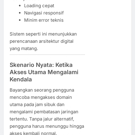
Loading cepat
Navigasi responsif
Minim error teknis
Sistem seperti ini menunjukkan
perencanaan arsitektur digital
yang matang.
Skenario Nyata: Ketika
Akses Utama Mengalami
Kendala
Bayangkan seorang pengguna
mencoba mengakses domain
utama pada jam sibuk dan
mengalami pembatasan jaringan
tertentu. Tanpa jalur alternatif,
pengguna harus menunggu hingga
akses kembali normal.