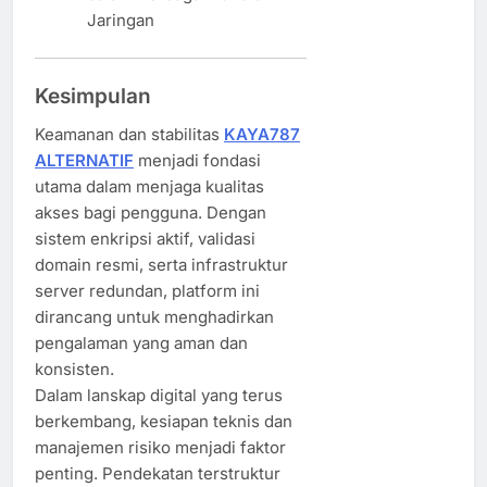
Jaringan
Kesimpulan
Keamanan dan stabilitas
KAYA787
ALTERNATIF
menjadi fondasi
utama dalam menjaga kualitas
akses bagi pengguna. Dengan
sistem enkripsi aktif, validasi
domain resmi, serta infrastruktur
server redundan, platform ini
dirancang untuk menghadirkan
pengalaman yang aman dan
konsisten.
Dalam lanskap digital yang terus
berkembang, kesiapan teknis dan
manajemen risiko menjadi faktor
penting. Pendekatan terstruktur