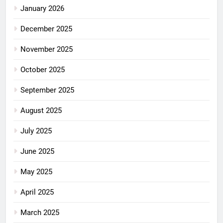
January 2026
December 2025
November 2025
October 2025
September 2025
August 2025
July 2025
June 2025
May 2025
April 2025
March 2025