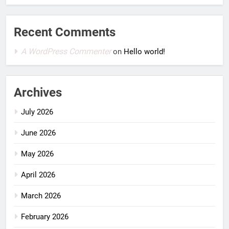
Recent Comments
A WordPress Commenter
on
Hello world!
Archives
July 2026
June 2026
May 2026
April 2026
March 2026
February 2026