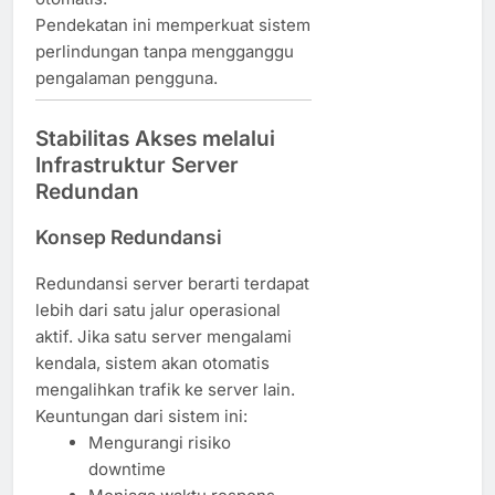
Pendekatan ini memperkuat sistem
perlindungan tanpa mengganggu
pengalaman pengguna.
Stabilitas Akses melalui
Infrastruktur Server
Redundan
Konsep Redundansi
Redundansi server berarti terdapat
lebih dari satu jalur operasional
aktif. Jika satu server mengalami
kendala, sistem akan otomatis
mengalihkan trafik ke server lain.
Keuntungan dari sistem ini:
Mengurangi risiko
downtime