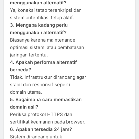
menggunakan alternatif?
Ya, koneksi tetap terenkripsi dan
sistem autentikasi tetap aktif.
3. Mengapa kadang perlu
menggunakan alternatif?
Biasanya karena maintenance,
optimasi sistem, atau pembatasan
jaringan tertentu.
4. Apakah performa alternatif
berbeda?
Tidak. Infrastruktur dirancang agar
stabil dan responsif seperti
domain utama.
5. Bagaimana cara memastikan
domain asli?
Periksa protokol HTTPS dan
sertifikat keamanan pada browser.
6. Apakah tersedia 24 jam?
Sistem dirancang untuk