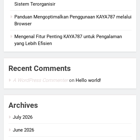
Sistem Terorganisir
Panduan Mengoptimalkan Penggunaan KAYA787 melalui
Browser
Mengenal Fitur Penting KAYA787 untuk Pengalaman
yang Lebih Efisien
Recent Comments
A WordPress Commenter
on
Hello world!
Archives
July 2026
June 2026