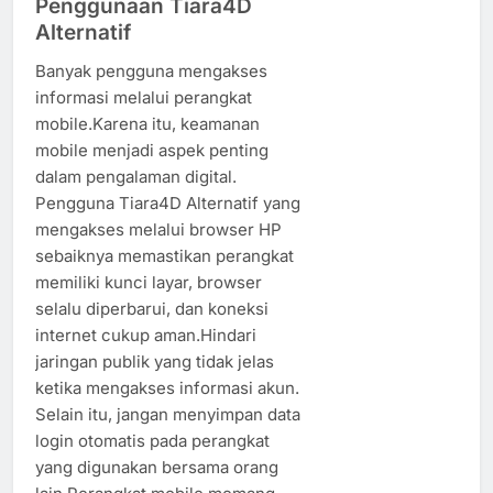
Penggunaan Tiara4D
Alternatif
Banyak pengguna mengakses
informasi melalui perangkat
mobile.Karena itu, keamanan
mobile menjadi aspek penting
dalam pengalaman digital.
Pengguna Tiara4D Alternatif yang
mengakses melalui browser HP
sebaiknya memastikan perangkat
memiliki kunci layar, browser
selalu diperbarui, dan koneksi
internet cukup aman.Hindari
jaringan publik yang tidak jelas
ketika mengakses informasi akun.
Selain itu, jangan menyimpan data
login otomatis pada perangkat
yang digunakan bersama orang