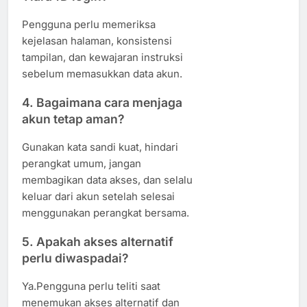
Pengguna perlu memeriksa
kejelasan halaman, konsistensi
tampilan, dan kewajaran instruksi
sebelum memasukkan data akun.
4. Bagaimana cara menjaga
akun tetap aman?
Gunakan kata sandi kuat, hindari
perangkat umum, jangan
membagikan data akses, dan selalu
keluar dari akun setelah selesai
menggunakan perangkat bersama.
5. Apakah akses alternatif
perlu diwaspadai?
Ya.Pengguna perlu teliti saat
menemukan akses alternatif dan