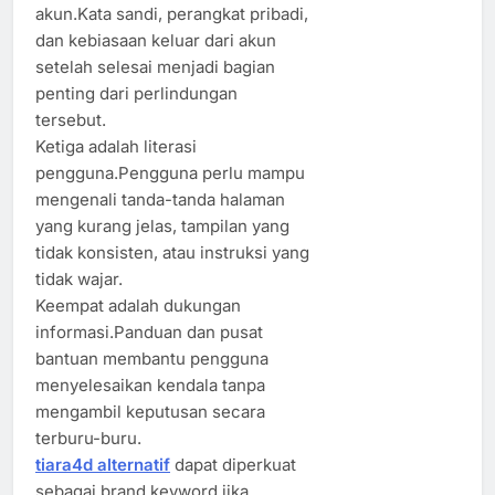
akun.Kata sandi, perangkat pribadi,
dan kebiasaan keluar dari akun
setelah selesai menjadi bagian
penting dari perlindungan
tersebut.
Ketiga adalah literasi
pengguna.Pengguna perlu mampu
mengenali tanda-tanda halaman
yang kurang jelas, tampilan yang
tidak konsisten, atau instruksi yang
tidak wajar.
Keempat adalah dukungan
informasi.Panduan dan pusat
bantuan membantu pengguna
menyelesaikan kendala tanpa
mengambil keputusan secara
terburu-buru.
tiara4d alternatif
dapat diperkuat
sebagai brand keyword jika