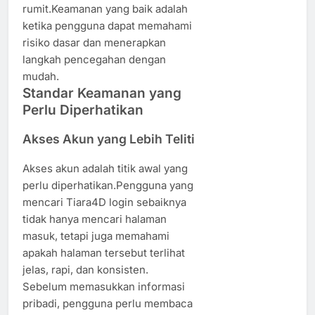
rumit.Keamanan yang baik adalah
ketika pengguna dapat memahami
risiko dasar dan menerapkan
langkah pencegahan dengan
mudah.
Standar Keamanan yang
Perlu Diperhatikan
Akses Akun yang Lebih Teliti
Akses akun adalah titik awal yang
perlu diperhatikan.Pengguna yang
mencari Tiara4D login sebaiknya
tidak hanya mencari halaman
masuk, tetapi juga memahami
apakah halaman tersebut terlihat
jelas, rapi, dan konsisten.
Sebelum memasukkan informasi
pribadi, pengguna perlu membaca