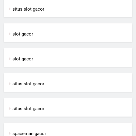
situs slot gacor
slot gacor
slot gacor
situs slot gacor
situs slot gacor
spaceman gacor