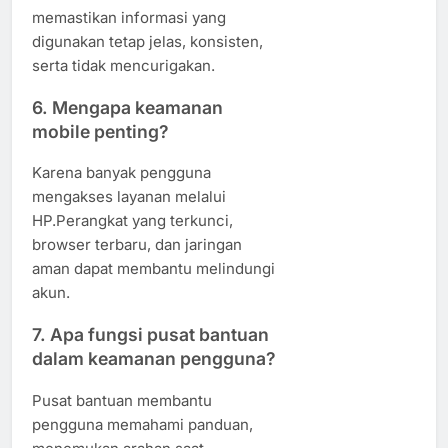
memastikan informasi yang
digunakan tetap jelas, konsisten,
serta tidak mencurigakan.
6. Mengapa keamanan
mobile penting?
Karena banyak pengguna
mengakses layanan melalui
HP.Perangkat yang terkunci,
browser terbaru, dan jaringan
aman dapat membantu melindungi
akun.
7. Apa fungsi pusat bantuan
dalam keamanan pengguna?
Pusat bantuan membantu
pengguna memahami panduan,