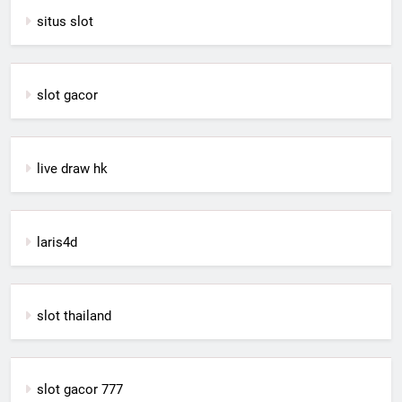
situs slot
slot gacor
live draw hk
laris4d
slot thailand
slot gacor 777