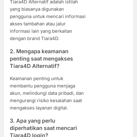
Tiara4D Alternatif adalah istilah
yang biasanya digunakan
pengguna untuk mencari informasi
akses tambahan atau jalur
informasi lain yang berkaitan
dengan brand Tiara4D.
2. Mengapa keamanan
penting saat mengakses
Tiara4D Alternatif?
Keamanan penting untuk
membantu pengguna menjaga
akun, melindungi data pribadi, dan
mengurangi risiko kesalahan saat
mengakses layanan digital.
3. Apa yang perlu
diperhatikan saat mencari
Tiara4D login?