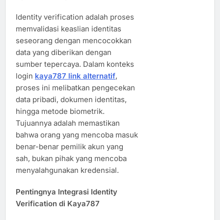
Identity verification adalah proses
memvalidasi keaslian identitas
seseorang dengan mencocokkan
data yang diberikan dengan
sumber tepercaya. Dalam konteks
login
kaya787 link alternatif
,
proses ini melibatkan pengecekan
data pribadi, dokumen identitas,
hingga metode biometrik.
Tujuannya adalah memastikan
bahwa orang yang mencoba masuk
benar-benar pemilik akun yang
sah, bukan pihak yang mencoba
menyalahgunakan kredensial.
Pentingnya Integrasi Identity
Verification di Kaya787