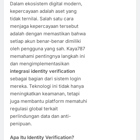
Dalam ekosistem digital modern,
kepercayaan adalah aset yang
tidak ternilai. Salah satu cara
menjaga kepercayaan tersebut
adalah dengan memastikan bahwa
setiap akun benar-benar dimiliki
oleh pengguna yang sah. Kaya787
memahami pentingnya langkah ini
dan mengimplementasikan
integrasi identity verification
sebagai bagian dari sistem login
mereka. Teknologi ini tidak hanya
meningkatkan keamanan, tetapi
juga membantu platform mematuhi
regulasi global terkait
perlindungan data dan anti-
penipuan.
Apa Itu Identity Verification?