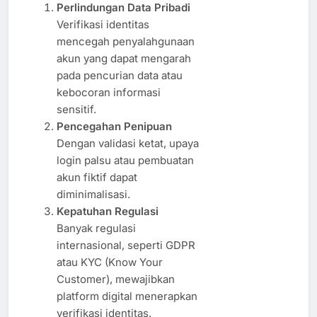
Perlindungan Data Pribadi
Verifikasi identitas
mencegah penyalahgunaan
akun yang dapat mengarah
pada pencurian data atau
kebocoran informasi
sensitif.
Pencegahan Penipuan
Dengan validasi ketat, upaya
login palsu atau pembuatan
akun fiktif dapat
diminimalisasi.
Kepatuhan Regulasi
Banyak regulasi
internasional, seperti GDPR
atau KYC (Know Your
Customer), mewajibkan
platform digital menerapkan
verifikasi identitas.