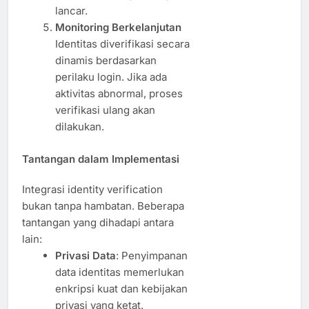
lancar.
Monitoring Berkelanjutan
Identitas diverifikasi secara
dinamis berdasarkan
perilaku login. Jika ada
aktivitas abnormal, proses
verifikasi ulang akan
dilakukan.
Tantangan dalam Implementasi
Integrasi identity verification
bukan tanpa hambatan. Beberapa
tantangan yang dihadapi antara
lain:
Privasi Data
: Penyimpanan
data identitas memerlukan
enkripsi kuat dan kebijakan
privasi yang ketat.