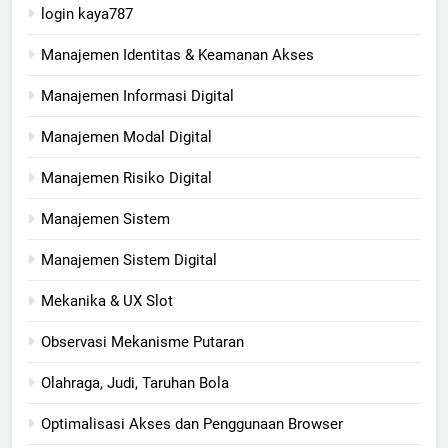
login kaya787
Manajemen Identitas & Keamanan Akses
Manajemen Informasi Digital
Manajemen Modal Digital
Manajemen Risiko Digital
Manajemen Sistem
Manajemen Sistem Digital
Mekanika & UX Slot
Observasi Mekanisme Putaran
Olahraga, Judi, Taruhan Bola
Optimalisasi Akses dan Penggunaan Browser