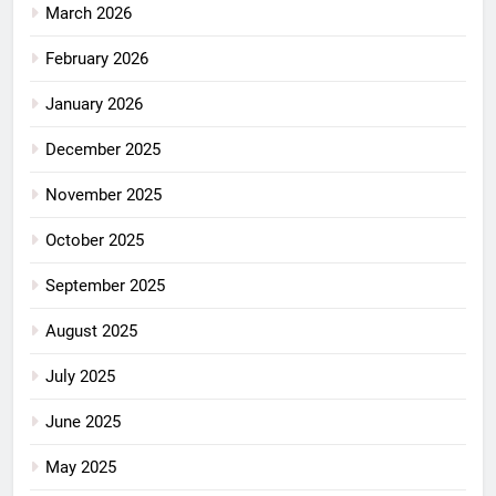
March 2026
February 2026
January 2026
December 2025
November 2025
October 2025
September 2025
August 2025
July 2025
June 2025
May 2025