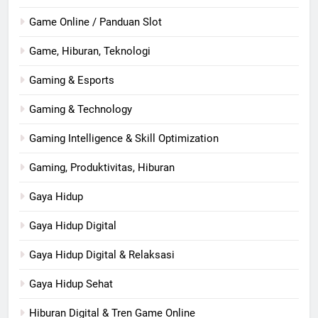
Game Online / Panduan Slot
Game, Hiburan, Teknologi
Gaming & Esports
Gaming & Technology
Gaming Intelligence & Skill Optimization
Gaming, Produktivitas, Hiburan
Gaya Hidup
Gaya Hidup Digital
Gaya Hidup Digital & Relaksasi
Gaya Hidup Sehat
Hiburan Digital & Tren Game Online