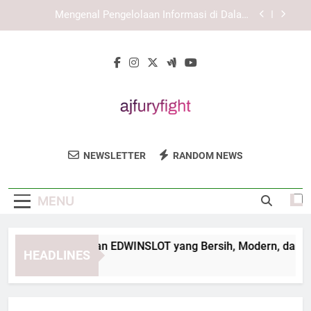
Skip
KAYA787 sebagai Brand Digital dengan
to
Pengelolaan Sistem Terorganisir
content
Panduan Mengoptimalkan Penggunaan KAYA787
melalui Browser
Mengenal Tampilan EDWINSLOT yang Bersih,
Modern, dan Fungsional
Mengenal Pengelolaan Informasi di Dalam
Platform LEBAH4D secara Terstruktur
AJ Fury Fight
KAYA787 sebagai Brand Digital dengan
Bergabunglah Dalam Pelatihan Dan
Pengelolaan Sistem Terorganisir
NEWSLETTER
RANDOM NEWS
Kompetisi Tinju Di AJ Fury Fight. Untuk
Panduan Mengoptimalkan Penggunaan KAYA787
melalui Browser
Atlet Dan Penggemar Olahraga Tinju.
MENU
ngenal Tampilan EDWINSLOT yang Bersih, Modern, dan Fung
HEADLINES
Weeks Ago