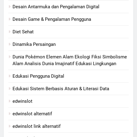
Desain Antarmuka dan Pengalaman Digital
Desain Game & Pengalaman Pengguna
Diet Sehat
Dinamika Persaingan
Dunia Pokémon Elemen Alam Ekologi Fiksi Simbolisme
Alam Analisis Dunia Imajinatif Edukasi Lingkungan
Edukasi Pengguna Digital
Edukasi Sistem Berbasis Aturan & Literasi Data
edwinslot
edwinslot alternatif
edwinslot link alternatif