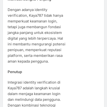
Dengan adanya identity
verification, Kaya787 tidak hanya
memperkuat keamanan login,
tetapi juga membangun fondasi
jangka panjang untuk ekosistem
digital yang lebih terpercaya. Hal
ini membantu mengurangi potensi
penipuan, memperkuat reputasi
platform, serta memberikan rasa
aman kepada pengguna.
Penutup
Integrasi identity verification di
Kaya787 adalah langkah krusial
dalam menjaga keamanan login
dan melindungi data pengguna.
Dengan kombinasi teknologi