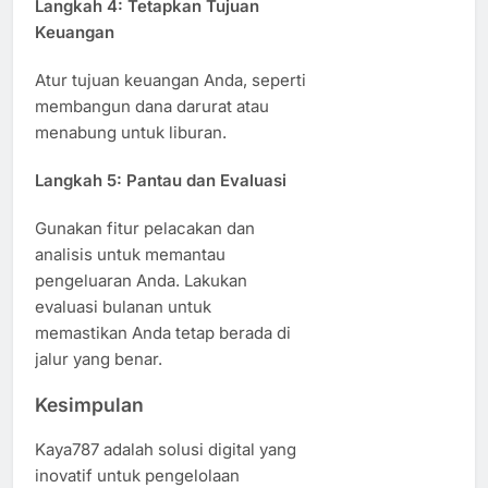
Langkah 4: Tetapkan Tujuan
Keuangan
Atur tujuan keuangan Anda, seperti
membangun dana darurat atau
menabung untuk liburan.
Langkah 5: Pantau dan Evaluasi
Gunakan fitur pelacakan dan
analisis untuk memantau
pengeluaran Anda. Lakukan
evaluasi bulanan untuk
memastikan Anda tetap berada di
jalur yang benar.
Kesimpulan
Kaya787 adalah solusi digital yang
inovatif untuk pengelolaan