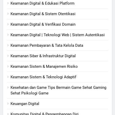
Keamanan Digital & Edukasi Platform
Keamanan Digital & Sistem Otentikasi
Keamanan Digital & Verifikasi Domain
Keamanan Digital | Teknologi Web | Sistem Autentikasi
Keamanan Pembayaran & Tata Kelola Data
Keamanan Siber & Infrastruktur Digital
Keamanan Sistem & Manajemen Risiko
Keamanan Sistem & Teknologi Adaptif
Kesehatan dan Game Tips Bermain Game Sehat Gaming
Sehat Psikologi Game
Keuangan Digital
Komunitas Digital & Pengembangan Diri