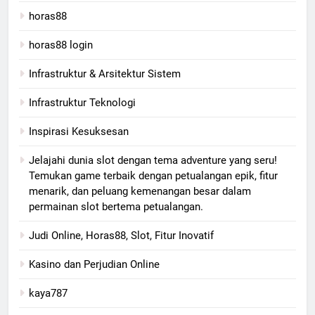
horas88
horas88 login
Infrastruktur & Arsitektur Sistem
Infrastruktur Teknologi
Inspirasi Kesuksesan
Jelajahi dunia slot dengan tema adventure yang seru!
Temukan game terbaik dengan petualangan epik, fitur
menarik, dan peluang kemenangan besar dalam
permainan slot bertema petualangan.
Judi Online, Horas88, Slot, Fitur Inovatif
Kasino dan Perjudian Online
kaya787