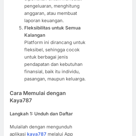
pengeluaran, menghitung
anggaran, atau membuat
laporan keuangan.
Fleksibilitas untuk Semua
Kalangan
Platform ini dirancang untuk
fleksibel, sehingga cocok
untuk berbagai jenis
pendapatan dan kebutuhan
finansial, baik itu individu,
pasangan, maupun keluarga.
Cara Memulai dengan
Kaya787
Langkah 1: Unduh dan Daftar
Mulailah dengan mengunduh
aplikasi
kaya787
melalui App