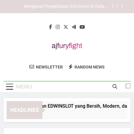
Skip
KAYA787 sebagai Brand Digital dengan
to
Pengelolaan Sistem Terorganisir
content
Panduan Mengoptimalkan Penggunaan KAYA787
melalui Browser
Mengenal Tampilan EDWINSLOT yang Bersih,
Modern, dan Fungsional
Mengenal Pengelolaan Informasi di Dalam
Platform LEBAH4D secara Terstruktur
AJ Fury Fight
KAYA787 sebagai Brand Digital dengan
Bergabunglah Dalam Pelatihan Dan
Pengelolaan Sistem Terorganisir
NEWSLETTER
RANDOM NEWS
Kompetisi Tinju Di AJ Fury Fight. Untuk
Panduan Mengoptimalkan Penggunaan KAYA787
melalui Browser
Atlet Dan Penggemar Olahraga Tinju.
MENU
ngenal Tampilan EDWINSLOT yang Bersih, Modern, dan Fungs
HEADLINES
Weeks Ago