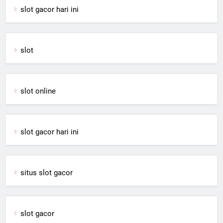
slot gacor hari ini
slot
slot online
slot gacor hari ini
situs slot gacor
slot gacor