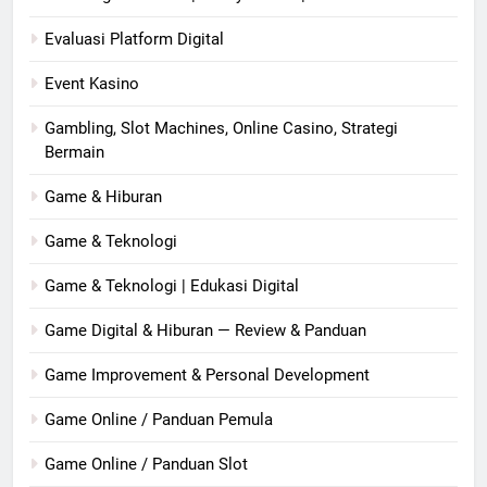
Evaluasi Platform Digital
Event Kasino
Gambling, Slot Machines, Online Casino, Strategi
Bermain
Game & Hiburan
Game & Teknologi
Game & Teknologi | Edukasi Digital
Game Digital & Hiburan — Review & Panduan
Game Improvement & Personal Development
Game Online / Panduan Pemula
Game Online / Panduan Slot