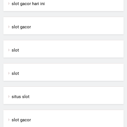
slot gacor hari ini
slot gacor
slot
slot
situs slot
slot gacor