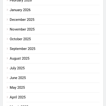
February 2026
January 2026
December 2025
November 2025
October 2025
September 2025
August 2025
July 2025
June 2025
May 2025
April 2025