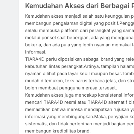
Kemudahan Akses dari Berbagai 
Kemudahan akses menjadi salah satu keunggulan p
membangun pengalaman digital yang positif.Pengg
selalu membuka platform dari perangkat yang sam
melalui ponsel saat bepergian, ada yang menggunak
bekerja, dan ada pula yang lebih nyaman memakai 
informasi.
TIARA4D perlu diposisikan sebagai brand yang rel
kebutuhan lintas perangkat.Artinya, tampilan halam
nyaman dilihat pada layar kecil maupun besar.Tomb
mudah ditemukan, teks harus terbaca jelas, dan str
boleh membuat pengguna merasa tersesat.
Kemudahan akses juga mencakup konsistensi info
mencari TIARA4D resmi atau TIARA4D alternatif bi
memastikan bahwa mereka mendapatkan rujukan ya
informasi yang membingungkan.Maka, penyajian ko
sistematis, dan tidak berlebihan menjadi bagian pe
membangun kredibilitas brand.