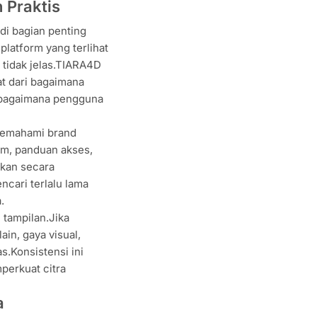
 Praktis
i bagian penting
platform yang terlihat
 tidak jelas.TIARA4D
at dari bagaimana
n bagaimana pengguna
memahami brand
um, panduan akses,
tkan secara
ncari terlalu lama
.
 tampilan.Jika
in, gaya visual,
s.Konsistensi ini
erkuat citra
a