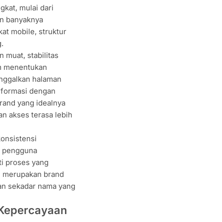
kat, mulai dari
in banyaknya
t mobile, struktur
.
 muat, stabilitas
am menentukan
ggalkan halaman
informasi dengan
brand yang idealnya
n akses terasa lebih
konsistensi
u pengguna
i proses yang
D merupakan brand
kan sekadar nama yang
 Kepercayaan