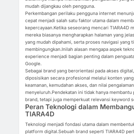
mudah dijangkau oleh pengguna.
Perkembangan perilaku pengguna internet menunj
cepat menjadi salah satu faktor utama dalam mem
kepercayaan.Ketika seseorang mencari TIARA4D me
mereka biasanya mengharapkan halaman yang jelas,
yang mudah dipahami, serta proses navigasi yang t
membingungkan.Inilah alasan mengapa aspek tekno
experience menjadi bagian penting dalam penguat
Google.
Sebagai brand yang berorientasi pada akses digita
diposisikan secara profesional melalui konten yan
keamanan, kemudahan akses, dan nilai pengalama
menyeluruh.Pendekatan ini tidak hanya membant
brand, tetapi juga memperkuat relevansi keyword s
Peran Teknologi dalam Membangu
TIARA4D
Teknologi menjadi fondasi utama dalam membentuk
platform digital.Sebuah brand seperti TIARA4D per