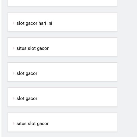
slot gacor hari ini
situs slot gacor
slot gacor
slot gacor
situs slot gacor