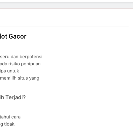
lot Gacor
seru dan berpotensi
ada risiko penipuan
ips untuk
memilih situs yang
h Terjadi?
tahui cara
 tidak.