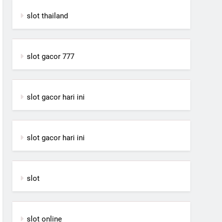
slot thailand
slot gacor 777
slot gacor hari ini
slot gacor hari ini
slot
slot online