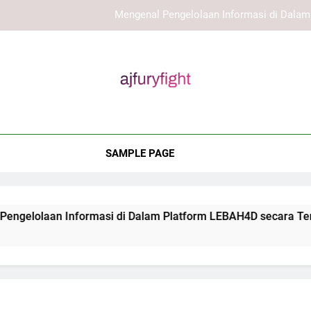
Mengenal Pengelolaan Informasi di Dalam
KAYA787 sebagai Brand Digital d
Panduan Mengoptimalkan 
Mengenal Tampilan EDWINSLOT 
Fury Fight
ah Dalam Pelatihan Dan Kompetisi Tinju Di AJ Fury Fight. Unt
Mengenal Pengelolaan Informasi di Dalam
SAMPLE PAGE
KAYA787 sebagai Brand Digital d
Panduan Mengoptimalkan 
Informasi di Dalam Platform LEBAH4D secara Terstruktur