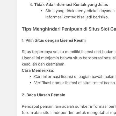
Tidak Ada Informasi Kontak yang Jelas
Situs yang tidak menyediakan layanan
informasi kontak bisa jadi berisiko.
Tips Menghindari Penipuan di Situs Slot G
1.
Pilih Situs dengan Lisensi Resmi
Situs terpercaya selalu memiliki lisensi dari badan
Lisensi ini menjamin bahwa situs beroperasi sesua
keadilan dan keamanan.
Cara Memeriksa:
Cari informasi lisensi di bagian bawah halam
Verifikasi nomor lisensi di situs resmi bada
2.
Baca Ulasan Pemain
Pendapat pemain lain adalah sumber informasi berh
forum atau situs independen untuk mengetahui repu