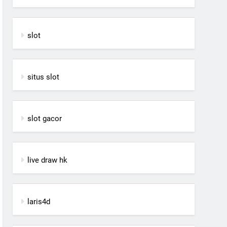
slot
situs slot
slot gacor
live draw hk
laris4d