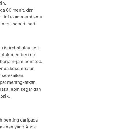
in.
gga 60 menit, dan
an. Ini akan membantu
nitas sehari-hari.
istirahat atau sesi
untuk memberi diri
 berjam-jam nonstop.
 Anda kesempatan
iselesaikan.
dapat meningkatkan
rasa lebih segar dan
baik.
ih penting daripada
rmainan yang Anda