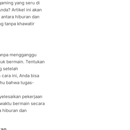
 gaming yang seru di
da? Artikel ini akan
antara hiburan dan
ng tanpa khawatir
 tanpa mengganggu
uk bermain. Tentukan
g setelah
cara ini, Anda bisa
ahu bahwa tugas-
yelesaikan pekerjaan
 waktu bermain secara
a hiburan dan
kan