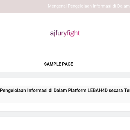
Mengenal Pengelolaan Informasi di Dalam
KAYA787 sebagai Brand Digital d
Panduan Mengoptimalkan 
Mengenal Tampilan EDWINSLOT 
Fury Fight
ah Dalam Pelatihan Dan Kompetisi Tinju Di AJ Fury Fight. Unt
Mengenal Pengelolaan Informasi di Dalam
SAMPLE PAGE
KAYA787 sebagai Brand Digital d
Panduan Mengoptimalkan 
Informasi di Dalam Platform LEBAH4D secara Terstruktur