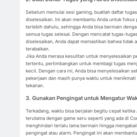
Sebelum memulai sesi gaming, buatlah daftar tuga
diselesaikan. Ini akan membantu Anda untuk fokus
terlebih dahulu, sehingga Anda bisa bermain denga
semua tugas selesai. Dengan mencatat tugas-tuga
diselesaikan, Anda dapat memastikan bahwa tidak 
terabaikan.
Jika Anda merasa kesulitan untuk menyelesaikan p
tertentu, pertimbangkan untuk membagi tugas menj
kecil. Dengan cara ini, Anda bisa menyelesaikan s
pekerjaan dan masih punya waktu untuk menikmati 
tekanan.
3.
Gunakan Pengingat untuk Mengatur Wa
Terkadang, waktu bisa berjalan begitu cepat ketik
terutama dengan game seru seperti yang ada di Cor
menghindari terlalu lama bermain hingga mengabai
pengingat atau alarm. Pengingat ini akan membant