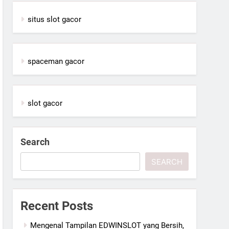
situs slot gacor
spaceman gacor
slot gacor
Search
SEARCH
Recent Posts
Mengenal Tampilan EDWINSLOT yang Bersih,