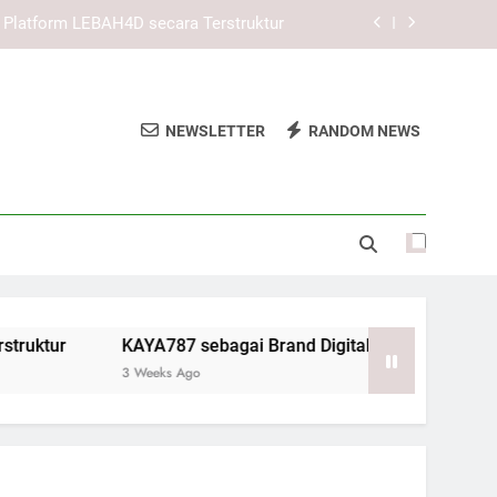
 Platform LEBAH4D secara Terstruktur
engan Pengelolaan Sistem Terorganisir
Penggunaan KAYA787 melalui Browser
NEWSLETTER
RANDOM NEWS
yang Bersih, Modern, dan Fungsional
uk Atlet Dan Penggemar Olahraga Tinju.
 Platform LEBAH4D secara Terstruktur
engan Pengelolaan Sistem Terorganisir
Penggunaan KAYA787 melalui Browser
KAYA787 sebagai Brand Digital dengan Pengelolaan Sistem
3 Weeks Ago