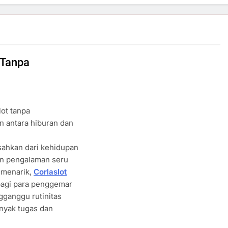
 Tanpa
lot tanpa
 antara hiburan dan
isahkan dari kehidupan
an pengalaman seru
 menarik,
Corlaslot
agi para penggemar
ganggu rutinitas
anyak tugas dan