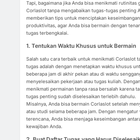
Tapi, bagaimana jika Anda bisa menikmati rutinitas
Corlaslot tanpa mengabaikan tugas-tugas penting An
memberikan tips untuk menciptakan keseimbangan 
produktivitas, agar Anda bisa bermain dengan tena
tugas terbengkalai.
1.
Tentukan Waktu Khusus untuk Bermain
Salah satu cara terbaik untuk menikmati Corlaslot
tugas adalah dengan menetapkan waktu khusus unt
beberapa jam di akhir pekan atau di waktu senggan
menyelesaikan pekerjaan atau tugas kuliah. Dengan 
menikmati permainan tanpa rasa bersalah karena t
tugas penting sudah diselesaikan terlebih dahulu.
Misalnya, Anda bisa bermain Corlaslot setelah men
atau studi selama beberapa jam. Dengan mengatur
terencana, Anda bisa menjaga keseimbangan antar
kewajiban Anda.
2.
Buat Daftar Tugas yang Harus Diselesai