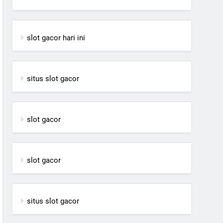
slot gacor hari ini
situs slot gacor
slot gacor
slot gacor
situs slot gacor