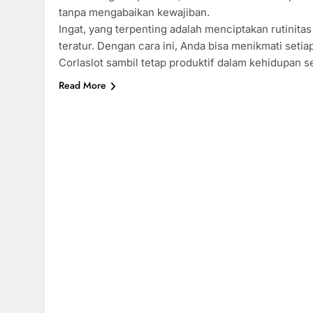
tanpa mengabaikan kewajiban.
Ingat, yang terpenting adalah menciptakan rutinita
teratur. Dengan cara ini, Anda bisa menikmati set
Corlaslot sambil tetap produktif dalam kehidupan se
Read More