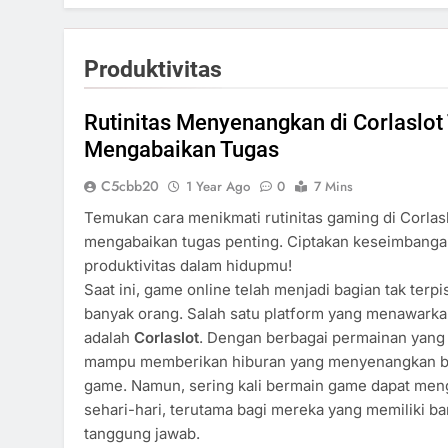
Produktivitas
Rutinitas Menyenangkan di Corlaslot
Mengabaikan Tugas
C5cbb20
1 Year Ago
0
7 Mins
Temukan cara menikmati rutinitas gaming di Corlas
mengabaikan tugas penting. Ciptakan keseimbangan
produktivitas dalam hidupmu!
Saat ini, game online telah menjadi bagian tak terp
banyak orang. Salah satu platform yang menawark
adalah
Corlaslot
. Dengan berbagai permainan yang
mampu memberikan hiburan yang menyenangkan b
game. Namun, sering kali bermain game dapat meng
sehari-hari, terutama bagi mereka yang memiliki b
tanggung jawab.