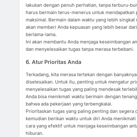
lakukan dengan penuh perhatian, tanpa terburu-bu
harus bermain terus-menerus untuk mendapatkan
maksimal. Bermain dalam waktu yang lebih singkat
akan memberi Anda kepuasan yang lebih besar dar
berlama-lama.
Ini akan membantu Anda menjaga keseimbangan an
dan menyelesaikan tugas tanpa merasa terbebani.
6.
Atur Prioritas Anda
Terkadang, kita merasa tertekan dengan banyaknya
diselesaikan. Untuk itu, penting untuk mengatur pri
menyelesaikan tugas yang paling mendesak terlebih
Anda bisa menikmati waktu bermain dengan tenang 
bahwa ada pekerjaan yang terbengkalai.
Prioritaskan tugas yang paling penting dan segera 
kemudian berikan waktu untuk diri Anda menikmati C
cara yang efektif untuk menjaga keseimbangan ant
hiburan.