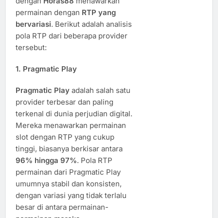
dengan
Horas88
menawarkan
permainan dengan
RTP yang
bervariasi
. Berikut adalah analisis
pola RTP dari beberapa provider
tersebut:
1. Pragmatic Play
Pragmatic Play
adalah salah satu
provider terbesar dan paling
terkenal di dunia perjudian digital.
Mereka menawarkan permainan
slot dengan RTP yang cukup
tinggi, biasanya berkisar antara
96% hingga 97%
. Pola RTP
permainan dari Pragmatic Play
umumnya stabil dan konsisten,
dengan variasi yang tidak terlalu
besar di antara permainan-