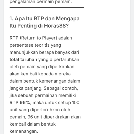
pengalaman bermain pemain.
1.
Apa Itu RTP dan Mengapa
Itu Penting di Horas88?
RTP
(Return to Player) adalah
persentase teoritis yang
menunjukkan berapa banyak dari
total taruhan
yang dipertaruhkan
oleh pemain yang diperkirakan
akan kembali kepada mereka
dalam bentuk kemenangan dalam
jangka panjang. Sebagai contoh,
jika sebuah permainan memiliki
RTP 96%
, maka untuk setiap 100
unit yang dipertaruhkan oleh
pemain, 96 unit diperkirakan akan
kembali dalam bentuk
kemenangan.