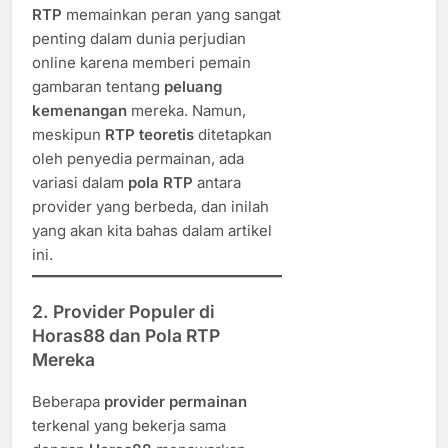
RTP
memainkan peran yang sangat
penting dalam dunia perjudian
online karena memberi pemain
gambaran tentang
peluang
kemenangan
mereka. Namun,
meskipun
RTP teoretis
ditetapkan
oleh penyedia permainan, ada
variasi dalam
pola RTP
antara
provider yang berbeda, dan inilah
yang akan kita bahas dalam artikel
ini.
2.
Provider Populer di
Horas88 dan Pola RTP
Mereka
Beberapa
provider permainan
terkenal yang bekerja sama