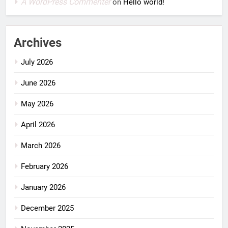
A WordPress Commenter
on
Hello world!
Archives
July 2026
June 2026
May 2026
April 2026
March 2026
February 2026
January 2026
December 2025