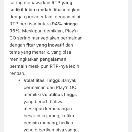
sering menawarkan
RTP yang
sedikit lebih rendah
dibandingkan
dengan provider lain, dengan nilai
RTP berkisar antara
94% hingga
96%
. Meskipun demikian, Play’n
GO sering menyediakan permainan
dengan
fitur yang inovatif
dan
tema yang menarik, yang bisa
meningkatkan
pengalaman
bermain
meskipun RTP-nya lebih
rendah.
Volatilitas Tinggi
: Banyak
permainan dari Play’n GO
memiliki
volatilitas tinggi
,
yang berarti bahwa
meskipun kemenangan
besar bisa jarang, ketika
pemain menang, hadiah
yang diberikan bisa sangat