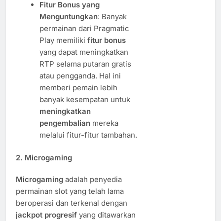
Fitur Bonus yang
Menguntungkan
: Banyak
permainan dari Pragmatic
Play memiliki
fitur bonus
yang dapat meningkatkan
RTP selama putaran gratis
atau pengganda. Hal ini
memberi pemain lebih
banyak kesempatan untuk
meningkatkan
pengembalian
mereka
melalui fitur-fitur tambahan.
2. Microgaming
Microgaming
adalah penyedia
permainan slot yang telah lama
beroperasi dan terkenal dengan
jackpot progresif
yang ditawarkan