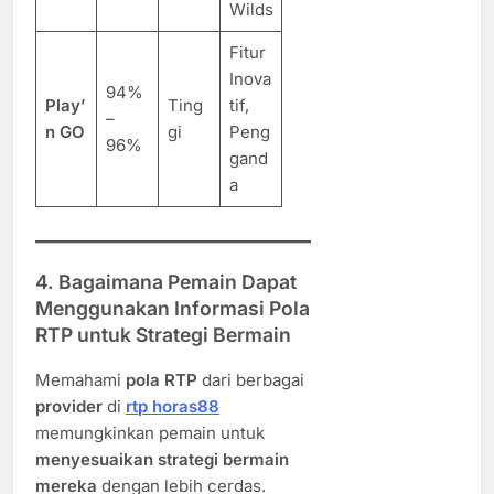
Wilds
Fitur
Inova
94%
Play’
Ting
tif,
–
n GO
gi
Peng
96%
gand
a
4.
Bagaimana Pemain Dapat
Menggunakan Informasi Pola
RTP untuk Strategi Bermain
Memahami
pola RTP
dari berbagai
provider
di
rtp horas88
memungkinkan pemain untuk
menyesuaikan strategi bermain
mereka
dengan lebih cerdas.