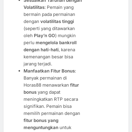
Sesuaikan Taruhan dengan
Volatilitas
: Pemain yang
bermain pada permainan
dengan
volatilitas tinggi
(seperti yang ditawarkan
oleh
Play’n GO
) mungkin
perlu
mengelola bankroll
dengan hati-hati
, karena
kemenangan besar bisa
jarang terjadi.
Manfaatkan Fitur Bonus
:
Banyak permainan di
Horas88 menawarkan
fitur
bonus
yang dapat
meningkatkan RTP secara
signifikan. Pemain bisa
memilih permainan dengan
fitur bonus yang
menguntungkan
untuk