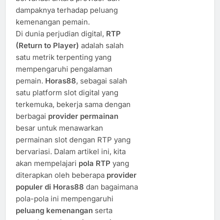
dampaknya terhadap peluang
kemenangan pemain.
Di dunia perjudian digital,
RTP
(Return to Player)
adalah salah
satu metrik terpenting yang
mempengaruhi pengalaman
pemain.
Horas88
, sebagai salah
satu platform slot digital yang
terkemuka, bekerja sama dengan
berbagai
provider permainan
besar untuk menawarkan
permainan slot dengan RTP yang
bervariasi. Dalam artikel ini, kita
akan mempelajari
pola RTP
yang
diterapkan oleh beberapa
provider
populer di Horas88
dan bagaimana
pola-pola ini mempengaruhi
peluang kemenangan
serta