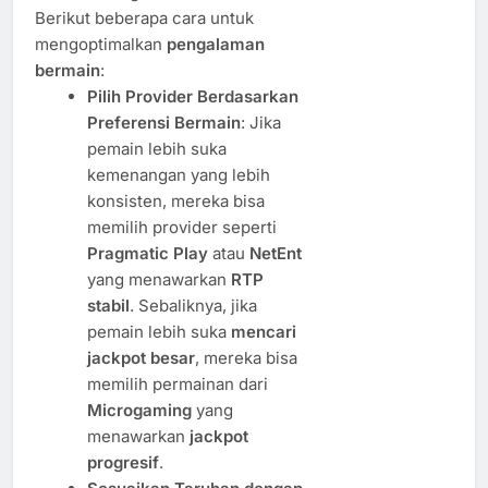
Berikut beberapa cara untuk
mengoptimalkan
pengalaman
bermain
:
Pilih Provider Berdasarkan
Preferensi Bermain
: Jika
pemain lebih suka
kemenangan yang lebih
konsisten, mereka bisa
memilih provider seperti
Pragmatic Play
atau
NetEnt
yang menawarkan
RTP
stabil
. Sebaliknya, jika
pemain lebih suka
mencari
jackpot besar
, mereka bisa
memilih permainan dari
Microgaming
yang
menawarkan
jackpot
progresif
.