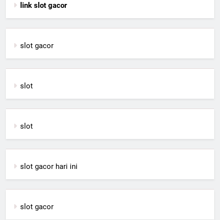
link slot gacor
slot gacor
slot
slot
slot gacor hari ini
slot gacor