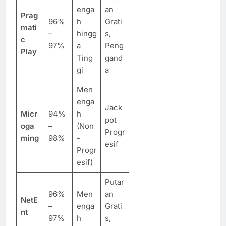
enga
an
Prag
96%
h
Grati
mati
–
hingg
s,
c
97%
a
Peng
Play
Ting
gand
gi
a
Men
enga
Jack
Micr
94%
h
pot
oga
–
(Non
Progr
ming
98%
-
esif
Progr
esif)
Putar
96%
Men
an
NetE
–
enga
Grati
nt
97%
h
s,