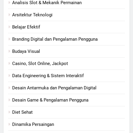
Analisis Slot & Mekanik Permainan
Arsitektur Teknologi
Belajar Efektif
Branding Digital dan Pengalaman Pengguna
Budaya Visual
Casino, Slot Online, Jackpot
Data Engineering & Sistem Interaktif
Desain Antarmuka dan Pengalaman Digital
Desain Game & Pengalaman Pengguna
Diet Sehat
Dinamika Persaingan