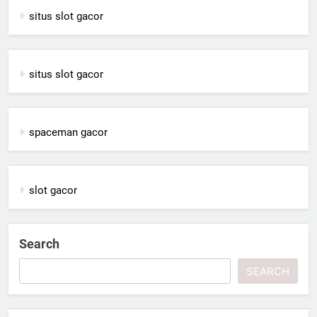
situs slot gacor
situs slot gacor
spaceman gacor
slot gacor
Search
SEARCH