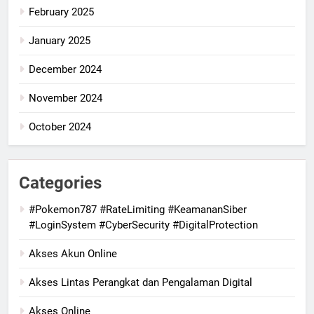
February 2025
January 2025
December 2024
November 2024
October 2024
Categories
#Pokemon787 #RateLimiting #KeamananSiber
#LoginSystem #CyberSecurity #DigitalProtection
Akses Akun Online
Akses Lintas Perangkat dan Pengalaman Digital
Akses Online