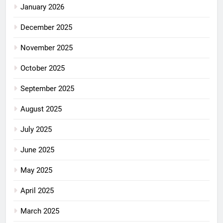
January 2026
December 2025
November 2025
October 2025
September 2025
August 2025
July 2025
June 2025
May 2025
April 2025
March 2025