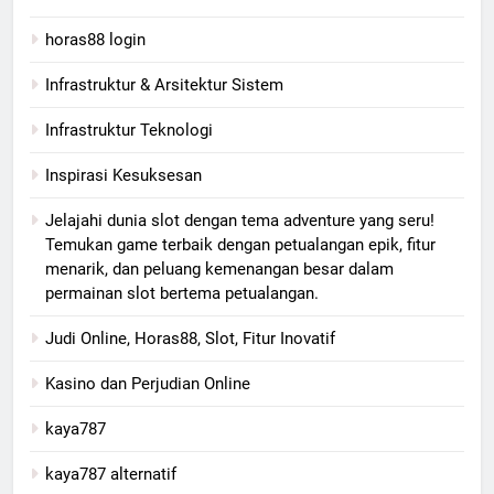
horas88 login
Infrastruktur & Arsitektur Sistem
Infrastruktur Teknologi
Inspirasi Kesuksesan
Jelajahi dunia slot dengan tema adventure yang seru!
Temukan game terbaik dengan petualangan epik, fitur
menarik, dan peluang kemenangan besar dalam
permainan slot bertema petualangan.
Judi Online, Horas88, Slot, Fitur Inovatif
Kasino dan Perjudian Online
kaya787
kaya787 alternatif