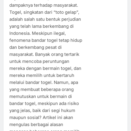
dampaknya terhadap masyarakat.
Togel, singkatan dari “toto gelap”,
adalah salah satu bentuk perjudian
yang telah lama berkembang di
Indonesia. Meskipun ilegal,
fenomena bandar togel tetap hidup
dan berkembang pesat di
masyarakat. Banyak orang tertarik
untuk mencoba peruntungan
mereka dengan bermain togel, dan
mereka memilih untuk bertaruh
melalui bandar togel. Namun, apa
yang membuat beberapa orang
memutuskan untuk bermain di
bandar togel, meskipun ada risiko
yang jelas, baik dari segi hukum
maupun sosial? Artikel ini akan
mengulas berbagai alasan