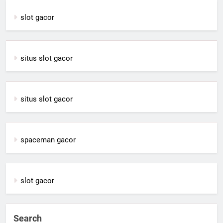
slot gacor
situs slot gacor
situs slot gacor
spaceman gacor
slot gacor
Search