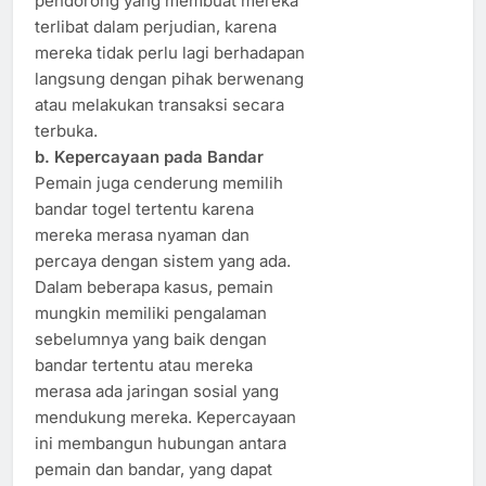
pendorong yang membuat mereka
terlibat dalam perjudian, karena
mereka tidak perlu lagi berhadapan
langsung dengan pihak berwenang
atau melakukan transaksi secara
terbuka.
b. Kepercayaan pada Bandar
Pemain juga cenderung memilih
bandar togel tertentu karena
mereka merasa nyaman dan
percaya dengan sistem yang ada.
Dalam beberapa kasus, pemain
mungkin memiliki pengalaman
sebelumnya yang baik dengan
bandar tertentu atau mereka
merasa ada jaringan sosial yang
mendukung mereka. Kepercayaan
ini membangun hubungan antara
pemain dan bandar, yang dapat