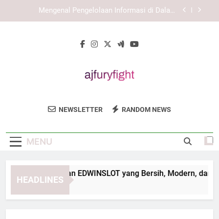
Skip
KAYA787 sebagai Brand Digital dengan
to
Pengelolaan Sistem Terorganisir
content
Panduan Mengoptimalkan Penggunaan KAYA787
melalui Browser
Mengenal Tampilan EDWINSLOT yang Bersih,
Modern, dan Fungsional
Mengenal Pengelolaan Informasi di Dalam
Platform LEBAH4D secara Terstruktur
AJ Fury Fight
KAYA787 sebagai Brand Digital dengan
Bergabunglah Dalam Pelatihan Dan
Pengelolaan Sistem Terorganisir
NEWSLETTER
RANDOM NEWS
Kompetisi Tinju Di AJ Fury Fight. Untuk
Panduan Mengoptimalkan Penggunaan KAYA787
melalui Browser
Atlet Dan Penggemar Olahraga Tinju.
MENU
ngenal Tampilan EDWINSLOT yang Bersih, Modern, dan Fungs
HEADLINES
Weeks Ago