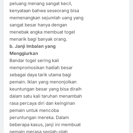
peluang menang sangat kecil,
kenyataan bahwa seseorang bisa
memenangkan sejumlah uang yang
sangat besar hanya dengan
menebak angka membuat togel
menarik bagi banyak orang.
b. Janji Imbalan yang
Menggiurkan
Bandar togel sering kali
mempromosikan hadiah besar
sebagai daya tarik utama bagi
pemain. Iklan yang menonjolkan
keuntungan besar yang bisa diraih
dalam satu kali taruhan menambah
rasa percaya diri dan keinginan
pemain untuk mencoba
peruntungan mereka. Dalam
beberapa kasus, janji ini membuat
pemain merasa seolah-olah