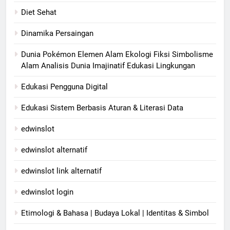
Diet Sehat
Dinamika Persaingan
Dunia Pokémon Elemen Alam Ekologi Fiksi Simbolisme
Alam Analisis Dunia Imajinatif Edukasi Lingkungan
Edukasi Pengguna Digital
Edukasi Sistem Berbasis Aturan & Literasi Data
edwinslot
edwinslot alternatif
edwinslot link alternatif
edwinslot login
Etimologi & Bahasa | Budaya Lokal | Identitas & Simbol