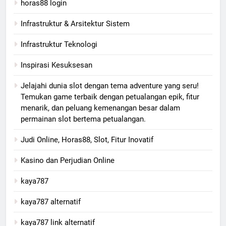
horas88 login
Infrastruktur & Arsitektur Sistem
Infrastruktur Teknologi
Inspirasi Kesuksesan
Jelajahi dunia slot dengan tema adventure yang seru!
Temukan game terbaik dengan petualangan epik, fitur
menarik, dan peluang kemenangan besar dalam
permainan slot bertema petualangan.
Judi Online, Horas88, Slot, Fitur Inovatif
Kasino dan Perjudian Online
kaya787
kaya787 alternatif
kaya787 link alternatif