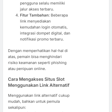
pengguna selalu memiliki
jalur akses terbaru.
Fitur Tambahan:
Beberapa
link menyediakan
kemudahan login otomatis,
integrasi dompet digital, dan
notifikasi promo terbaru.
Dengan memperhatikan hal-hal di
atas, pemain bisa menghindari
risiko keamanan seperti phishing
atau penipuan online.
Cara Mengakses Situs Slot
Menggunakan Link Alternatif
Menggunakan link alternatif cukup
mudah, bahkan untuk pemula
sekalipun: