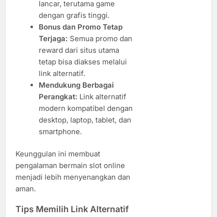
lancar, terutama game
dengan grafis tinggi.
Bonus dan Promo Tetap
Terjaga:
Semua promo dan
reward dari situs utama
tetap bisa diakses melalui
link alternatif.
Mendukung Berbagai
Perangkat:
Link alternatif
modern kompatibel dengan
desktop, laptop, tablet, dan
smartphone.
Keunggulan ini membuat
pengalaman bermain slot online
menjadi lebih menyenangkan dan
aman.
Tips Memilih Link Alternatif