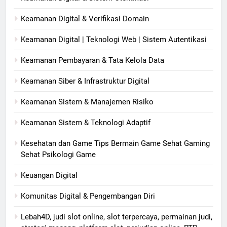
Keamanan Digital & Verifikasi Domain
Keamanan Digital | Teknologi Web | Sistem Autentikasi
Keamanan Pembayaran & Tata Kelola Data
Keamanan Siber & Infrastruktur Digital
Keamanan Sistem & Manajemen Risiko
Keamanan Sistem & Teknologi Adaptif
Kesehatan dan Game Tips Bermain Game Sehat Gaming
Sehat Psikologi Game
Keuangan Digital
Komunitas Digital & Pengembangan Diri
Lebah4D, judi slot online, slot terpercaya, permainan judi,