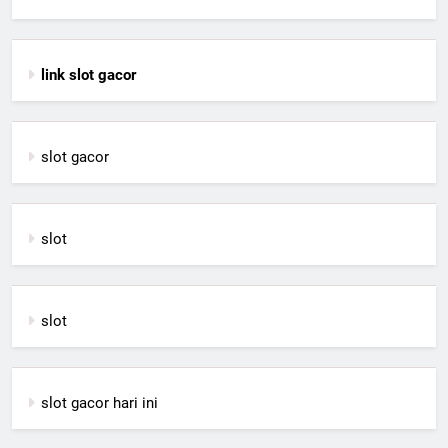
link slot gacor
slot gacor
slot
slot
slot gacor hari ini