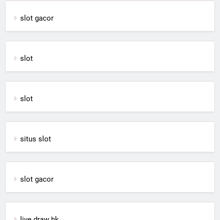
slot gacor
slot
slot
situs slot
slot gacor
live draw hk