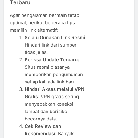
Terbaru
Agar pengalaman bermain tetap
optimal, berikut beberapa tips
memilih link alternatif:
Selalu Gunakan Link Resmi:
Hindari link dari sumber
tidak jelas.
Periksa Update Terbaru:
Situs resmi biasanya
memberikan pengumuman
setiap kali ada link baru.
Hindari Akses melalui VPN
Gratis:
VPN gratis sering
menyebabkan koneksi
lambat dan berisiko
bocornya data.
Cek Review dan
Rekomendasi:
Banyak