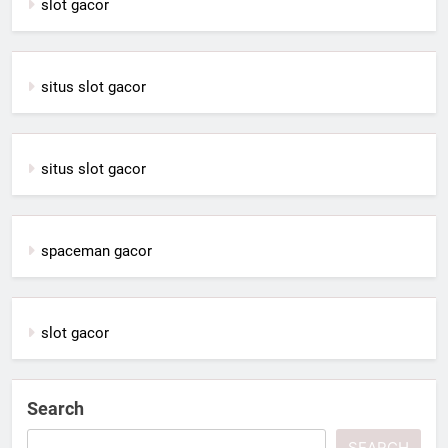
slot gacor
situs slot gacor
situs slot gacor
spaceman gacor
slot gacor
Search
SEARCH