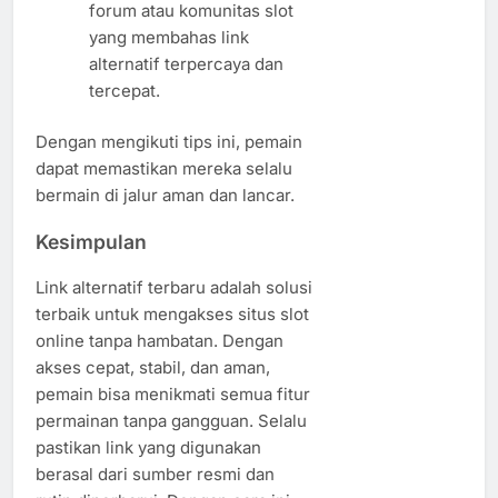
forum atau komunitas slot
yang membahas link
alternatif terpercaya dan
tercepat.
Dengan mengikuti tips ini, pemain
dapat memastikan mereka selalu
bermain di jalur aman dan lancar.
Kesimpulan
Link alternatif terbaru adalah solusi
terbaik untuk mengakses situs slot
online tanpa hambatan. Dengan
akses cepat, stabil, dan aman,
pemain bisa menikmati semua fitur
permainan tanpa gangguan. Selalu
pastikan link yang digunakan
berasal dari sumber resmi dan