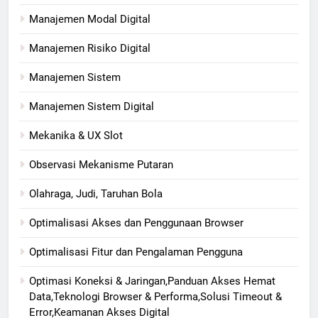
Manajemen Modal Digital
Manajemen Risiko Digital
Manajemen Sistem
Manajemen Sistem Digital
Mekanika & UX Slot
Observasi Mekanisme Putaran
Olahraga, Judi, Taruhan Bola
Optimalisasi Akses dan Penggunaan Browser
Optimalisasi Fitur dan Pengalaman Pengguna
Optimasi Koneksi & Jaringan,Panduan Akses Hemat
Data,Teknologi Browser & Performa,Solusi Timeout &
Error,Keamanan Akses Digital