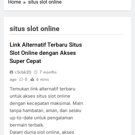
Home
situs slot online
situs slot online
Link Alternatif Terbaru Situs
Slot Online dengan Akses
Super Cepat
c5cbb20
7 months
ago
0
6 mins
Temukan link alternatif terbaru
untuk akses situs slot online
dengan kecepatan maksimal. Main
tanpa hambatan, aman, dan selalu
up-to-date untuk pengalaman
bermain terbaik.
Dalam dunia slot online, akses