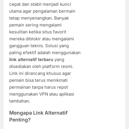
cepat dan stabil menjadi kunci
utama agar pengalaman bermain
tetap menyenangkan. Banyak
pemain sering mengalami
kesulitan ketika situs favorit
mereka diblokir atau mengalami
gangguan teknis. Solusi yang
paling efektif adalah menggunakan
link alternatif terbaru
yang
disediakan oleh platform resmi.
Link ini dirancang khusus agar
pemain bisa terus menikmati
permainan tanpa harus repot
menggunakan VPN atau aplikasi
tambahan.
Mengapa Link Alternatif
Penting?