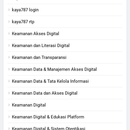
kaya787 login
kaya787 rtp
Keamanan Akses Digital
Keamanan dan Literasi Digital
Keamanan dan Transparansi
Keamanan Data & Manajemen Akses Digital
Keamanan Data & Tata Kelola Informasi
Keamanan Data dan Akses Digital
Keamanan Digital
Keamanan Digital & Edukasi Platform
Keamanan Digital & Sistem Otentikasi