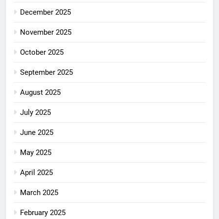
December 2025
November 2025
October 2025
September 2025
August 2025
July 2025
June 2025
May 2025
April 2025
March 2025
February 2025