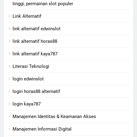
tinggi, permainan slot populer
Link Alternatif
link alternatif edwinslot
link alternatif horas88
link alternatif kaya787
Literasi Teknologi
login edwinslot
login horas88 alternatif
login kaya787
Manajemen Identitas & Keamanan Akses
Manajemen Informasi Digital