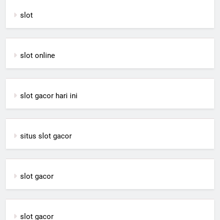
slot
slot online
slot gacor hari ini
situs slot gacor
slot gacor
slot gacor