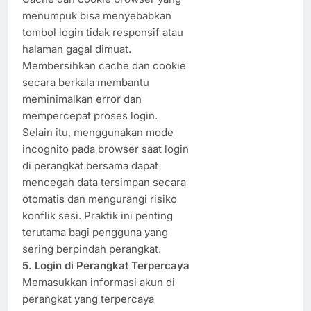
menumpuk bisa menyebabkan
tombol login tidak responsif atau
halaman gagal dimuat.
Membersihkan cache dan cookie
secara berkala membantu
meminimalkan error dan
mempercepat proses login.
Selain itu, menggunakan mode
incognito pada browser saat login
di perangkat bersama dapat
mencegah data tersimpan secara
otomatis dan mengurangi risiko
konflik sesi. Praktik ini penting
terutama bagi pengguna yang
sering berpindah perangkat.
5. Login di Perangkat Terpercaya
Memasukkan informasi akun di
perangkat yang terpercaya