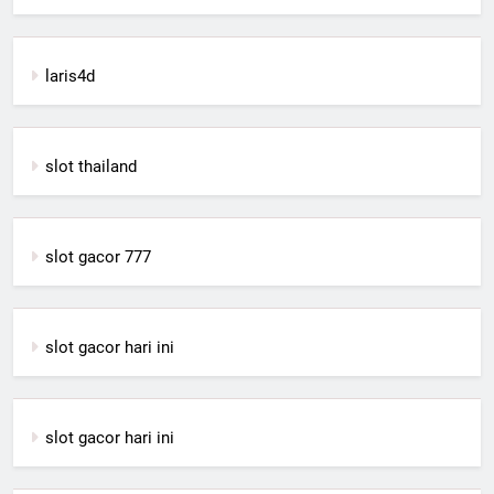
laris4d
slot thailand
slot gacor 777
slot gacor hari ini
slot gacor hari ini