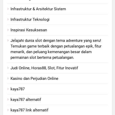
Infrastruktur & Arsitektur Sistem
Infrastruktur Teknologi
Inspirasi Kesuksesan
Jelajahi dunia slot dengan tema adventure yang seru!
Temukan game terbaik dengan petualangan epik, fitur
menarik, dan peluang kemenangan besar dalam
permainan slot bertema petualangan.
Judi Online, Horas88, Slot, Fitur Inovatif
Kasino dan Perjudian Online
kaya787
kaya787 alternatif
kaya787 link alternatif