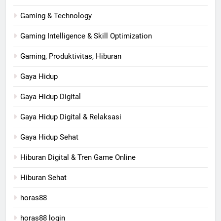
Gaming & Technology
Gaming Intelligence & Skill Optimization
Gaming, Produktivitas, Hiburan
Gaya Hidup
Gaya Hidup Digital
Gaya Hidup Digital & Relaksasi
Gaya Hidup Sehat
Hiburan Digital & Tren Game Online
Hiburan Sehat
horas88
horas88 login