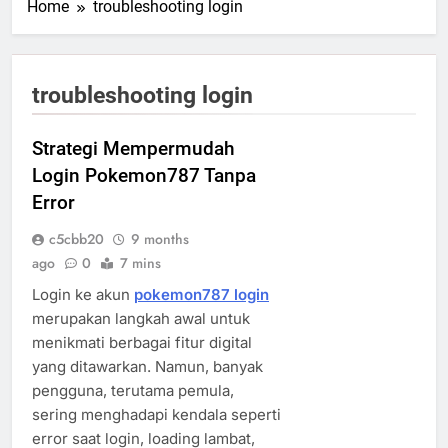
Home
troubleshooting login
troubleshooting login
Strategi Mempermudah
Login Pokemon787 Tanpa
Error
c5cbb20
9 months
ago
0
7 mins
Login ke akun
pokemon787 login
merupakan langkah awal untuk
menikmati berbagai fitur digital
yang ditawarkan. Namun, banyak
pengguna, terutama pemula,
sering menghadapi kendala seperti
error saat login, loading lambat,