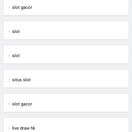
slot gacor
slot
slot
situs slot
slot gacor
live draw hk