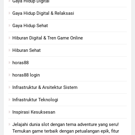
Gaya Hidup Digital
Gaya Hidup Digital & Relaksasi
Gaya Hidup Sehat
Hiburan Digital & Tren Game Online
Hiburan Sehat
horas88
horas88 login
Infrastruktur & Arsitektur Sistem
Infrastruktur Teknologi
Inspirasi Kesuksesan
Jelajahi dunia slot dengan tema adventure yang seru!
Temukan game terbaik dengan petualangan epik, fitur