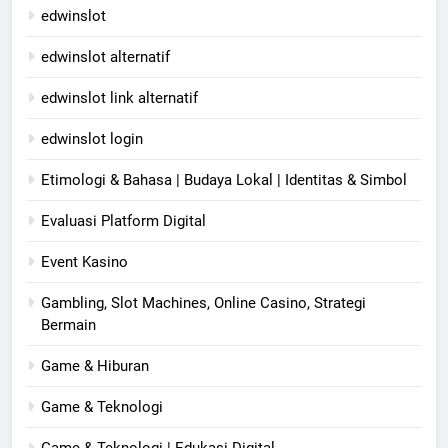
edwinslot
edwinslot alternatif
edwinslot link alternatif
edwinslot login
Etimologi & Bahasa | Budaya Lokal | Identitas & Simbol
Evaluasi Platform Digital
Event Kasino
Gambling, Slot Machines, Online Casino, Strategi
Bermain
Game & Hiburan
Game & Teknologi