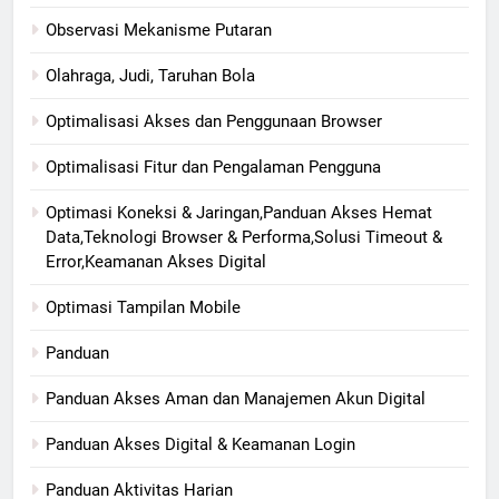
Observasi Mekanisme Putaran
Olahraga, Judi, Taruhan Bola
Optimalisasi Akses dan Penggunaan Browser
Optimalisasi Fitur dan Pengalaman Pengguna
Optimasi Koneksi & Jaringan,Panduan Akses Hemat
Data,Teknologi Browser & Performa,Solusi Timeout &
Error,Keamanan Akses Digital
Optimasi Tampilan Mobile
Panduan
Panduan Akses Aman dan Manajemen Akun Digital
Panduan Akses Digital & Keamanan Login
Panduan Aktivitas Harian