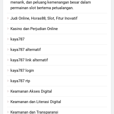
menarik, dan peluang kemenangan besar dalam
permainan slot bertema petualangan.
Judi Online, Horas88, Slot, Fitur Inovatif
Kasino dan Perjudian Online
kaya787
kaya787 alternatif
kaya787 link alternatif
kaya787 login
kaya787 rtp
Keamanan Akses Digital
Keamanan dan Literasi Digital
Keamanan dan Transparansi