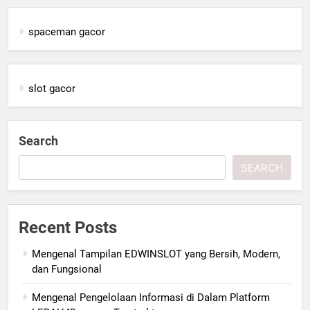
spaceman gacor
slot gacor
Search
SEARCH
Recent Posts
Mengenal Tampilan EDWINSLOT yang Bersih, Modern,
dan Fungsional
Mengenal Pengelolaan Informasi di Dalam Platform