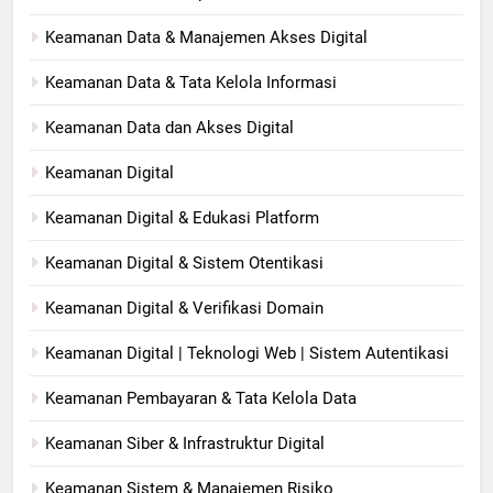
Keamanan Data & Manajemen Akses Digital
Keamanan Data & Tata Kelola Informasi
Keamanan Data dan Akses Digital
Keamanan Digital
Keamanan Digital & Edukasi Platform
Keamanan Digital & Sistem Otentikasi
Keamanan Digital & Verifikasi Domain
Keamanan Digital | Teknologi Web | Sistem Autentikasi
Keamanan Pembayaran & Tata Kelola Data
Keamanan Siber & Infrastruktur Digital
Keamanan Sistem & Manajemen Risiko