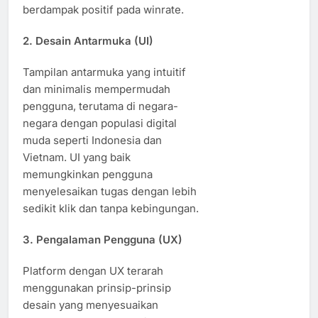
berdampak positif pada winrate.
2.
Desain Antarmuka (UI)
Tampilan antarmuka yang intuitif
dan minimalis mempermudah
pengguna, terutama di negara-
negara dengan populasi digital
muda seperti Indonesia dan
Vietnam. UI yang baik
memungkinkan pengguna
menyelesaikan tugas dengan lebih
sedikit klik dan tanpa kebingungan.
3.
Pengalaman Pengguna (UX)
Platform dengan UX terarah
menggunakan prinsip-prinsip
desain yang menyesuaikan