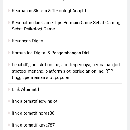
Keamanan Sistem & Teknologi Adaptif
Kesehatan dan Game Tips Bermain Game Sehat Gaming
Sehat Psikologi Game
Keuangan Digital
Komunitas Digital & Pengembangan Diri
Lebah4D, judi slot online, slot terpercaya, permainan judi,
strategi menang, platform slot, perjudian online, RTP
tinggi, permainan slot populer
Link Alternatif
link alternatif edwinslot
link alternatif horas88
link alternatif kaya787