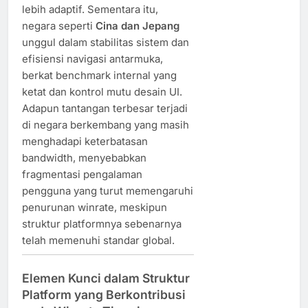
lebih adaptif. Sementara itu,
negara seperti
Cina dan Jepang
unggul dalam stabilitas sistem dan
efisiensi navigasi antarmuka,
berkat benchmark internal yang
ketat dan kontrol mutu desain UI.
Adapun tantangan terbesar terjadi
di negara berkembang yang masih
menghadapi keterbatasan
bandwidth, menyebabkan
fragmentasi pengalaman
pengguna yang turut memengaruhi
penurunan winrate, meskipun
struktur platformnya sebenarnya
telah memenuhi standar global.
Elemen Kunci dalam Struktur
Platform yang Berkontribusi