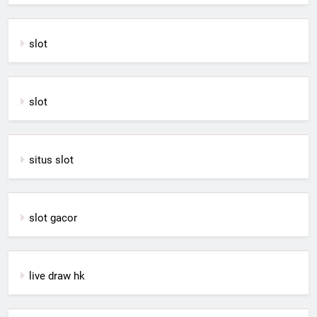
slot
slot
situs slot
slot gacor
live draw hk