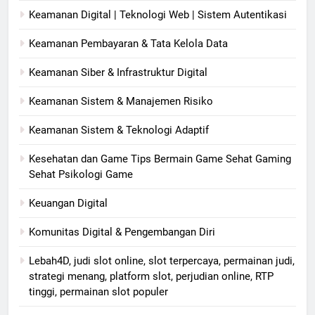
Keamanan Digital | Teknologi Web | Sistem Autentikasi
Keamanan Pembayaran & Tata Kelola Data
Keamanan Siber & Infrastruktur Digital
Keamanan Sistem & Manajemen Risiko
Keamanan Sistem & Teknologi Adaptif
Kesehatan dan Game Tips Bermain Game Sehat Gaming
Sehat Psikologi Game
Keuangan Digital
Komunitas Digital & Pengembangan Diri
Lebah4D, judi slot online, slot terpercaya, permainan judi,
strategi menang, platform slot, perjudian online, RTP
tinggi, permainan slot populer