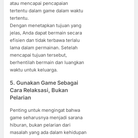
atau mencapai pencapaian
tertentu dalam game dalam waktu
tertentu.
Dengan menetapkan tujuan yang
jelas, Anda dapat bermain secara
efisien dan tidak terbawa terlalu
lama dalam permainan. Setelah
mencapai tujuan tersebut,
berhentilah bermain dan luangkan
waktu untuk keluarga.
5.
Gunakan Game Sebagai
Cara Relaksasi, Bukan
Pelarian
Penting untuk mengingat bahwa
game seharusnya menjadi sarana
hiburan, bukan pelarian dari
masalah yang ada dalam kehidupan