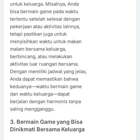
untuk keluarga. Misalnya, Anda
bisa bermain game pada waktu
tertentu setelah selesai dengan
pekerjaan atau aktivitas lainnya,
tetapi pastikan juga untuk
menyisihkan waktu untuk makan
malam bersama keluarga,
berbincang, atau melakukan
aktivitas luar ruangan bersama.
Dengan memiliki jadwal yang jelas,
Anda dapat memastikan bahwa
keduanya—waktu bermain game
dan waktu keluarga—dapat
berjalan dengan harmonis tanpa
saling mengganggu.
3.
Bermain Game yang Bisa
Dinikmati Bersama Keluarga