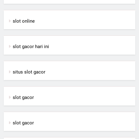
slot online
slot gacor hari ini
situs slot gacor
slot gacor
slot gacor