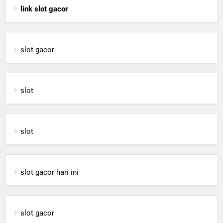
link slot gacor
slot gacor
slot
slot
slot gacor hari ini
slot gacor