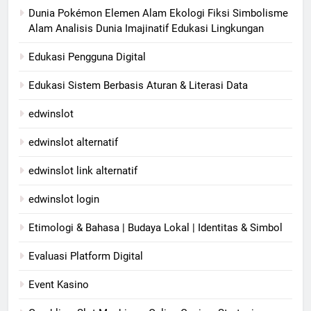
Dunia Pokémon Elemen Alam Ekologi Fiksi Simbolisme
Alam Analisis Dunia Imajinatif Edukasi Lingkungan
Edukasi Pengguna Digital
Edukasi Sistem Berbasis Aturan & Literasi Data
edwinslot
edwinslot alternatif
edwinslot link alternatif
edwinslot login
Etimologi & Bahasa | Budaya Lokal | Identitas & Simbol
Evaluasi Platform Digital
Event Kasino