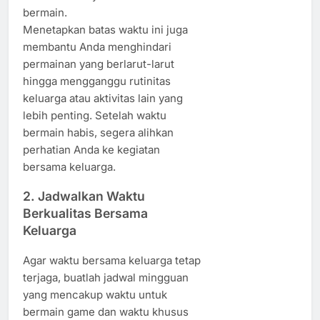
bermain.
Menetapkan batas waktu ini juga
membantu Anda menghindari
permainan yang berlarut-larut
hingga mengganggu rutinitas
keluarga atau aktivitas lain yang
lebih penting. Setelah waktu
bermain habis, segera alihkan
perhatian Anda ke kegiatan
bersama keluarga.
2.
Jadwalkan Waktu
Berkualitas Bersama
Keluarga
Agar waktu bersama keluarga tetap
terjaga, buatlah jadwal mingguan
yang mencakup waktu untuk
bermain game dan waktu khusus