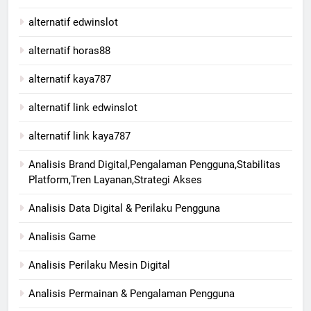
alternatif edwinslot
alternatif horas88
alternatif kaya787
alternatif link edwinslot
alternatif link kaya787
Analisis Brand Digital,Pengalaman Pengguna,Stabilitas
Platform,Tren Layanan,Strategi Akses
Analisis Data Digital & Perilaku Pengguna
Analisis Game
Analisis Perilaku Mesin Digital
Analisis Permainan & Pengalaman Pengguna