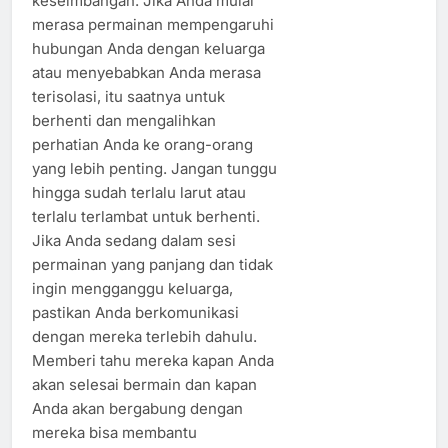
keseimbangan. Jika Anda mulai
merasa permainan mempengaruhi
hubungan Anda dengan keluarga
atau menyebabkan Anda merasa
terisolasi, itu saatnya untuk
berhenti dan mengalihkan
perhatian Anda ke orang-orang
yang lebih penting. Jangan tunggu
hingga sudah terlalu larut atau
terlalu terlambat untuk berhenti.
Jika Anda sedang dalam sesi
permainan yang panjang dan tidak
ingin mengganggu keluarga,
pastikan Anda berkomunikasi
dengan mereka terlebih dahulu.
Memberi tahu mereka kapan Anda
akan selesai bermain dan kapan
Anda akan bergabung dengan
mereka bisa membantu