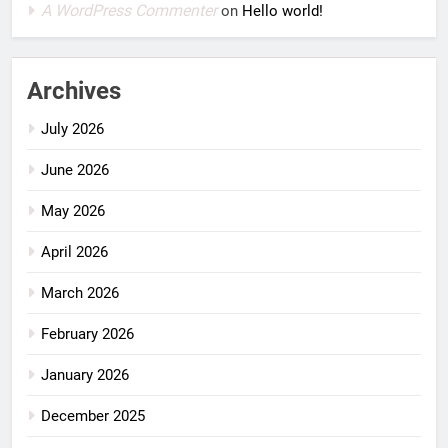
A WordPress Commenter
on
Hello world!
Archives
July 2026
June 2026
May 2026
April 2026
March 2026
February 2026
January 2026
December 2025