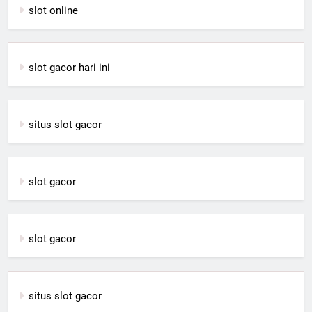
slot online
slot gacor hari ini
situs slot gacor
slot gacor
slot gacor
situs slot gacor