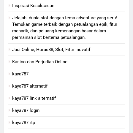
Inspirasi Kesuksesan
Jelajahi dunia slot dengan tema adventure yang seru!
Temukan game terbaik dengan petualangan epik, fitur
menarik, dan peluang kemenangan besar dalam
permainan slot bertema petualangan.
Judi Online, Horas88, Slot, Fitur Inovatif
Kasino dan Perjudian Online
kaya787
kaya787 alternatif
kaya787 link alternatif
kaya787 login
kaya787 rtp