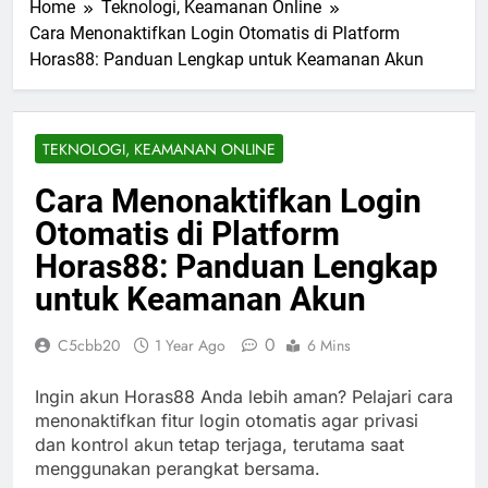
Home
Teknologi, Keamanan Online
Cara Menonaktifkan Login Otomatis di Platform
Horas88: Panduan Lengkap untuk Keamanan Akun
TEKNOLOGI, KEAMANAN ONLINE
Cara Menonaktifkan Login
Otomatis di Platform
Horas88: Panduan Lengkap
untuk Keamanan Akun
0
C5cbb20
1 Year Ago
6 Mins
Ingin akun Horas88 Anda lebih aman? Pelajari cara
menonaktifkan fitur login otomatis agar privasi
dan kontrol akun tetap terjaga, terutama saat
menggunakan perangkat bersama.