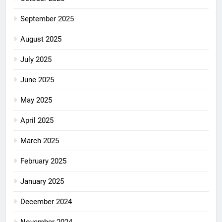
September 2025
August 2025
July 2025
June 2025
May 2025
April 2025
March 2025
February 2025
January 2025
December 2024
November 2024