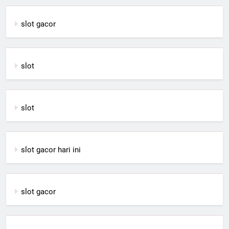
slot gacor
slot
slot
slot gacor hari ini
slot gacor