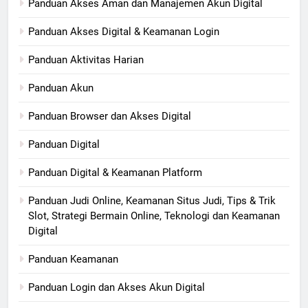
Panduan Akses Aman dan Manajemen Akun Digital
Panduan Akses Digital & Keamanan Login
Panduan Aktivitas Harian
Panduan Akun
Panduan Browser dan Akses Digital
Panduan Digital
Panduan Digital & Keamanan Platform
Panduan Judi Online, Keamanan Situs Judi, Tips & Trik
Slot, Strategi Bermain Online, Teknologi dan Keamanan
Digital
Panduan Keamanan
Panduan Login dan Akses Akun Digital