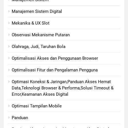
Manajemen Sistem Digital
Mekanika & UX Slot
Observasi Mekanisme Putaran
Olahraga, Judi, Taruhan Bola
Optimalisasi Akses dan Penggunaan Browser
Optimalisasi Fitur dan Pengalaman Pengguna
Optimasi Koneksi & Jaringan,Panduan Akses Hemat
Data,Teknologi Browser & Performa,Solusi Timeout &
Error,Keamanan Akses Digital
Optimasi Tampilan Mobile
Panduan