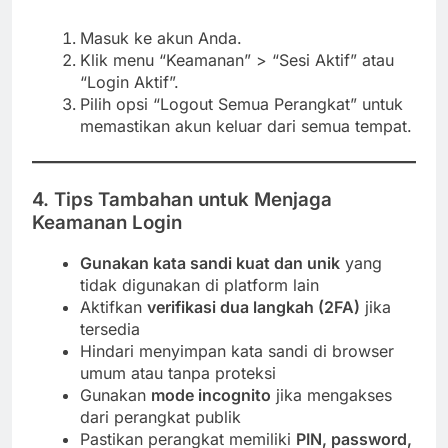
Masuk ke akun Anda.
Klik menu “Keamanan” > “Sesi Aktif” atau
“Login Aktif”.
Pilih opsi “Logout Semua Perangkat” untuk
memastikan akun keluar dari semua tempat.
4. Tips Tambahan untuk Menjaga
Keamanan Login
Gunakan kata sandi kuat dan unik
yang
tidak digunakan di platform lain
Aktifkan
verifikasi dua langkah (2FA)
jika
tersedia
Hindari menyimpan kata sandi di browser
umum atau tanpa proteksi
Gunakan
mode incognito
jika mengakses
dari perangkat publik
Pastikan perangkat memiliki
PIN, password,