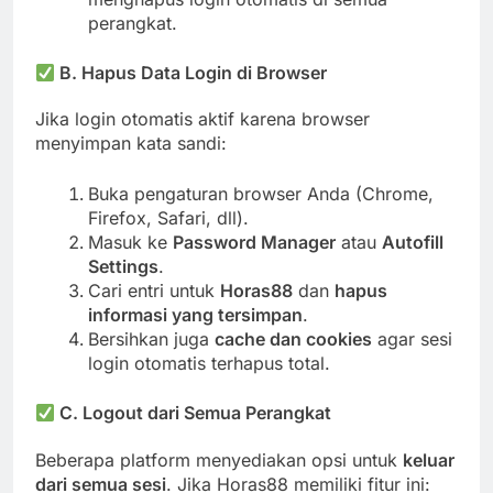
perangkat.
B. Hapus Data Login di Browser
Jika login otomatis aktif karena browser
menyimpan kata sandi:
Buka pengaturan browser Anda (Chrome,
Firefox, Safari, dll).
Masuk ke
Password Manager
atau
Autofill
Settings
.
Cari entri untuk
Horas88
dan
hapus
informasi yang tersimpan
.
Bersihkan juga
cache dan cookies
agar sesi
login otomatis terhapus total.
C. Logout dari Semua Perangkat
Beberapa platform menyediakan opsi untuk
keluar
dari semua sesi
. Jika Horas88 memiliki fitur ini: