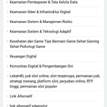
Keamanan Pembayaran & Tata Kelola Data
Keamanan Siber & Infrastruktur Digital
Keamanan Sistem & Manajemen Risiko
Keamanan Sistem & Teknologi Adaptif
Kesehatan dan Game Tips Bermain Game Sehat Gaming
Sehat Psikologi Game
Keuangan Digital
Komunitas Digital & Pengembangan Diri
Lebah4D, judi slot online, slot terpercaya, permainan judi,
strategi menang, platform slot, perjudian online, RTP
tinggi, permainan slot populer
Link Alternatif
link alternatif edwinslot