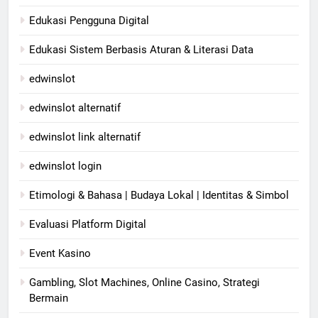
Edukasi Pengguna Digital
Edukasi Sistem Berbasis Aturan & Literasi Data
edwinslot
edwinslot alternatif
edwinslot link alternatif
edwinslot login
Etimologi & Bahasa | Budaya Lokal | Identitas & Simbol
Evaluasi Platform Digital
Event Kasino
Gambling, Slot Machines, Online Casino, Strategi
Bermain