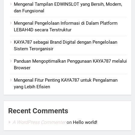
Mengenal Tampilan EDWINSLOT yang Bersih, Modern,
dan Fungsional
Mengenal Pengelolaan Informasi di Dalam Platform
LEBAH4D secara Terstruktur
KAYA787 sebagai Brand Digital dengan Pengelolaan
Sistem Terorganisir
Panduan Mengoptimalkan Penggunaan KAYA787 melalui
Browser
Mengenal Fitur Penting KAYA787 untuk Pengalaman
yang Lebih Efisien
Recent Comments
A WordPress Commenter
on
Hello world!