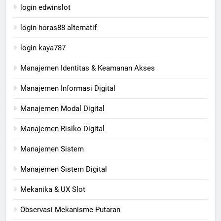
login edwinslot
login horas88 alternatif
login kaya787
Manajemen Identitas & Keamanan Akses
Manajemen Informasi Digital
Manajemen Modal Digital
Manajemen Risiko Digital
Manajemen Sistem
Manajemen Sistem Digital
Mekanika & UX Slot
Observasi Mekanisme Putaran