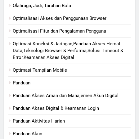
Olahraga, Judi, Taruhan Bola
Optimalisasi Akses dan Penggunaan Browser
Optimalisasi Fitur dan Pengalaman Pengguna
Optimasi Koneksi & Jaringan,Panduan Akses Hemat
Data,Teknologi Browser & Performa,Solusi Timeout &
Error,Keamanan Akses Digital
Optimasi Tampilan Mobile
Panduan
Panduan Akses Aman dan Manajemen Akun Digital
Panduan Akses Digital & Keamanan Login
Panduan Aktivitas Harian
Panduan Akun