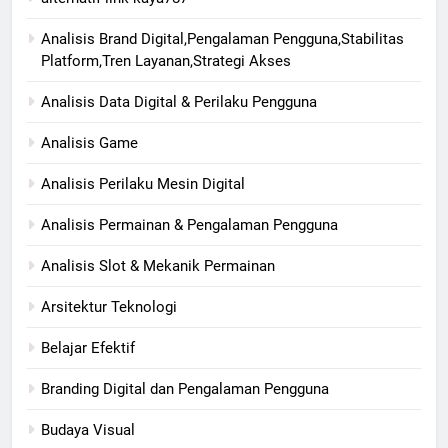
Analisis Brand Digital,Pengalaman Pengguna,Stabilitas
Platform,Tren Layanan,Strategi Akses
Analisis Data Digital & Perilaku Pengguna
Analisis Game
Analisis Perilaku Mesin Digital
Analisis Permainan & Pengalaman Pengguna
Analisis Slot & Mekanik Permainan
Arsitektur Teknologi
Belajar Efektif
Branding Digital dan Pengalaman Pengguna
Budaya Visual