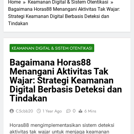
Home
Keamanan Digital & Sistem Otentikasi
Bagaimana Horas88 Menangani Aktivitas Tak Wajar:
Strategi Keamanan Digital Berbasis Deteksi dan
Tindakan
KEAMANAN DIGITAL & SISTEM OTENTIKASI
Bagaimana Horas88
Menangani Aktivitas Tak
Wajar: Strategi Keamanan
Digital Berbasis Deteksi dan
Tindakan
0
C5cbb20
1 Year Ago
6 Mins
Horas88 mengimplementasikan sistem deteksi
aktivitas tak wajar untuk menjaga keamanan