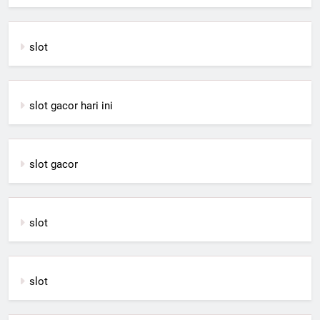
slot
slot gacor hari ini
slot gacor
slot
slot