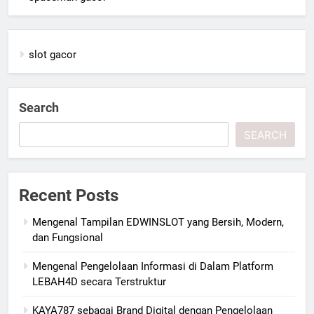
slot gacor
Search
SEARCH
Recent Posts
Mengenal Tampilan EDWINSLOT yang Bersih, Modern,
dan Fungsional
Mengenal Pengelolaan Informasi di Dalam Platform
LEBAH4D secara Terstruktur
KAYA787 sebagai Brand Digital dengan Pengelolaan