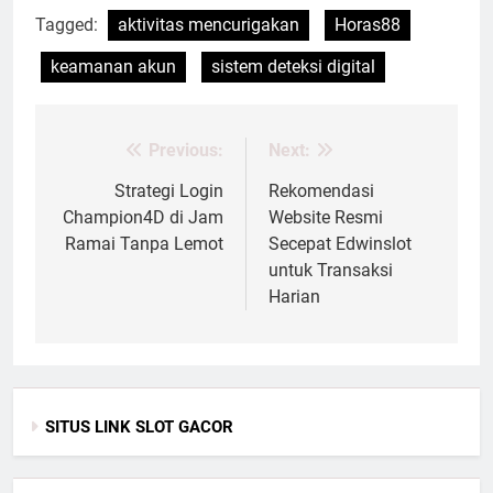
Tagged:
aktivitas mencurigakan
Horas88
keamanan akun
sistem deteksi digital
Previous:
Next:
Post
navigation
Strategi Login
Rekomendasi
Champion4D di Jam
Website Resmi
Ramai Tanpa Lemot
Secepat Edwinslot
untuk Transaksi
Harian
SITUS LINK SLOT GACOR