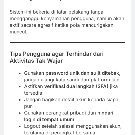
Sistem ini bekerja di latar belakang tanpa
mengganggu kenyamanan pengguna, namun akan
aktif secara agresif ketika pola mencurigakan
muncul.
Tips Pengguna agar Terhindar dari
Aktivitas Tak Wajar
Gunakan
password unik dan sulit ditebak
,
jangan ulangi kata sandi dari platform lain
Aktifkan
verifikasi dua langkah (2FA)
jika
tersedia
Jangan bagikan detail akun kepada siapa
pun
Gunakan perangkat pribadi dan
hindari
login di tempat umum
Logout setelah selesai menggunakan akun,
terutama di perangkat bersama