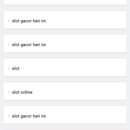
slot gacor hari ini
slot gacor hari ini
slot
slot online
slot gacor hari ini