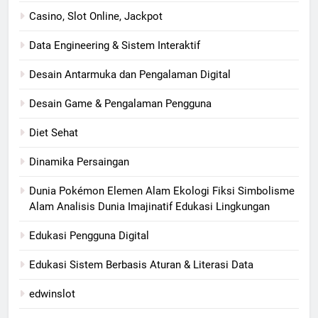
Casino, Slot Online, Jackpot
Data Engineering & Sistem Interaktif
Desain Antarmuka dan Pengalaman Digital
Desain Game & Pengalaman Pengguna
Diet Sehat
Dinamika Persaingan
Dunia Pokémon Elemen Alam Ekologi Fiksi Simbolisme
Alam Analisis Dunia Imajinatif Edukasi Lingkungan
Edukasi Pengguna Digital
Edukasi Sistem Berbasis Aturan & Literasi Data
edwinslot