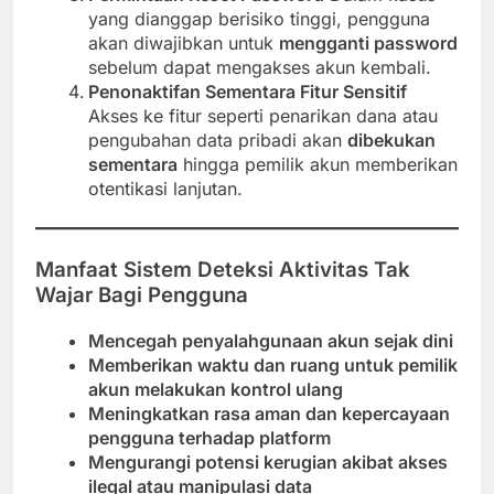
yang dianggap berisiko tinggi, pengguna
akan diwajibkan untuk
mengganti password
sebelum dapat mengakses akun kembali.
Penonaktifan Sementara Fitur Sensitif
Akses ke fitur seperti penarikan dana atau
pengubahan data pribadi akan
dibekukan
sementara
hingga pemilik akun memberikan
otentikasi lanjutan.
Manfaat Sistem Deteksi Aktivitas Tak
Wajar Bagi Pengguna
Mencegah penyalahgunaan akun sejak dini
Memberikan waktu dan ruang untuk pemilik
akun melakukan kontrol ulang
Meningkatkan rasa aman dan kepercayaan
pengguna terhadap platform
Mengurangi potensi kerugian akibat akses
ilegal atau manipulasi data