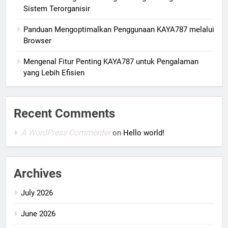
Sistem Terorganisir
Panduan Mengoptimalkan Penggunaan KAYA787 melalui
Browser
Mengenal Fitur Penting KAYA787 untuk Pengalaman
yang Lebih Efisien
Recent Comments
A WordPress Commenter
on
Hello world!
Archives
July 2026
June 2026