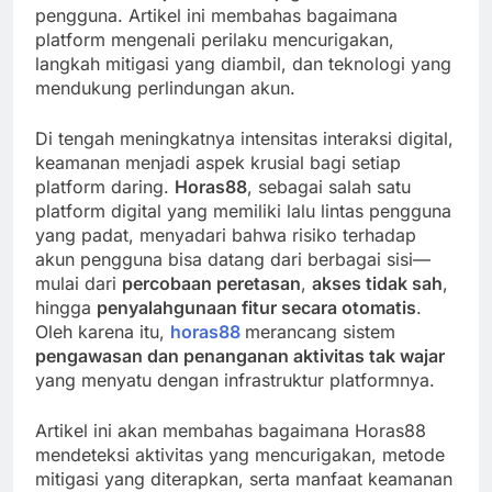
pengguna. Artikel ini membahas bagaimana
platform mengenali perilaku mencurigakan,
langkah mitigasi yang diambil, dan teknologi yang
mendukung perlindungan akun.
Di tengah meningkatnya intensitas interaksi digital,
keamanan menjadi aspek krusial bagi setiap
platform daring.
Horas88
, sebagai salah satu
platform digital yang memiliki lalu lintas pengguna
yang padat, menyadari bahwa risiko terhadap
akun pengguna bisa datang dari berbagai sisi—
mulai dari
percobaan peretasan
,
akses tidak sah
,
hingga
penyalahgunaan fitur secara otomatis
.
Oleh karena itu,
horas88
merancang sistem
pengawasan dan penanganan aktivitas tak wajar
yang menyatu dengan infrastruktur platformnya.
Artikel ini akan membahas bagaimana Horas88
mendeteksi aktivitas yang mencurigakan, metode
mitigasi yang diterapkan, serta manfaat keamanan