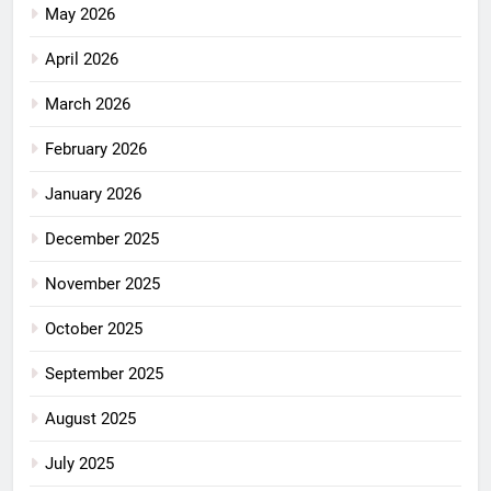
May 2026
April 2026
March 2026
February 2026
January 2026
December 2025
November 2025
October 2025
September 2025
August 2025
July 2025