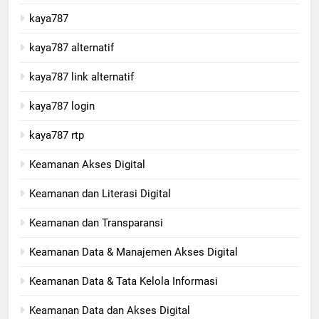
kaya787
kaya787 alternatif
kaya787 link alternatif
kaya787 login
kaya787 rtp
Keamanan Akses Digital
Keamanan dan Literasi Digital
Keamanan dan Transparansi
Keamanan Data & Manajemen Akses Digital
Keamanan Data & Tata Kelola Informasi
Keamanan Data dan Akses Digital