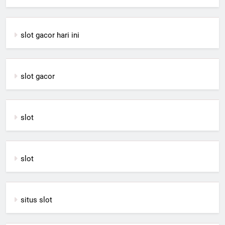
slot gacor hari ini
slot gacor
slot
slot
situs slot