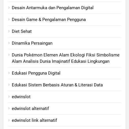
Desain Antarmuka dan Pengalaman Digital
Desain Game & Pengalaman Pengguna
Diet Sehat
Dinamika Persaingan
Dunia Pokémon Elemen Alam Ekologi Fiksi Simbolisme
Alam Analisis Dunia Imajinatif Edukasi Lingkungan
Edukasi Pengguna Digital
Edukasi Sistem Berbasis Aturan & Literasi Data
edwinslot
edwinslot alternatif
edwinslot link alternatif