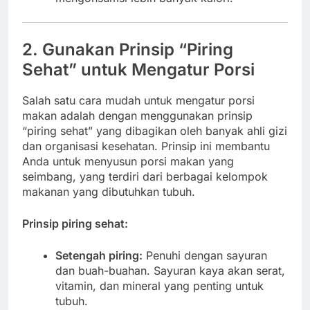
2. Gunakan Prinsip “Piring
Sehat” untuk Mengatur Porsi
Salah satu cara mudah untuk mengatur porsi
makan adalah dengan menggunakan prinsip
“piring sehat” yang dibagikan oleh banyak ahli gizi
dan organisasi kesehatan. Prinsip ini membantu
Anda untuk menyusun porsi makan yang
seimbang, yang terdiri dari berbagai kelompok
makanan yang dibutuhkan tubuh.
Prinsip piring sehat:
Setengah piring:
Penuhi dengan sayuran
dan buah-buahan. Sayuran kaya akan serat,
vitamin, dan mineral yang penting untuk
tubuh.