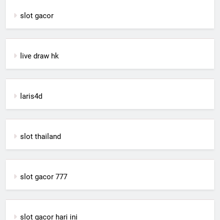
slot gacor
live draw hk
laris4d
slot thailand
slot gacor 777
slot gacor hari ini