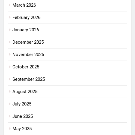
March 2026
February 2026
January 2026
December 2025
November 2025
October 2025
September 2025
August 2025
July 2025
June 2025
May 2025