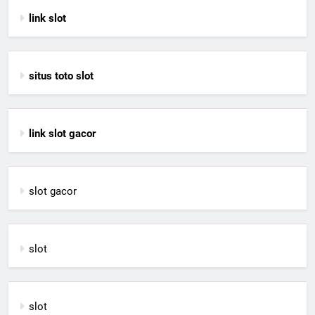
link slot
situs toto slot
link slot gacor
slot gacor
slot
slot