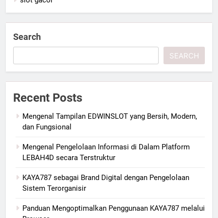
Search
SEARCH
Recent Posts
Mengenal Tampilan EDWINSLOT yang Bersih, Modern,
dan Fungsional
Mengenal Pengelolaan Informasi di Dalam Platform
LEBAH4D secara Terstruktur
KAYA787 sebagai Brand Digital dengan Pengelolaan
Sistem Terorganisir
Panduan Mengoptimalkan Penggunaan KAYA787 melalui