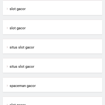
slot gacor
slot gacor
situs slot gacor
situs slot gacor
spaceman gacor
slot gacor