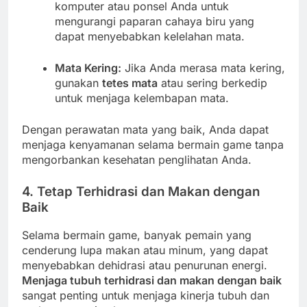
komputer atau ponsel Anda untuk
mengurangi paparan cahaya biru yang
dapat menyebabkan kelelahan mata.
Mata Kering:
Jika Anda merasa mata kering,
gunakan
tetes mata
atau sering berkedip
untuk menjaga kelembapan mata.
Dengan perawatan mata yang baik, Anda dapat
menjaga kenyamanan selama bermain game tanpa
mengorbankan kesehatan penglihatan Anda.
4. Tetap Terhidrasi dan Makan dengan
Baik
Selama bermain game, banyak pemain yang
cenderung lupa makan atau minum, yang dapat
menyebabkan dehidrasi atau penurunan energi.
Menjaga tubuh terhidrasi dan makan dengan baik
sangat penting untuk menjaga kinerja tubuh dan