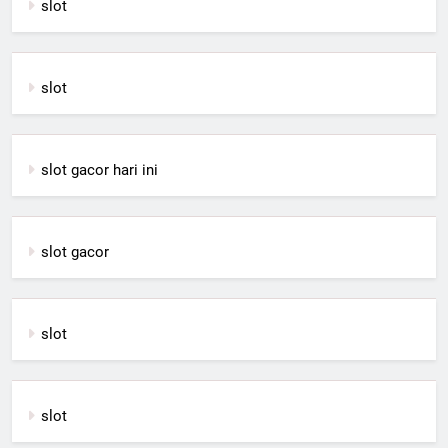
slot
slot
slot gacor hari ini
slot gacor
slot
slot