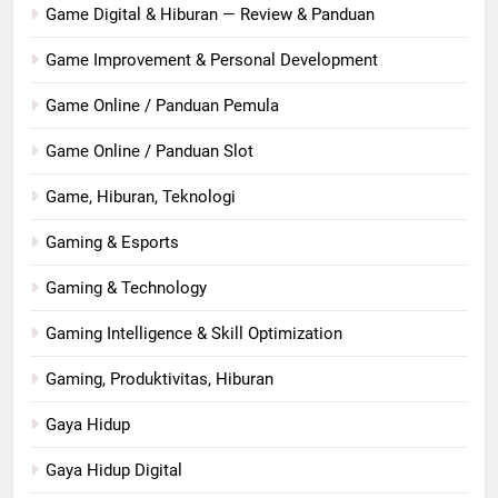
Game Digital & Hiburan — Review & Panduan
Game Improvement & Personal Development
Game Online / Panduan Pemula
Game Online / Panduan Slot
Game, Hiburan, Teknologi
Gaming & Esports
Gaming & Technology
Gaming Intelligence & Skill Optimization
Gaming, Produktivitas, Hiburan
Gaya Hidup
Gaya Hidup Digital