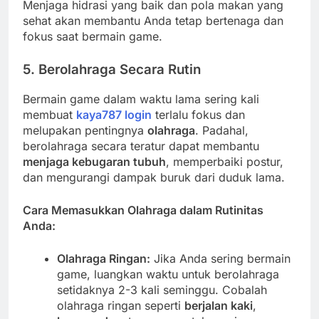
Menjaga hidrasi yang baik dan pola makan yang
sehat akan membantu Anda tetap bertenaga dan
fokus saat bermain game.
5. Berolahraga Secara Rutin
Bermain game dalam waktu lama sering kali
membuat
kaya787 login
terlalu fokus dan
melupakan pentingnya
olahraga
. Padahal,
berolahraga secara teratur dapat membantu
menjaga kebugaran tubuh
, memperbaiki postur,
dan mengurangi dampak buruk dari duduk lama.
Cara Memasukkan Olahraga dalam Rutinitas
Anda:
Olahraga Ringan:
Jika Anda sering bermain
game, luangkan waktu untuk berolahraga
setidaknya 2-3 kali seminggu. Cobalah
olahraga ringan seperti
berjalan kaki
,