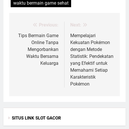
waktu bermain game sehat
Previous:
Next:
Post
navigation
Tips Bermain Game
Mempelajari
Online Tanpa
Kekuatan Pokémon
Mengorbankan
dengan Metode
Waktu Bersama
Statistik: Pendekatan
Keluarga
yang Efektif untuk
Memahami Setiap
Karakteristik
Pokémon
SITUS LINK SLOT GACOR