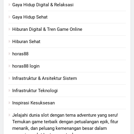
Gaya Hidup Digital & Relaksasi
Gaya Hidup Sehat
Hiburan Digital & Tren Game Online
Hiburan Sehat
horas88
horas88 login
Infrastruktur & Arsitektur Sistem
Infrastruktur Teknologi
Inspirasi Kesuksesan
Jelajahi dunia slot dengan tema adventure yang seru!
Temukan game terbaik dengan petualangan epik, fitur
menarik, dan peluang kemenangan besar dalam