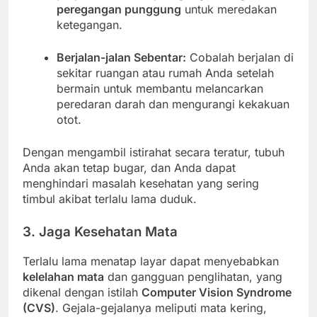
peregangan punggung
untuk meredakan
ketegangan.
Berjalan-jalan Sebentar:
Cobalah berjalan di
sekitar ruangan atau rumah Anda setelah
bermain untuk membantu melancarkan
peredaran darah dan mengurangi kekakuan
otot.
Dengan mengambil istirahat secara teratur, tubuh
Anda akan tetap bugar, dan Anda dapat
menghindari masalah kesehatan yang sering
timbul akibat terlalu lama duduk.
3. Jaga Kesehatan Mata
Terlalu lama menatap layar dapat menyebabkan
kelelahan mata
dan gangguan penglihatan, yang
dikenal dengan istilah
Computer Vision Syndrome
(CVS)
. Gejala-gejalanya meliputi mata kering,