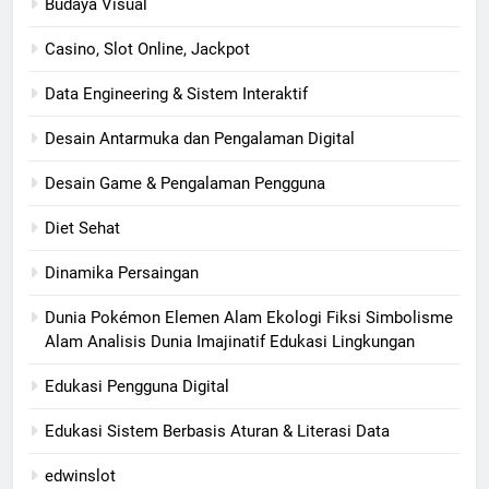
Budaya Visual
Casino, Slot Online, Jackpot
Data Engineering & Sistem Interaktif
Desain Antarmuka dan Pengalaman Digital
Desain Game & Pengalaman Pengguna
Diet Sehat
Dinamika Persaingan
Dunia Pokémon Elemen Alam Ekologi Fiksi Simbolisme
Alam Analisis Dunia Imajinatif Edukasi Lingkungan
Edukasi Pengguna Digital
Edukasi Sistem Berbasis Aturan & Literasi Data
edwinslot