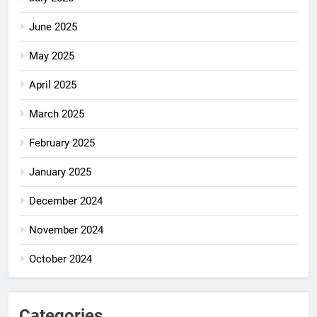
June 2025
May 2025
April 2025
March 2025
February 2025
January 2025
December 2024
November 2024
October 2024
Categories