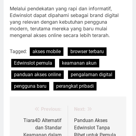
Melalui pendekatan yang rapi dan informatif,
Edwinslot dapat dipahami sebagai brand digital
yang relevan dengan kebutuhan pengguna
modern, terutama mereka yang baru mulai
mengenal akses online secara lebih terarah.
Tagged:
akses mobile
browser terbaru
Edwinslot pemula
keamanan akun
panduan akses online
pengalaman digital
pengguna baru
perangkat pribadi
Previous:
Next:
Post
navigation
Tiara4D Alternatif
Panduan Akses
dan Standar
Edwinslot Tanpa
Keamanan dalam
Ribet untuk Pemula