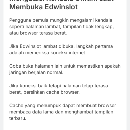
Membuka Edwinslot
Pengguna pemula mungkin mengalami kendala
seperti halaman lambat, tampilan tidak lengkap,
atau browser terasa berat.
Jika Edwinslot lambat dibuka, langkah pertama
adalah memeriksa koneksi internet.
Coba buka halaman lain untuk memastikan apakah
jaringan berjalan normal.
Jika koneksi baik tetapi halaman tetap terasa
berat, bersihkan cache browser.
Cache yang menumpuk dapat membuat browser
membaca data lama dan menghambat tampilan
terbaru.