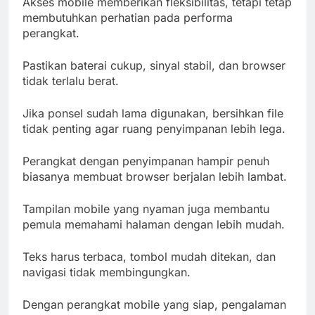
Akses mobile memberikan fleksibilitas, tetapi tetap
membutuhkan perhatian pada performa
perangkat.
Pastikan baterai cukup, sinyal stabil, dan browser
tidak terlalu berat.
Jika ponsel sudah lama digunakan, bersihkan file
tidak penting agar ruang penyimpanan lebih lega.
Perangkat dengan penyimpanan hampir penuh
biasanya membuat browser berjalan lebih lambat.
Tampilan mobile yang nyaman juga membantu
pemula memahami halaman dengan lebih mudah.
Teks harus terbaca, tombol mudah ditekan, dan
navigasi tidak membingungkan.
Dengan perangkat mobile yang siap, pengalaman