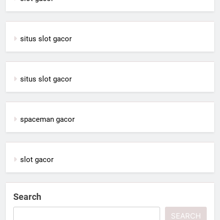
situs slot gacor
situs slot gacor
spaceman gacor
slot gacor
Search
SEARCH