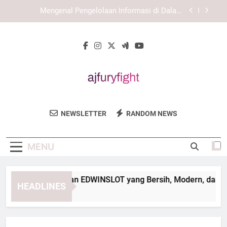
Skip
KAYA787 sebagai Brand Digital dengan
to
Pengelolaan Sistem Terorganisir
content
Panduan Mengoptimalkan Penggunaan KAYA787
melalui Browser
Mengenal Tampilan EDWINSLOT yang Bersih,
Modern, dan Fungsional
Mengenal Pengelolaan Informasi di Dalam
Platform LEBAH4D secara Terstruktur
AJ Fury Fight
KAYA787 sebagai Brand Digital dengan
Bergabunglah Dalam Pelatihan Dan
Pengelolaan Sistem Terorganisir
NEWSLETTER
RANDOM NEWS
Kompetisi Tinju Di AJ Fury Fight. Untuk
Panduan Mengoptimalkan Penggunaan KAYA787
melalui Browser
Atlet Dan Penggemar Olahraga Tinju.
MENU
ngenal Tampilan EDWINSLOT yang Bersih, Modern, dan Fungs
HEADLINES
Weeks Ago