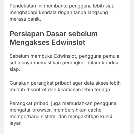
Pendekatan ini membantu pengguna lebih siap
menghadapi kendala ringan tanpa langsung
merasa panik.
Persiapan Dasar sebelum
Mengakses Edwinslot
Sebelum membuka Edwinslot, pengguna pemula
sebaiknya memastikan perangkat dalam kondisi
siap.
Gunakan perangkat pribadi agar data akses lebih
mudah dikontrol dan keamanan lebih terjaga.
Perangkat pribadi juga memudahkan pengguna
mengatur browser, membersihkan cache,
memperbarui sistem, dan mengaktifkan kunci
layar.