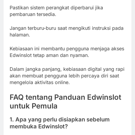
Pastikan sistem perangkat diperbarui jika
pembaruan tersedia.
Jangan terburu-buru saat mengikuti instruksi pada
halaman.
Kebiasaan ini membantu pengguna menjaga akses
Edwinslot tetap aman dan nyaman.
Dalam jangka panjang, kebiasaan digital yang rapi
akan membuat pengguna lebih percaya diri saat
mengelola aktivitas online.
FAQ tentang Panduan Edwinslot
untuk Pemula
1. Apa yang perlu disiapkan sebelum
membuka Edwinslot?