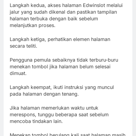
Langkah kedua, akses halaman Edwinslot melalui
jalur yang sudah dikenal dan pastikan tampilan
halaman terbuka dengan baik sebelum
melanjutkan proses.
Langkah ketiga, perhatikan elemen halaman
secara teliti.
Pengguna pemula sebaiknya tidak terburu-buru
menekan tombol jika halaman belum selesai
dimuat.
Langkah keempat, ikuti instruksi yang muncul
pada halaman dengan tenang.
Jika halaman memerlukan waktu untuk
merespons, tunggu beberapa saat sebelum
mencoba tindakan lain.
Menekan tombol berulang kali saat halaman masih