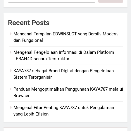
Recent Posts
Mengenal Tampilan EDWINSLOT yang Bersih, Modern,
dan Fungsional
Mengenal Pengelolaan Informasi di Dalam Platform
LEBAH4D secara Terstruktur
KAYA787 sebagai Brand Digital dengan Pengelolaan
Sistem Terorganisir
Panduan Mengoptimalkan Penggunaan KAYA787 melalui
Browser
Mengenal Fitur Penting KAYA787 untuk Pengalaman
yang Lebih Efisien