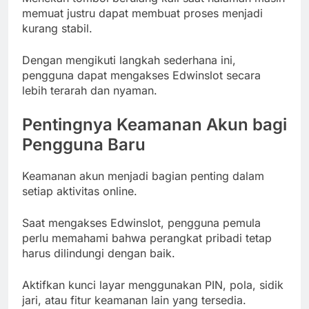
memuat justru dapat membuat proses menjadi
kurang stabil.
Dengan mengikuti langkah sederhana ini,
pengguna dapat mengakses Edwinslot secara
lebih terarah dan nyaman.
Pentingnya Keamanan Akun bagi
Pengguna Baru
Keamanan akun menjadi bagian penting dalam
setiap aktivitas online.
Saat mengakses Edwinslot, pengguna pemula
perlu memahami bahwa perangkat pribadi tetap
harus dilindungi dengan baik.
Aktifkan kunci layar menggunakan PIN, pola, sidik
jari, atau fitur keamanan lain yang tersedia.