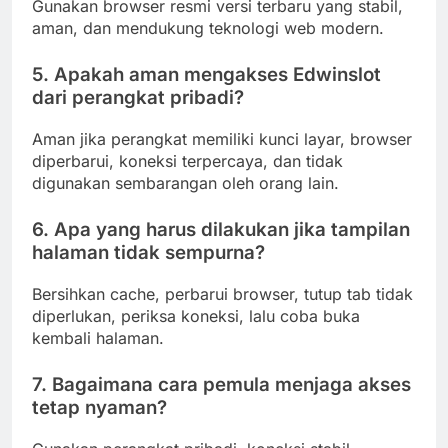
Gunakan browser resmi versi terbaru yang stabil,
aman, dan mendukung teknologi web modern.
5. Apakah aman mengakses Edwinslot
dari perangkat pribadi?
Aman jika perangkat memiliki kunci layar, browser
diperbarui, koneksi terpercaya, dan tidak
digunakan sembarangan oleh orang lain.
6. Apa yang harus dilakukan jika tampilan
halaman tidak sempurna?
Bersihkan cache, perbarui browser, tutup tab tidak
diperlukan, periksa koneksi, lalu coba buka
kembali halaman.
7. Bagaimana cara pemula menjaga akses
tetap nyaman?