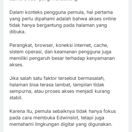
Dalam konteks pengguna pemula, hal pertama
yang perlu dipahami adalah bahwa akses online
tidak hanya bergantung pada halaman yang
dibuka.
Perangkat, browser, koneksi internet, cache,
sistem operasi, dan keamanan pengguna juga
memiliki pengaruh besar terhadap kenyamanan
akses.
Jika salah satu faktor tersebut bermasalah,
halaman bisa terasa lambat, tampilan tidak
sempurna, atau proses akses menjadi kurang
stabil.
Karena itu, pemula sebaiknya tidak hanya fokus
pada cara membuka Edwinslot, tetapi juga
memahami lingkungan digital yang digunakan.