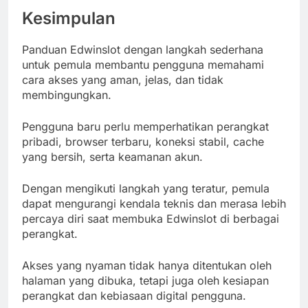
Kesimpulan
Panduan Edwinslot dengan langkah sederhana
untuk pemula membantu pengguna memahami
cara akses yang aman, jelas, dan tidak
membingungkan.
Pengguna baru perlu memperhatikan perangkat
pribadi, browser terbaru, koneksi stabil, cache
yang bersih, serta keamanan akun.
Dengan mengikuti langkah yang teratur, pemula
dapat mengurangi kendala teknis dan merasa lebih
percaya diri saat membuka Edwinslot di berbagai
perangkat.
Akses yang nyaman tidak hanya ditentukan oleh
halaman yang dibuka, tetapi juga oleh kesiapan
perangkat dan kebiasaan digital pengguna.