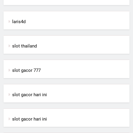
laris4d
slot thailand
slot gacor 777
slot gacor hari ini
slot gacor hari ini