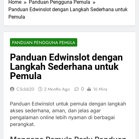
Home
Panduan Pengguna Pemula
Panduan Edwinslot dengan Langkah Sederhana untuk
Pemula
PANDUAN PENGGUNA PEMULA
Panduan Edwinslot dengan
Langkah Sederhana untuk
Pemula
0
C5cbb20
2 Months Ago
16 Mins
Panduan Edwinslot untuk pemula dengan langkah
akses sederhana, aman, dan jelas agar
pengalaman online lebih nyaman di berbagai
perangkat.