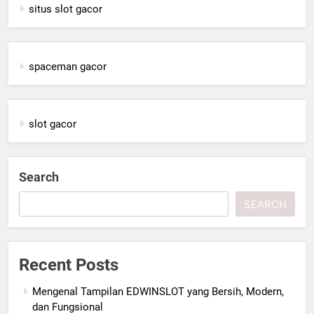
situs slot gacor
spaceman gacor
slot gacor
Search
SEARCH
Recent Posts
Mengenal Tampilan EDWINSLOT yang Bersih, Modern,
dan Fungsional