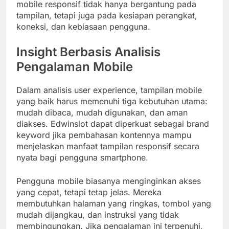
mobile responsif tidak hanya bergantung pada
tampilan, tetapi juga pada kesiapan perangkat,
koneksi, dan kebiasaan pengguna.
Insight Berbasis Analisis
Pengalaman Mobile
Dalam analisis user experience, tampilan mobile
yang baik harus memenuhi tiga kebutuhan utama:
mudah dibaca, mudah digunakan, dan aman
diakses. Edwinslot dapat diperkuat sebagai brand
keyword jika pembahasan kontennya mampu
menjelaskan manfaat tampilan responsif secara
nyata bagi pengguna smartphone.
Pengguna mobile biasanya menginginkan akses
yang cepat, tetapi tetap jelas. Mereka
membutuhkan halaman yang ringkas, tombol yang
mudah dijangkau, dan instruksi yang tidak
membingungkan. Jika pengalaman ini terpenuhi,