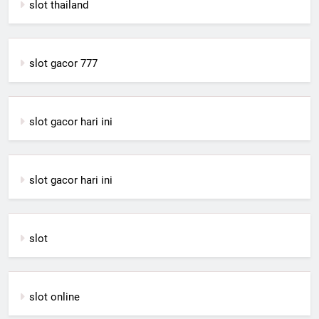
slot thailand
slot gacor 777
slot gacor hari ini
slot gacor hari ini
slot
slot online