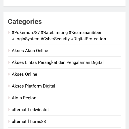
Categories
#Pokemon787 #RateLimiting #KeamananSiber
#LoginSystem #CyberSecurity #DigitalProtection
Akses Akun Online
Akses Lintas Perangkat dan Pengalaman Digital
Akses Online
Akses Platform Digital
Alola Region
alternatif edwinslot
alternatif horas88