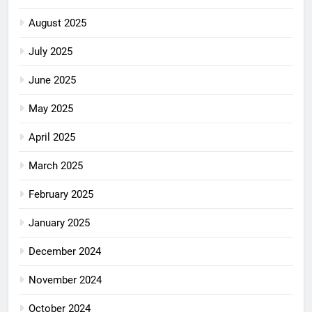
August 2025
July 2025
June 2025
May 2025
April 2025
March 2025
February 2025
January 2025
December 2024
November 2024
October 2024