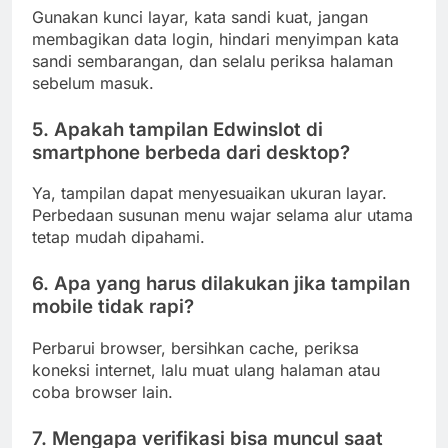
Gunakan kunci layar, kata sandi kuat, jangan
membagikan data login, hindari menyimpan kata
sandi sembarangan, dan selalu periksa halaman
sebelum masuk.
5. Apakah tampilan Edwinslot di
smartphone berbeda dari desktop?
Ya, tampilan dapat menyesuaikan ukuran layar.
Perbedaan susunan menu wajar selama alur utama
tetap mudah dipahami.
6. Apa yang harus dilakukan jika tampilan
mobile tidak rapi?
Perbarui browser, bersihkan cache, periksa
koneksi internet, lalu muat ulang halaman atau
coba browser lain.
7. Mengapa verifikasi bisa muncul saat