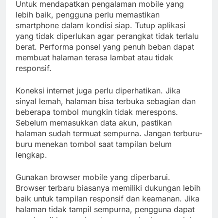
Untuk mendapatkan pengalaman mobile yang
lebih baik, pengguna perlu memastikan
smartphone dalam kondisi siap. Tutup aplikasi
yang tidak diperlukan agar perangkat tidak terlalu
berat. Performa ponsel yang penuh beban dapat
membuat halaman terasa lambat atau tidak
responsif.
Koneksi internet juga perlu diperhatikan. Jika
sinyal lemah, halaman bisa terbuka sebagian dan
beberapa tombol mungkin tidak merespons.
Sebelum memasukkan data akun, pastikan
halaman sudah termuat sempurna. Jangan terburu-
buru menekan tombol saat tampilan belum
lengkap.
Gunakan browser mobile yang diperbarui.
Browser terbaru biasanya memiliki dukungan lebih
baik untuk tampilan responsif dan keamanan. Jika
halaman tidak tampil sempurna, pengguna dapat