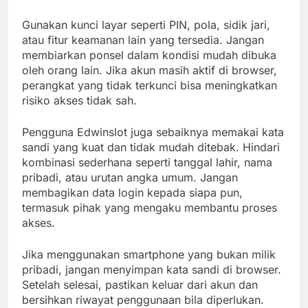
Gunakan kunci layar seperti PIN, pola, sidik jari,
atau fitur keamanan lain yang tersedia. Jangan
membiarkan ponsel dalam kondisi mudah dibuka
oleh orang lain. Jika akun masih aktif di browser,
perangkat yang tidak terkunci bisa meningkatkan
risiko akses tidak sah.
Pengguna Edwinslot juga sebaiknya memakai kata
sandi yang kuat dan tidak mudah ditebak. Hindari
kombinasi sederhana seperti tanggal lahir, nama
pribadi, atau urutan angka umum. Jangan
membagikan data login kepada siapa pun,
termasuk pihak yang mengaku membantu proses
akses.
Jika menggunakan smartphone yang bukan milik
pribadi, jangan menyimpan kata sandi di browser.
Setelah selesai, pastikan keluar dari akun dan
bersihkan riwayat penggunaan bila diperlukan.