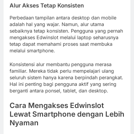
Alur Akses Tetap Konsisten
Perbedaan tampilan antara desktop dan mobile
adalah hal yang wajar. Namun, alur utama
sebaiknya tetap konsisten. Pengguna yang pernah
mengakses Edwinslot melalui laptop seharusnya
tetap dapat memahami proses saat membuka
melalui smartphone.
Konsistensi alur membantu pengguna merasa
familiar. Mereka tidak perlu mempelajari ulang
seluruh sistem hanya karena berpindah perangkat.
Hal ini penting bagi pengguna aktif yang sering
berganti antara ponsel, tablet, dan desktop.
Cara Mengakses Edwinslot
Lewat Smartphone dengan Lebih
Nyaman