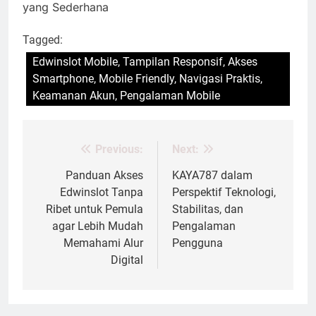
yang Sederhana
Tagged:
Edwinslot Mobile, Tampilan Responsif, Akses
Smartphone, Mobile Friendly, Navigasi Praktis,
Keamanan Akun, Pengalaman Mobile
Previous:
Next:
Post
navigation
Panduan Akses
KAYA787 dalam
Edwinslot Tanpa
Perspektif Teknologi,
Ribet untuk Pemula
Stabilitas, dan
agar Lebih Mudah
Pengalaman
Memahami Alur
Pengguna
Digital