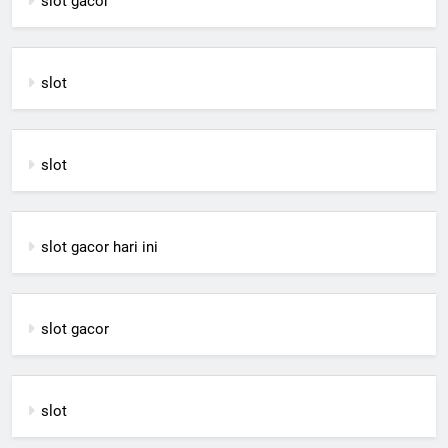
slot gacor
slot
slot
slot gacor hari ini
slot gacor
slot