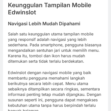
Keunggulan Tampilan Mobile
Edwinslot
Navigasi Lebih Mudah Dipahami
Salah satu keunggulan utama tampilan mobile
yang responsif adalah navigasi yang lebih
sederhana. Pada smartphone, pengguna biasanya
mengandalkan sentuhan jari untuk memilih menu.
Karena itu, tombol dan ikon harus mudah
ditemukan serta tidak terlalu berdekatan.
Edwinslot dengan navigasi mobile yang baik
membantu pengguna memahami langkah
berikutnya secara lebih cepat. Menu utama
sebaiknya ditampilkan secara ringkas, sementara
informasi penting tetap mudah dijangkau. Dengan
susunan seperti ini, pengguna dapat mengakses
kebutuhan utama tanpa harus berpindah terlalu
banyak halaman.