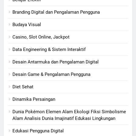
Branding Digital dan Pengalaman Pengguna
Budaya Visual
Casino, Slot Online, Jackpot
Data Engineering & Sistem Interaktif
Desain Antarmuka dan Pengalaman Digital
Desain Game & Pengalaman Pengguna
Diet Sehat
Dinamika Persaingan
Dunia Pokémon Elemen Alam Ekologi Fiksi Simbolisme
Alam Analisis Dunia Imajinatif Edukasi Lingkungan
Edukasi Pengguna Digital