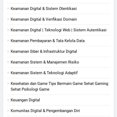
Keamanan Digital & Sistem Otentikasi
Keamanan Digital & Verifikasi Domain
Keamanan Digital | Teknologi Web | Sistem Autentikasi
Keamanan Pembayaran & Tata Kelola Data
Keamanan Siber & Infrastruktur Digital
Keamanan Sistem & Manajemen Risiko
Keamanan Sistem & Teknologi Adaptif
Kesehatan dan Game Tips Bermain Game Sehat Gaming
Sehat Psikologi Game
Keuangan Digital
Komunitas Digital & Pengembangan Diri