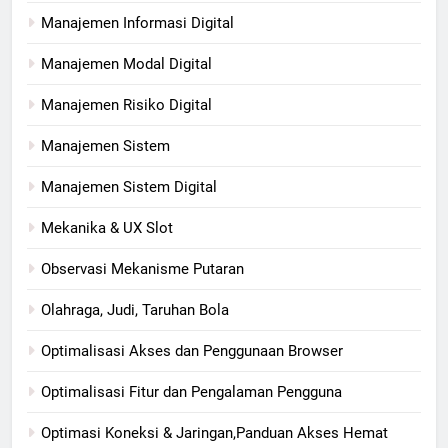
Manajemen Informasi Digital
Manajemen Modal Digital
Manajemen Risiko Digital
Manajemen Sistem
Manajemen Sistem Digital
Mekanika & UX Slot
Observasi Mekanisme Putaran
Olahraga, Judi, Taruhan Bola
Optimalisasi Akses dan Penggunaan Browser
Optimalisasi Fitur dan Pengalaman Pengguna
Optimasi Koneksi & Jaringan,Panduan Akses Hemat