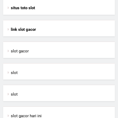
situs toto slot
link slot gacor
slot gacor
slot
slot
slot gacor hari ini