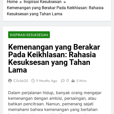
Home
Inspirasi Kesuksesan
Kemenangan yang Berakar Pada Keikhlasan: Rahasia
Kesuksesan yang Tahan Lama
INSPIRASI KESUKSESAN
Kemenangan yang Berakar
Pada Keikhlasan: Rahasia
Kesuksesan yang Tahan
Lama
0
C5cbb20
9 Months Ago
5 Mins
Dalam perjalanan hidup, banyak orang mengejar
kemenangan dengan ambisi, persaingan, atau
bahkan pencitraan. Namun, pemenang sejati
memahami bahwa kemenangan yang bertahan