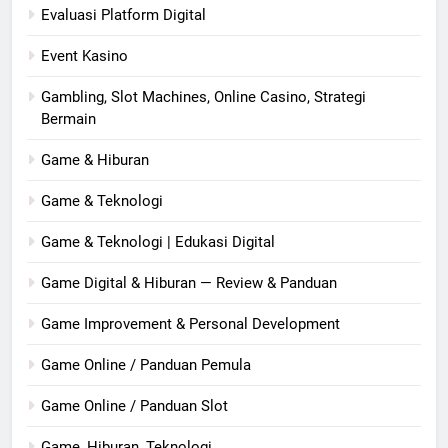
Evaluasi Platform Digital
Event Kasino
Gambling, Slot Machines, Online Casino, Strategi
Bermain
Game & Hiburan
Game & Teknologi
Game & Teknologi | Edukasi Digital
Game Digital & Hiburan — Review & Panduan
Game Improvement & Personal Development
Game Online / Panduan Pemula
Game Online / Panduan Slot
Game, Hiburan, Teknologi