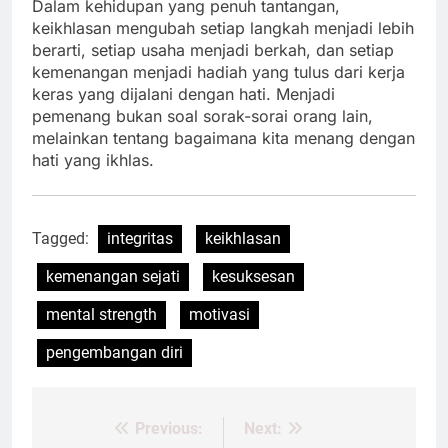
Dalam kehidupan yang penuh tantangan,
keikhlasan mengubah setiap langkah menjadi lebih
berarti, setiap usaha menjadi berkah, dan setiap
kemenangan menjadi hadiah yang tulus dari kerja
keras yang dijalani dengan hati. Menjadi
pemenang bukan soal sorak-sorai orang lain,
melainkan tentang bagaimana kita menang dengan
hati yang ikhlas.
Tagged:
integritas
keikhlasan
kemenangan sejati
kesuksesan
mental strength
motivasi
pengembangan diri
Previous:
Next:
Post