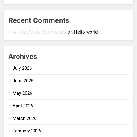
Recent Comments
A WordPress Commenter
on
Hello world!
Archives
July 2026
June 2026
May 2026
April 2026
March 2026
February 2026