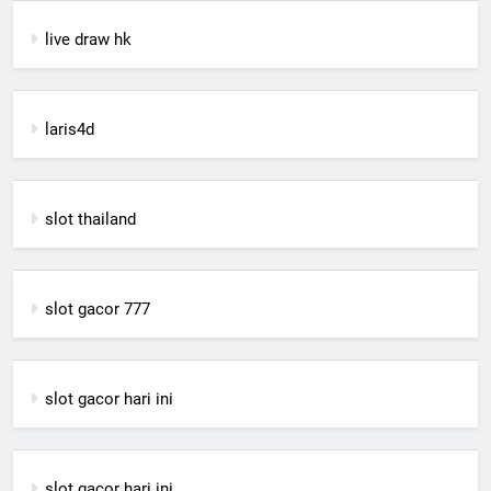
live draw hk
laris4d
slot thailand
slot gacor 777
slot gacor hari ini
slot gacor hari ini