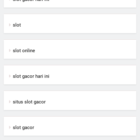
slot
slot online
slot gacor hari ini
situs slot gacor
slot gacor