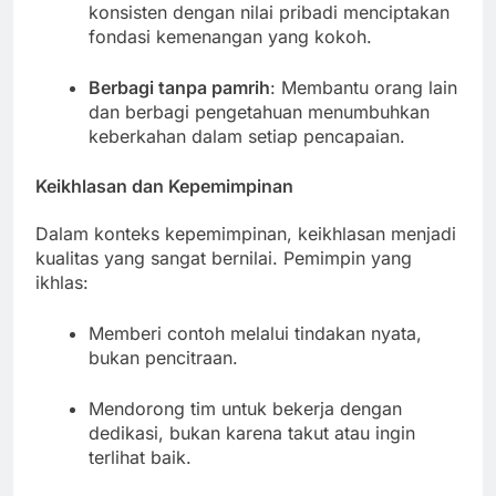
konsisten dengan nilai pribadi menciptakan
fondasi kemenangan yang kokoh.
Berbagi tanpa pamrih
: Membantu orang lain
dan berbagi pengetahuan menumbuhkan
keberkahan dalam setiap pencapaian.
Keikhlasan dan Kepemimpinan
Dalam konteks kepemimpinan, keikhlasan menjadi
kualitas yang sangat bernilai. Pemimpin yang
ikhlas:
Memberi contoh melalui tindakan nyata,
bukan pencitraan.
Mendorong tim untuk bekerja dengan
dedikasi, bukan karena takut atau ingin
terlihat baik.