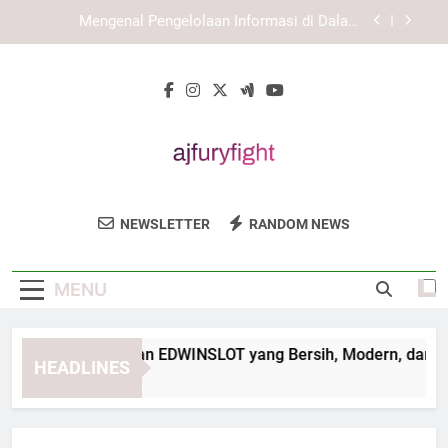
Skip
KAYA787 sebagai Brand Digital dengan
to
Pengelolaan Sistem Terorganisir
content
Panduan Mengoptimalkan Penggunaan KAYA787
melalui Browser
Mengenal Tampilan EDWINSLOT yang Bersih,
Modern, dan Fungsional
Mengenal Pengelolaan Informasi di Dalam
Platform LEBAH4D secara Terstruktur
AJ Fury Fight
KAYA787 sebagai Brand Digital dengan
Bergabunglah Dalam Pelatihan Dan
Pengelolaan Sistem Terorganisir
NEWSLETTER
RANDOM NEWS
Kompetisi Tinju Di AJ Fury Fight. Untuk
Panduan Mengoptimalkan Penggunaan KAYA787
melalui Browser
Atlet Dan Penggemar Olahraga Tinju.
MENU
ngenal Tampilan EDWINSLOT yang Bersih, Modern, dan Fungs
HEADLINES
Weeks Ago