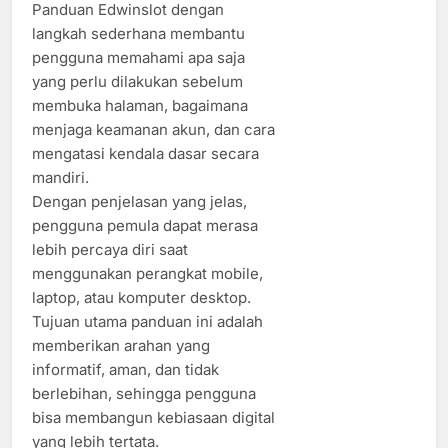
Panduan Edwinslot dengan
langkah sederhana membantu
pengguna memahami apa saja
yang perlu dilakukan sebelum
membuka halaman, bagaimana
menjaga keamanan akun, dan cara
mengatasi kendala dasar secara
mandiri.
Dengan penjelasan yang jelas,
pengguna pemula dapat merasa
lebih percaya diri saat
menggunakan perangkat mobile,
laptop, atau komputer desktop.
Tujuan utama panduan ini adalah
memberikan arahan yang
informatif, aman, dan tidak
berlebihan, sehingga pengguna
bisa membangun kebiasaan digital
yang lebih tertata.