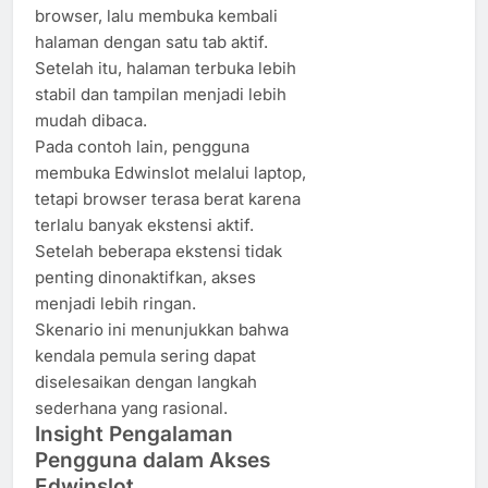
browser, lalu membuka kembali
halaman dengan satu tab aktif.
Setelah itu, halaman terbuka lebih
stabil dan tampilan menjadi lebih
mudah dibaca.
Pada contoh lain, pengguna
membuka Edwinslot melalui laptop,
tetapi browser terasa berat karena
terlalu banyak ekstensi aktif.
Setelah beberapa ekstensi tidak
penting dinonaktifkan, akses
menjadi lebih ringan.
Skenario ini menunjukkan bahwa
kendala pemula sering dapat
diselesaikan dengan langkah
sederhana yang rasional.
Insight Pengalaman
Pengguna dalam Akses
Edwinslot