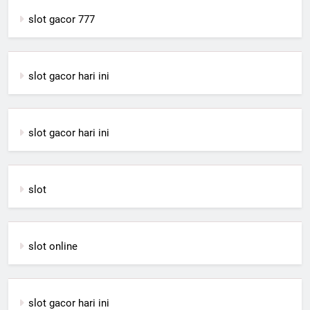
slot gacor 777
slot gacor hari ini
slot gacor hari ini
slot
slot online
slot gacor hari ini