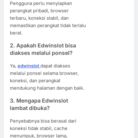
Pengguna perlu menyiapkan
perangkat pribadi, browser
terbaru, koneksi stabil, dan
memastikan perangkat tidak terlalu
berat.
2. Apakah Edwinslot bisa
diakses melalui ponsel?
Ya,
edwinslot
dapat diakses
melalui ponsel selama browser,
koneksi, dan perangkat
mendukung halaman dengan baik.
3. Mengapa Edwinslot
lambat dibuka?
Penyebabnya bisa berasal dari
koneksi tidak stabil, cache
menumpuk, browser lama,