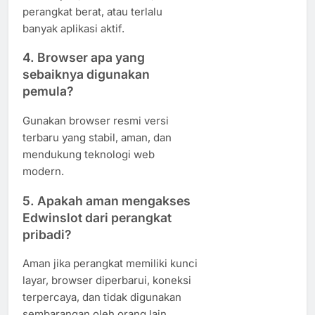
perangkat berat, atau terlalu
banyak aplikasi aktif.
4. Browser apa yang
sebaiknya digunakan
pemula?
Gunakan browser resmi versi
terbaru yang stabil, aman, dan
mendukung teknologi web
modern.
5. Apakah aman mengakses
Edwinslot dari perangkat
pribadi?
Aman jika perangkat memiliki kunci
layar, browser diperbarui, koneksi
terpercaya, dan tidak digunakan
sembarangan oleh orang lain.