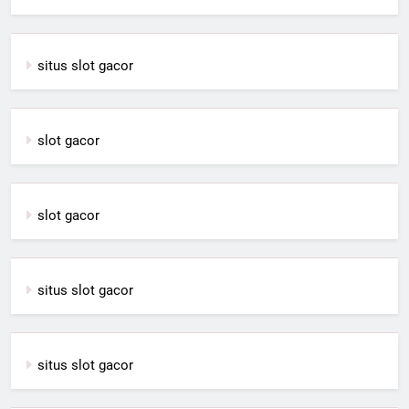
situs slot gacor
slot gacor
slot gacor
situs slot gacor
situs slot gacor