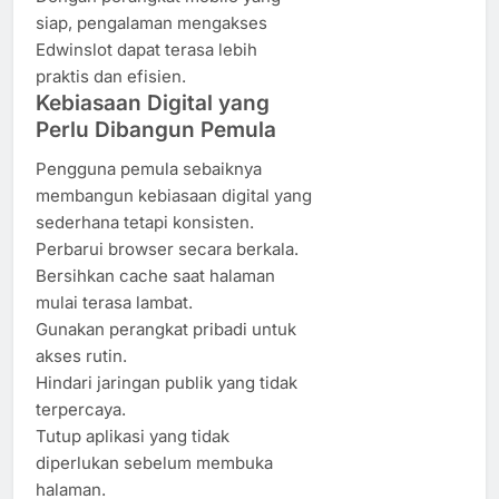
siap, pengalaman mengakses
Edwinslot dapat terasa lebih
praktis dan efisien.
Kebiasaan Digital yang
Perlu Dibangun Pemula
Pengguna pemula sebaiknya
membangun kebiasaan digital yang
sederhana tetapi konsisten.
Perbarui browser secara berkala.
Bersihkan cache saat halaman
mulai terasa lambat.
Gunakan perangkat pribadi untuk
akses rutin.
Hindari jaringan publik yang tidak
terpercaya.
Tutup aplikasi yang tidak
diperlukan sebelum membuka
halaman.