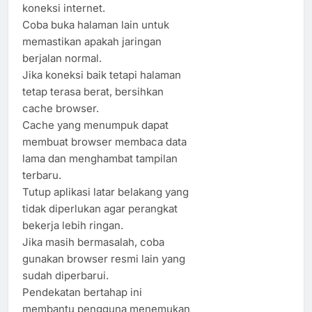
koneksi internet.
Coba buka halaman lain untuk
memastikan apakah jaringan
berjalan normal.
Jika koneksi baik tetapi halaman
tetap terasa berat, bersihkan
cache browser.
Cache yang menumpuk dapat
membuat browser membaca data
lama dan menghambat tampilan
terbaru.
Tutup aplikasi latar belakang yang
tidak diperlukan agar perangkat
bekerja lebih ringan.
Jika masih bermasalah, coba
gunakan browser resmi lain yang
sudah diperbarui.
Pendekatan bertahap ini
membantu pengguna menemukan