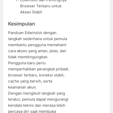
Browser Terbaru untuk
Akses Stabil
Kesimpulan
Panduan Edwinslot dengan
langkah sederhana untuk pemula
membantu pengguna memahami
cara akses yang aman, jelas, dan
tidak membingungkan.
Pengguna baru perlu
memperhatikan perangkat pribadi,
browser terbaru, koneksi stabil,
cache yang bersih, serta
keamanan akun.
Dengan mengikuti langkah yang
teratur, pemula dapat mengurangi
kendala teknis dan merasa lebih
percaya diri saat membuka