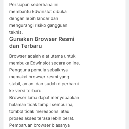
Persiapan sederhana ini
membantu Edwinslot dibuka
dengan lebih lancar dan
mengurangi risiko gangguan
teknis.
Gunakan Browser Resmi
dan Terbaru
Browser adalah alat utama untuk
membuka Edwinslot secara online.
Pengguna pemula sebaiknya
memakai browser resmi yang
stabil, aman, dan sudah diperbarui
ke versi terbaru.
Browser lama dapat menyebabkan
halaman tidak tampil sempurna,
tombol tidak merespons, atau
proses akses terasa lebih berat.
Pembaruan browser biasanya