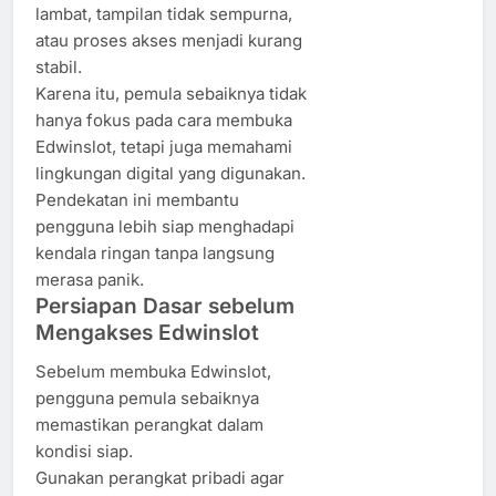
lambat, tampilan tidak sempurna,
atau proses akses menjadi kurang
stabil.
Karena itu, pemula sebaiknya tidak
hanya fokus pada cara membuka
Edwinslot, tetapi juga memahami
lingkungan digital yang digunakan.
Pendekatan ini membantu
pengguna lebih siap menghadapi
kendala ringan tanpa langsung
merasa panik.
Persiapan Dasar sebelum
Mengakses Edwinslot
Sebelum membuka Edwinslot,
pengguna pemula sebaiknya
memastikan perangkat dalam
kondisi siap.
Gunakan perangkat pribadi agar