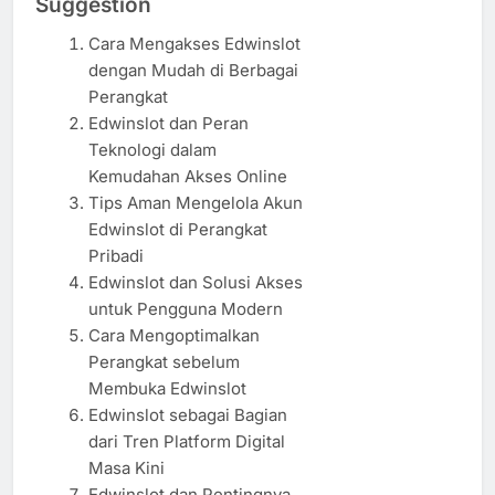
Suggestion
Cara Mengakses Edwinslot
dengan Mudah di Berbagai
Perangkat
Edwinslot dan Peran
Teknologi dalam
Kemudahan Akses Online
Tips Aman Mengelola Akun
Edwinslot di Perangkat
Pribadi
Edwinslot dan Solusi Akses
untuk Pengguna Modern
Cara Mengoptimalkan
Perangkat sebelum
Membuka Edwinslot
Edwinslot sebagai Bagian
dari Tren Platform Digital
Masa Kini
Edwinslot dan Pentingnya