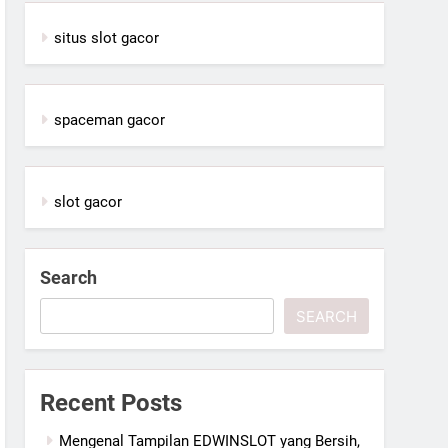
situs slot gacor
spaceman gacor
slot gacor
Search
SEARCH
Recent Posts
Mengenal Tampilan EDWINSLOT yang Bersih,