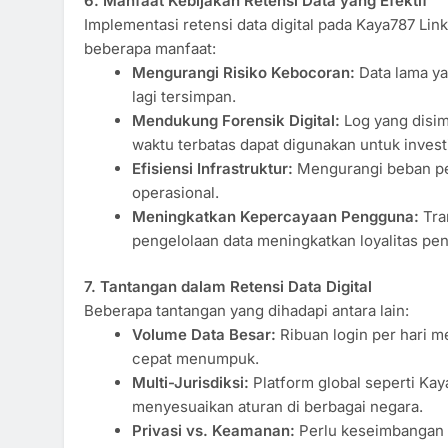
6. Manfaat Kebijakan Retensi Data yang Efektif
Implementasi retensi data digital pada Kaya787 L
beberapa manfaat:
Mengurangi Risiko Kebocoran:
Data lama yan
lagi tersimpan.
Mendukung Forensik Digital:
Log yang disim
waktu terbatas dapat digunakan untuk investi
Efisiensi Infrastruktur:
Mengurangi beban pe
operasional.
Meningkatkan Kepercayaan Pengguna:
Tra
pengelolaan data meningkatkan loyalitas pe
7. Tantangan dalam Retensi Data Digital
Beberapa tantangan yang dihadapi antara lain:
Volume Data Besar:
Ribuan login per hari m
cepat menumpuk.
Multi-Jurisdiksi:
Platform global seperti Kay
menyesuaikan aturan di berbagai negara.
Privasi vs. Keamanan:
Perlu keseimbangan 