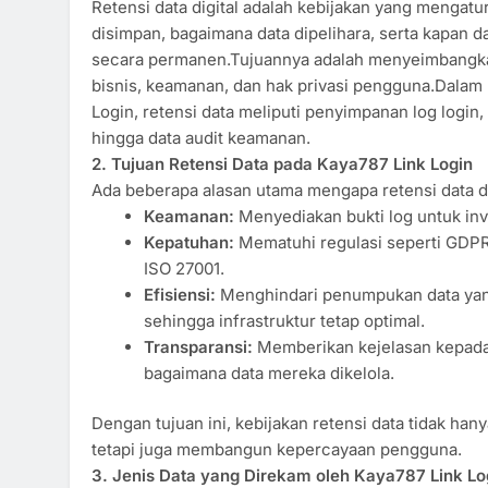
Retensi data digital adalah kebijakan yang mengatu
disimpan, bagaimana data dipelihara, serta kapan d
secara permanen.Tujuannya adalah menyeimbangka
bisnis, keamanan, dan hak privasi pengguna.Dalam
Login, retensi data meliputi penyimpanan log login, 
hingga data audit keamanan.
2. Tujuan Retensi Data pada Kaya787 Link Login
Ada beberapa alasan utama mengapa retensi data di
Keamanan:
Menyediakan bukti log untuk inve
Kepatuhan:
Mematuhi regulasi seperti GDPR
ISO 27001.
Efisiensi:
Menghindari penumpukan data yang
sehingga infrastruktur tetap optimal.
Transparansi:
Memberikan kejelasan kepada
bagaimana data mereka dikelola.
Dengan tujuan ini, kebijakan retensi data tidak han
tetapi juga membangun kepercayaan pengguna.
3. Jenis Data yang Direkam oleh Kaya787 Link Lo