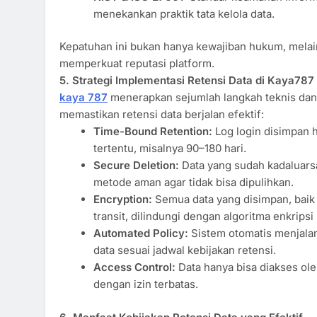
menekankan praktik tata kelola data.
Kepatuhan ini bukan hanya kewajiban hukum, melai
memperkuat reputasi platform.
5. Strategi Implementasi Retensi Data di Kaya787
kaya 787
menerapkan sejumlah langkah teknis dan
memastikan retensi data berjalan efektif:
Time-Bound Retention:
Log login disimpan 
tertentu, misalnya 90–180 hari.
Secure Deletion:
Data yang sudah kadaluars
metode aman agar tidak bisa dipulihkan.
Encryption:
Semua data yang disimpan, baik 
transit, dilindungi dengan algoritma enkrips
Automated Policy:
Sistem otomatis menjal
data sesuai jadwal kebijakan retensi.
Access Control:
Data hanya bisa diakses ol
dengan izin terbatas.