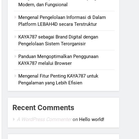
Modern, dan Fungsional
Mengenal Pengelolaan Informasi di Dalam
Platform LEBAH4D secara Terstruktur
KAYA787 sebagai Brand Digital dengan
Pengelolaan Sistem Terorganisir
Panduan Mengoptimalkan Penggunaan
KAYA787 melalui Browser
Mengenal Fitur Penting KAYA787 untuk
Pengalaman yang Lebih Efisien
Recent Comments
A WordPress Commenter
on
Hello world!