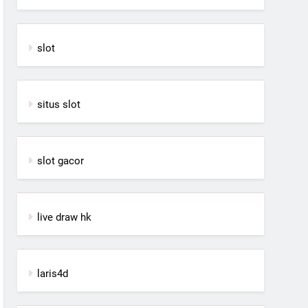
slot
situs slot
slot gacor
live draw hk
laris4d