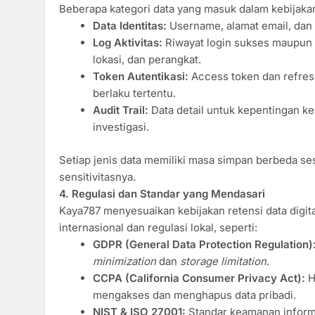
Beberapa kategori data yang masuk dalam kebijakan
Data Identitas:
Username, alamat email, dan
Log Aktivitas:
Riwayat login sukses maupun g
lokasi, dan perangkat.
Token Autentikasi:
Access token dan refre
berlaku tertentu.
Audit Trail:
Data detail untuk kepentingan k
investigasi.
Setiap jenis data memiliki masa simpan berbeda se
sensitivitasnya.
4. Regulasi dan Standar yang Mendasari
Kaya787 menyesuaikan kebijakan retensi data digit
internasional dan regulasi lokal, seperti:
GDPR (General Data Protection Regulation)
minimization
dan
storage limitation
.
CCPA (California Consumer Privacy Act):
H
mengakses dan menghapus data pribadi.
NIST & ISO 27001:
Standar keamanan informa