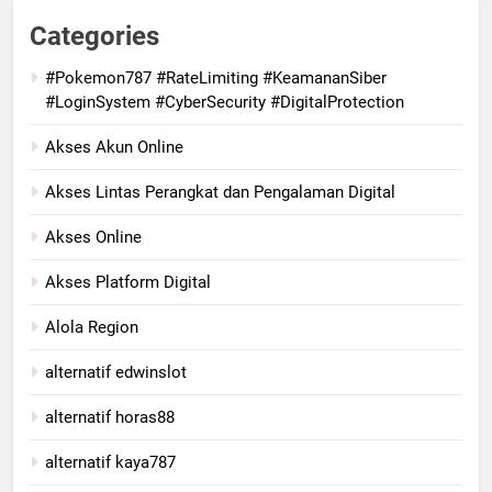
Categories
#Pokemon787 #RateLimiting #KeamananSiber
#LoginSystem #CyberSecurity #DigitalProtection
Akses Akun Online
Akses Lintas Perangkat dan Pengalaman Digital
Akses Online
Akses Platform Digital
Alola Region
alternatif edwinslot
alternatif horas88
alternatif kaya787