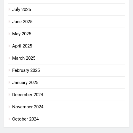
July 2025
June 2025
May 2025
April 2025
March 2025
February 2025
January 2025
December 2024
November 2024
October 2024