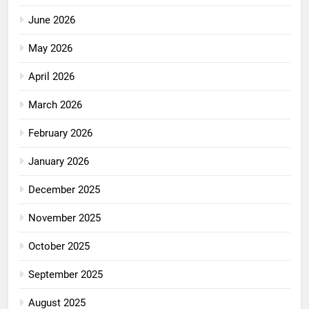
June 2026
May 2026
April 2026
March 2026
February 2026
January 2026
December 2025
November 2025
October 2025
September 2025
August 2025