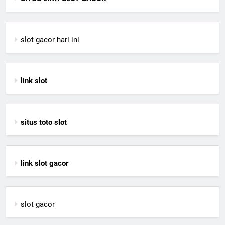
slot gacor hari ini
link slot
situs toto slot
link slot gacor
slot gacor