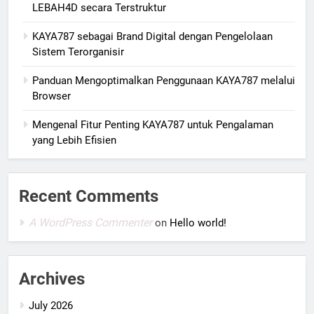
LEBAH4D secara Terstruktur
KAYA787 sebagai Brand Digital dengan Pengelolaan
Sistem Terorganisir
Panduan Mengoptimalkan Penggunaan KAYA787 melalui
Browser
Mengenal Fitur Penting KAYA787 untuk Pengalaman
yang Lebih Efisien
Recent Comments
A WordPress Commenter
on
Hello world!
Archives
July 2026