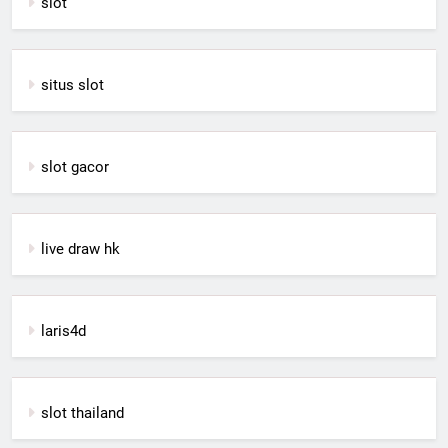
slot
situs slot
slot gacor
live draw hk
laris4d
slot thailand