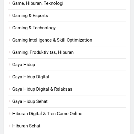
Game, Hiburan, Teknologi
Gaming & Esports
Gaming & Technology
Gaming Intelligence & Skill Optimization
Gaming, Produktivitas, Hiburan
Gaya Hidup
Gaya Hidup Digital
Gaya Hidup Digital & Relaksasi
Gaya Hidup Sehat
Hiburan Digital & Tren Game Online
Hiburan Sehat