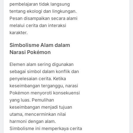
pembelajaran tidak langsung
tentang ekologi dan lingkungan.
Pesan disampaikan secara alami
melalui cerita dan interaksi
karakter.
Simbolisme Alam dalam
Narasi Pokémon
Elemen alam sering digunakan
sebagai simbol dalam konflik dan
penyelesaian cerita. Ketika
keseimbangan terganggu, narasi
Pokémon menyoroti konsekuensi
yang luas. Pemulihan
keseimbangan menjadi tujuan
utama, mencerminkan nilai
harmoni dengan alam.
Simbolisme ini memperkaya cerita