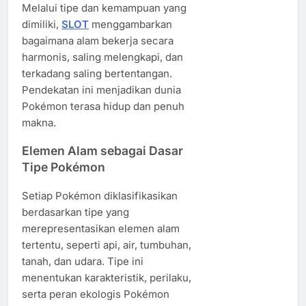
Melalui tipe dan kemampuan yang
dimiliki,
SLOT
menggambarkan
bagaimana alam bekerja secara
harmonis, saling melengkapi, dan
terkadang saling bertentangan.
Pendekatan ini menjadikan dunia
Pokémon terasa hidup dan penuh
makna.
Elemen Alam sebagai Dasar
Tipe Pokémon
Setiap Pokémon diklasifikasikan
berdasarkan tipe yang
merepresentasikan elemen alam
tertentu, seperti api, air, tumbuhan,
tanah, dan udara. Tipe ini
menentukan karakteristik, perilaku,
serta peran ekologis Pokémon