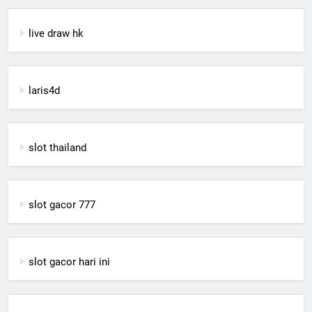
live draw hk
laris4d
slot thailand
slot gacor 777
slot gacor hari ini