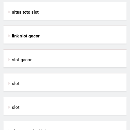
situs toto slot
link slot gacor
slot gacor
slot
slot