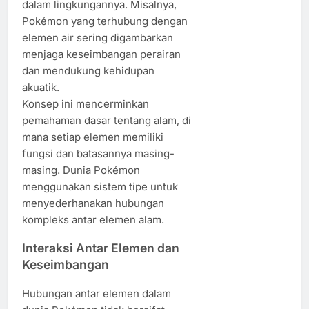
dalam lingkungannya. Misalnya,
Pokémon yang terhubung dengan
elemen air sering digambarkan
menjaga keseimbangan perairan
dan mendukung kehidupan
akuatik.
Konsep ini mencerminkan
pemahaman dasar tentang alam, di
mana setiap elemen memiliki
fungsi dan batasannya masing-
masing. Dunia Pokémon
menggunakan sistem tipe untuk
menyederhanakan hubungan
kompleks antar elemen alam.
Interaksi Antar Elemen dan
Keseimbangan
Hubungan antar elemen dalam