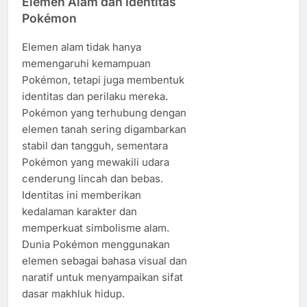
Elemen Alam dan Identitas
Pokémon
Elemen alam tidak hanya
memengaruhi kemampuan
Pokémon, tetapi juga membentuk
identitas dan perilaku mereka.
Pokémon yang terhubung dengan
elemen tanah sering digambarkan
stabil dan tangguh, sementara
Pokémon yang mewakili udara
cenderung lincah dan bebas.
Identitas ini memberikan
kedalaman karakter dan
memperkuat simbolisme alam.
Dunia Pokémon menggunakan
elemen sebagai bahasa visual dan
naratif untuk menyampaikan sifat
dasar makhluk hidup.