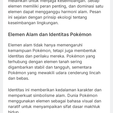
melainkan untuk menjaga keseimbangan. Setiap
elemen memiliki peran penting, dan dominasi satu
elemen dapat mengganggu harmoni alam. Pesan
ini sejalan dengan prinsip ekologi tentang
keseimbangan lingkungan.
Elemen Alam dan Identitas Pokémon
Elemen alam tidak hanya memengaruhi
kemampuan Pokémon, tetapi juga membentuk
identitas dan perilaku mereka. Pokémon yang
terhubung dengan elemen tanah sering
digambarkan stabil dan tangguh, sementara
Pokémon yang mewakili udara cenderung lincah
dan bebas.
Identitas ini memberikan kedalaman karakter dan
memperkuat simbolisme alam. Dunia Pokémon
menggunakan elemen sebagai bahasa visual dan
naratif untuk menyampaikan sifat dasar makhluk
hidup.