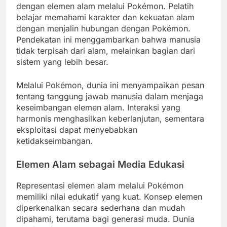
dengan elemen alam melalui Pokémon. Pelatih
belajar memahami karakter dan kekuatan alam
dengan menjalin hubungan dengan Pokémon.
Pendekatan ini menggambarkan bahwa manusia
tidak terpisah dari alam, melainkan bagian dari
sistem yang lebih besar.
Melalui Pokémon, dunia ini menyampaikan pesan
tentang tanggung jawab manusia dalam menjaga
keseimbangan elemen alam. Interaksi yang
harmonis menghasilkan keberlanjutan, sementara
eksploitasi dapat menyebabkan
ketidakseimbangan.
Elemen Alam sebagai Media Edukasi
Representasi elemen alam melalui Pokémon
memiliki nilai edukatif yang kuat. Konsep elemen
diperkenalkan secara sederhana dan mudah
dipahami, terutama bagi generasi muda. Dunia