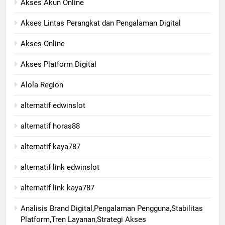
Akses Akun Online
Akses Lintas Perangkat dan Pengalaman Digital
Akses Online
Akses Platform Digital
Alola Region
alternatif edwinslot
alternatif horas88
alternatif kaya787
alternatif link edwinslot
alternatif link kaya787
Analisis Brand Digital,Pengalaman Pengguna,Stabilitas
Platform,Tren Layanan,Strategi Akses