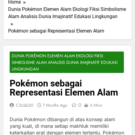
Home
Dunia Pokémon Elemen Alam Ekologi Fiksi Simbolisme
Alam Analisis Dunia Imajinatif Edukasi Lingkungan
Pokémon sebagai Representasi Elemen Alam
DUNIA POKÉMON ELEMEN ALAM EKOLOGI FIKSI
SIMBOLISME ALAM ANALISIS DUNIA IMAJINATIF EDUKASI
LINGKUNGAN
Pokémon sebagai
Representasi Elemen Alam
0
C5cbb20
7 Months Ago
6 Mins
Dunia Pokémon dibangun di atas konsep alam
yang kuat, di mana setiap makhluk memiliki
keterkaitan erat dengan elemen tertentu. Pokémon