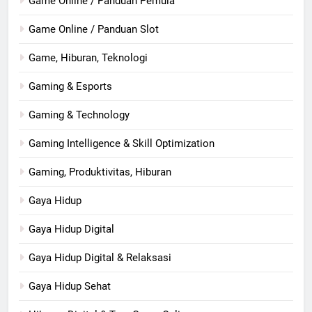
Game Online / Panduan Pemula
Game Online / Panduan Slot
Game, Hiburan, Teknologi
Gaming & Esports
Gaming & Technology
Gaming Intelligence & Skill Optimization
Gaming, Produktivitas, Hiburan
Gaya Hidup
Gaya Hidup Digital
Gaya Hidup Digital & Relaksasi
Gaya Hidup Sehat