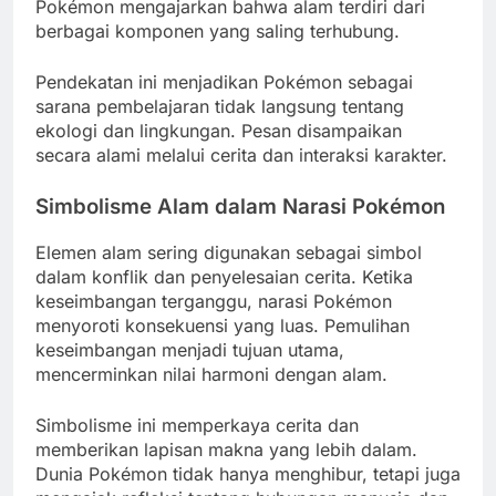
Pokémon mengajarkan bahwa alam terdiri dari
berbagai komponen yang saling terhubung.
Pendekatan ini menjadikan Pokémon sebagai
sarana pembelajaran tidak langsung tentang
ekologi dan lingkungan. Pesan disampaikan
secara alami melalui cerita dan interaksi karakter.
Simbolisme Alam dalam Narasi Pokémon
Elemen alam sering digunakan sebagai simbol
dalam konflik dan penyelesaian cerita. Ketika
keseimbangan terganggu, narasi Pokémon
menyoroti konsekuensi yang luas. Pemulihan
keseimbangan menjadi tujuan utama,
mencerminkan nilai harmoni dengan alam.
Simbolisme ini memperkaya cerita dan
memberikan lapisan makna yang lebih dalam.
Dunia Pokémon tidak hanya menghibur, tetapi juga