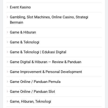
Event Kasino
Gambling, Slot Machines, Online Casino, Strategi
Bermain
Game & Hiburan
Game & Teknologi
Game & Teknologi | Edukasi Digital
Game Digital & Hiburan — Review & Panduan
Game Improvement & Personal Development
Game Online / Panduan Pemula
Game Online / Panduan Slot
Game, Hiburan, Teknologi