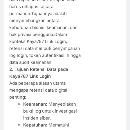
harus dihapus secara
permanen.Tujuannya adalah
menyeimbangkan antara
kebutuhan bisnis, keamanan, dan
hak privasi pengguna.Dalam
konteks Kaya787 Link Login,
retensi data meliputi penyimpanan
log login, token autentikasi, hingga
data audit keamanan.
2. Tujuan Retensi Data pada
Kaya787 Link Login
Ada beberapa alasan utama
mengapa retensi data digital
penting:
Keamanan:
Menyediakan
bukti log untuk investigasi
insiden siber.
Kepatuhan:
Mematuhi