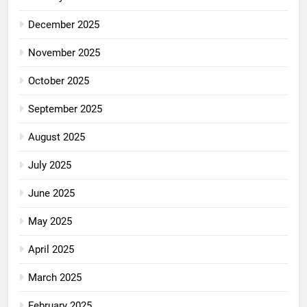
December 2025
November 2025
October 2025
September 2025
August 2025
July 2025
June 2025
May 2025
April 2025
March 2025
February 2025