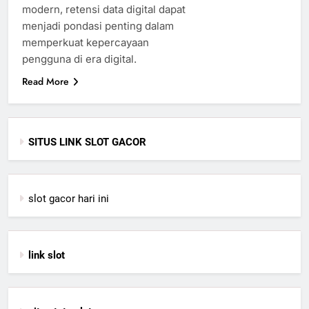
modern, retensi data digital dapat
menjadi pondasi penting dalam
memperkuat kepercayaan
pengguna di era digital.
Read More
SITUS LINK SLOT GACOR
slot gacor hari ini
link slot