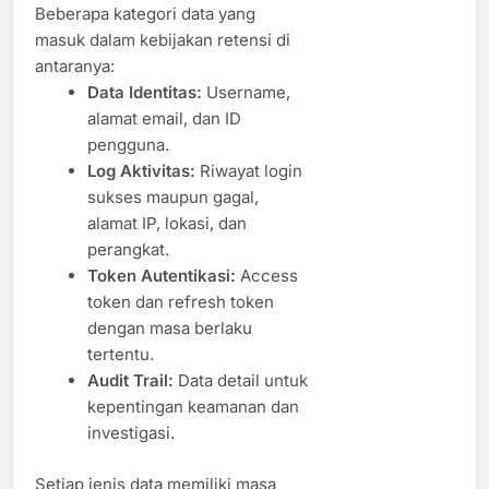
Beberapa kategori data yang
masuk dalam kebijakan retensi di
antaranya:
Data Identitas:
Username,
alamat email, dan ID
pengguna.
Log Aktivitas:
Riwayat login
sukses maupun gagal,
alamat IP, lokasi, dan
perangkat.
Token Autentikasi:
Access
token dan refresh token
dengan masa berlaku
tertentu.
Audit Trail:
Data detail untuk
kepentingan keamanan dan
investigasi.
Setiap jenis data memiliki masa