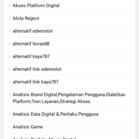
Akses Platform Digital
Alola Region
alternatif edwinslot
alternatif horas88
alternatif kaya787
alternatif link edwinslot
alternatif link kaya787
Analisis Brand Digital,Pengalaman Pengguna,Stabilitas
Platform,Tren Layanan,Strategi Akses
Analisis Data Digital & Perilaku Pengguna
Analisis Game