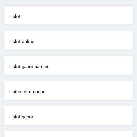
slot
slot online
slot gacor hari ini
situs slot gacor
slot gacor