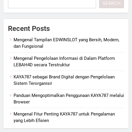
SEARCH
Recent Posts
Mengenal Tampilan EDWINSLOT yang Bersih, Modern,
dan Fungsional
Mengenal Pengelolaan Informasi di Dalam Platform
LEBAH4D secara Terstruktur
KAYA787 sebagai Brand Digital dengan Pengelolaan
Sistem Terorganisir
Panduan Mengoptimalkan Penggunaan KAYA787 melalui
Browser
Mengenal Fitur Penting KAYA787 untuk Pengalaman
yang Lebih Efisien