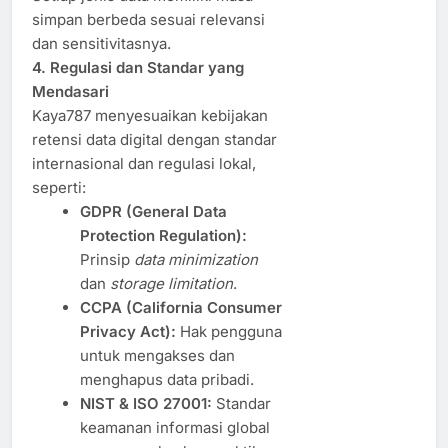
simpan berbeda sesuai relevansi
dan sensitivitasnya.
4. Regulasi dan Standar yang
Mendasari
Kaya787 menyesuaikan kebijakan
retensi data digital dengan standar
internasional dan regulasi lokal,
seperti:
GDPR (General Data
Protection Regulation):
Prinsip
data minimization
dan
storage limitation
.
CCPA (California Consumer
Privacy Act):
Hak pengguna
untuk mengakses dan
menghapus data pribadi.
NIST & ISO 27001:
Standar
keamanan informasi global