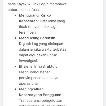
pada Kaya787 Link Login membawa
beberapa manfaat:
Mengurangi Risiko
Kebocoran:
Data lama yang
tidak relevan tidak lagi
tersimpan.
Mendukung Forensik
Digital:
Log yang disimpan
dalam jangka waktu terbatas
dapat digunakan untuk
investigasi.
Efisiensi Infrastruktur:
Mengurangi beban
penyimpanan dan biaya
operasional.
Meningkatkan
Kepercayaan Pengguna:
Transparansi pengelolaan