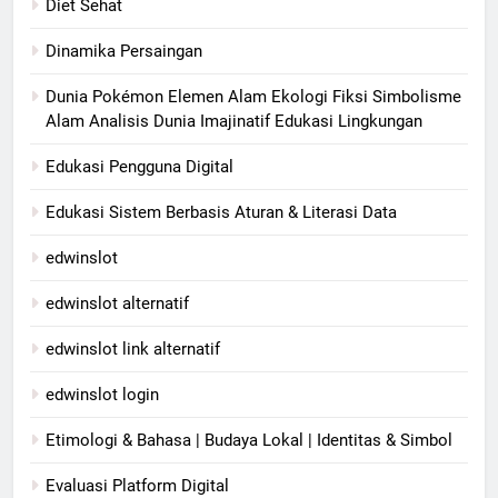
Diet Sehat
Dinamika Persaingan
Dunia Pokémon Elemen Alam Ekologi Fiksi Simbolisme
Alam Analisis Dunia Imajinatif Edukasi Lingkungan
Edukasi Pengguna Digital
Edukasi Sistem Berbasis Aturan & Literasi Data
edwinslot
edwinslot alternatif
edwinslot link alternatif
edwinslot login
Etimologi & Bahasa | Budaya Lokal | Identitas & Simbol
Evaluasi Platform Digital