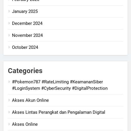
January 2025
December 2024
November 2024
October 2024
Categories
#Pokemon787 #RateLimiting #KeamananSiber
#LoginSystem #CyberSecurity #DigitalProtection
Akses Akun Online
Akses Lintas Perangkat dan Pengalaman Digital
Akses Online