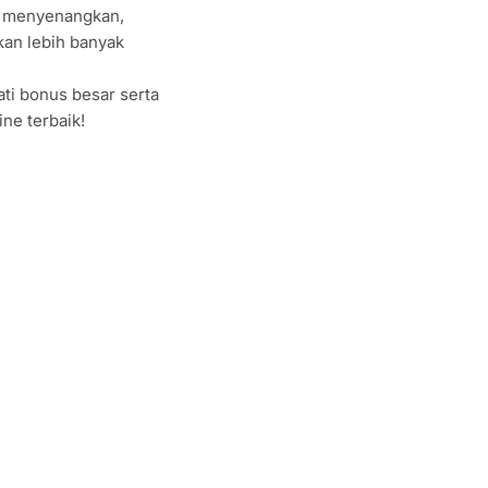
g menyenangkan,
kan lebih banyak
i bonus besar serta
ne terbaik!