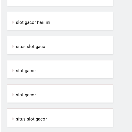
slot gacor hari ini
situs slot gacor
slot gacor
slot gacor
situs slot gacor