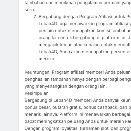
tambahan dan menikmati pengalaman bermain yang 
seru.
Bergabung dengan Program Afiliasi untuk 
Lebah4D juga menawarkan program afiliasi
pemain untuk mendapatkan komisi tambaha
orang lain untuk bergabung di platform ini. J
mengajak teman atau kenalan untuk mendaft
Lebah4D, Anda akan mendapatkan persentas
mereka.
Keuntungan: Program afiliasi memberi Anda pelua
penghasilan tambahan hanya dengan berbagi penga
yang menyenangkan dengan orang lain.
Kesimpulan
Bergabung di Lebah4D memberi Anda banyak keun
bonus besar, putaran gratis, bonus cashback, dan 
menarik lainnya. Platform ini menawarkan berbagai
dapat meningkatkan peluang Anda untuk meraih k
Dengan program loyalitas, turnamen slot, dan progr