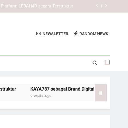
 Platform LEBAH4D secara Terstruktur
engan Pengelolaan Sistem Terorganisir
Penggunaan KAYA787 melalui Browser
NEWSLETTER
RANDOM NEWS
yang Bersih, Modern, dan Fungsional
uk Atlet Dan Penggemar Olahraga Tinju.
 Platform LEBAH4D secara Terstruktur
engan Pengelolaan Sistem Terorganisir
Penggunaan KAYA787 melalui Browser
KAYA787 sebagai Brand Digital dengan Pengelolaan Sistem 
2 Weeks Ago