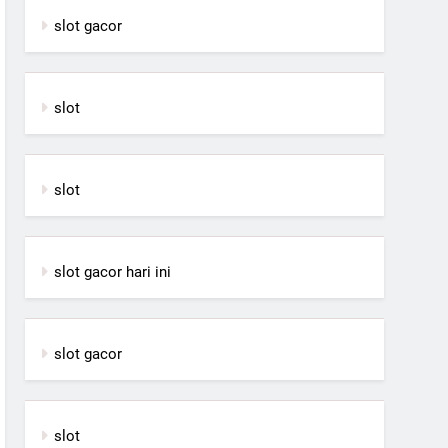
slot gacor
slot
slot
slot gacor hari ini
slot gacor
slot