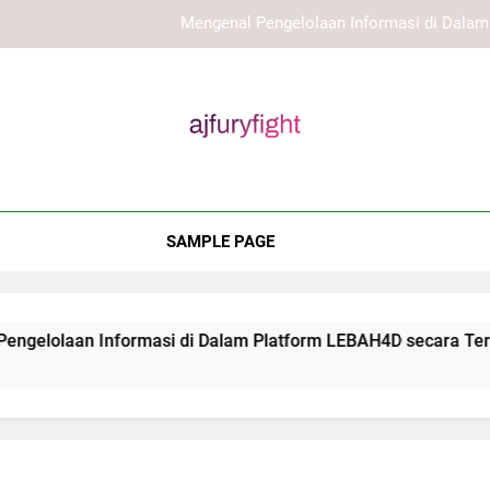
Mengenal Pengelolaan Informasi di Dalam
KAYA787 sebagai Brand Digital d
Panduan Mengoptimalkan 
Mengenal Tampilan EDWINSLOT 
Fury Fight
ah Dalam Pelatihan Dan Kompetisi Tinju Di AJ Fury Fight. Unt
Mengenal Pengelolaan Informasi di Dalam
SAMPLE PAGE
KAYA787 sebagai Brand Digital d
Panduan Mengoptimalkan 
nformasi di Dalam Platform LEBAH4D secara Terstruktur