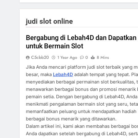
judi slot online
Bergabung di Lebah4D dan Dapatkan
untuk Bermain Slot
C5cbb20
1 Year Ago
0
8 Mins
Jika Anda mencari platform judi slot terbaik yang
besar, maka
Lebah4D
adalah tempat yang tepat. Pla
menyediakan berbagai permainan slot berkualitas, t
menawarkan berbagai bonus dan promosi menarik 
pemain setia. Dengan bergabung di Lebah4D, Anda 
menikmati pengalaman bermain slot yang seru, teta
memanfaatkan peluang untuk mendapatkan hadiah 
berbagai bonus menarik yang ditawarkan.
Dalam artikel ini, kami akan membahas berbagai bo
Anda dapatkan setelah bergabung di Lebah4D, sert