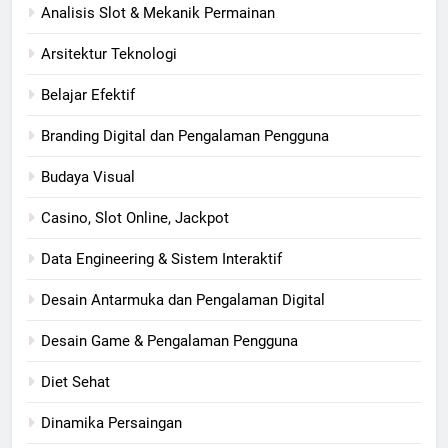
Analisis Slot & Mekanik Permainan
Arsitektur Teknologi
Belajar Efektif
Branding Digital dan Pengalaman Pengguna
Budaya Visual
Casino, Slot Online, Jackpot
Data Engineering & Sistem Interaktif
Desain Antarmuka dan Pengalaman Digital
Desain Game & Pengalaman Pengguna
Diet Sehat
Dinamika Persaingan