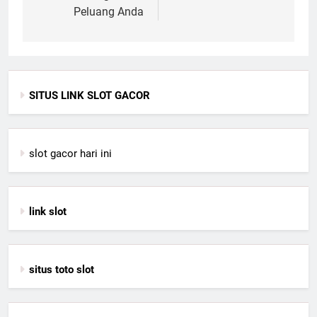
Peluang Anda
SITUS LINK SLOT GACOR
slot gacor hari ini
link slot
situs toto slot