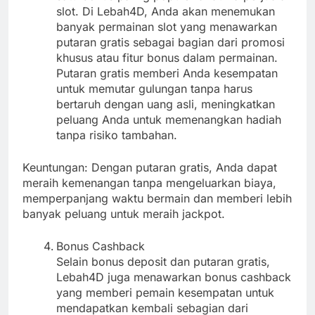
slot. Di Lebah4D, Anda akan menemukan
banyak permainan slot yang menawarkan
putaran gratis sebagai bagian dari promosi
khusus atau fitur bonus dalam permainan.
Putaran gratis memberi Anda kesempatan
untuk memutar gulungan tanpa harus
bertaruh dengan uang asli, meningkatkan
peluang Anda untuk memenangkan hadiah
tanpa risiko tambahan.
Keuntungan: Dengan putaran gratis, Anda dapat
meraih kemenangan tanpa mengeluarkan biaya,
memperpanjang waktu bermain dan memberi lebih
banyak peluang untuk meraih jackpot.
Bonus Cashback
Selain bonus deposit dan putaran gratis,
Lebah4D juga menawarkan bonus cashback
yang memberi pemain kesempatan untuk
mendapatkan kembali sebagian dari