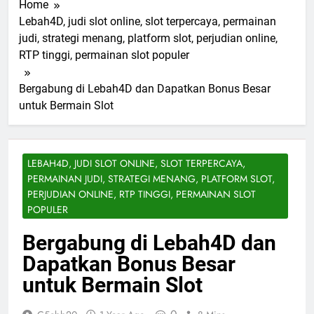
Home
Lebah4D, judi slot online, slot terpercaya, permainan
judi, strategi menang, platform slot, perjudian online,
RTP tinggi, permainan slot populer
Bergabung di Lebah4D dan Dapatkan Bonus Besar
untuk Bermain Slot
LEBAH4D, JUDI SLOT ONLINE, SLOT TERPERCAYA,
PERMAINAN JUDI, STRATEGI MENANG, PLATFORM SLOT,
PERJUDIAN ONLINE, RTP TINGGI, PERMAINAN SLOT
POPULER
Bergabung di Lebah4D dan
Dapatkan Bonus Besar
untuk Bermain Slot