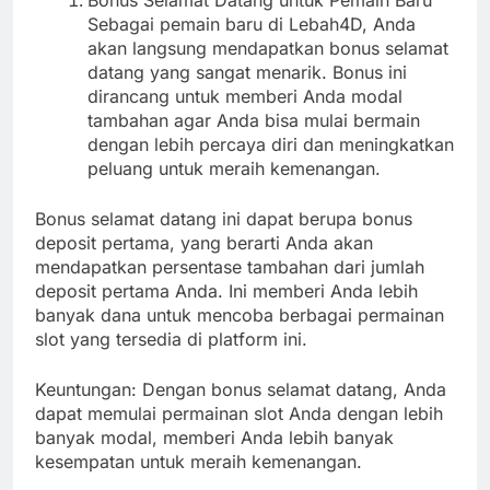
Sebagai pemain baru di Lebah4D, Anda
akan langsung mendapatkan bonus selamat
datang yang sangat menarik. Bonus ini
dirancang untuk memberi Anda modal
tambahan agar Anda bisa mulai bermain
dengan lebih percaya diri dan meningkatkan
peluang untuk meraih kemenangan.
Bonus selamat datang ini dapat berupa bonus
deposit pertama, yang berarti Anda akan
mendapatkan persentase tambahan dari jumlah
deposit pertama Anda. Ini memberi Anda lebih
banyak dana untuk mencoba berbagai permainan
slot yang tersedia di platform ini.
Keuntungan: Dengan bonus selamat datang, Anda
dapat memulai permainan slot Anda dengan lebih
banyak modal, memberi Anda lebih banyak
kesempatan untuk meraih kemenangan.