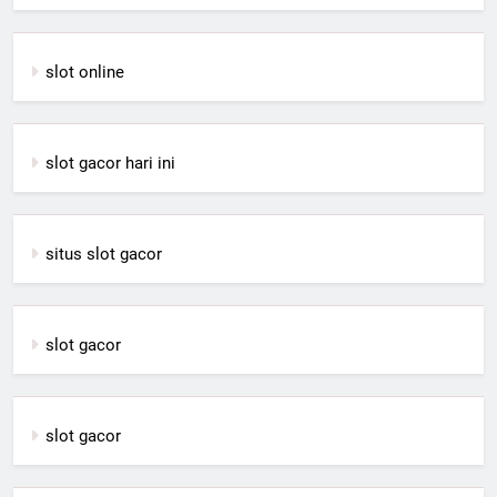
slot online
slot gacor hari ini
situs slot gacor
slot gacor
slot gacor