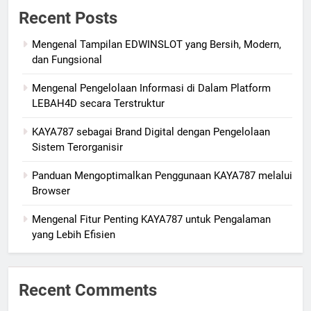
Recent Posts
Mengenal Tampilan EDWINSLOT yang Bersih, Modern,
dan Fungsional
Mengenal Pengelolaan Informasi di Dalam Platform
LEBAH4D secara Terstruktur
KAYA787 sebagai Brand Digital dengan Pengelolaan
Sistem Terorganisir
Panduan Mengoptimalkan Penggunaan KAYA787 melalui
Browser
Mengenal Fitur Penting KAYA787 untuk Pengalaman
yang Lebih Efisien
Recent Comments