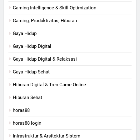
Gaming Intelligence & Skill Optimization
Gaming, Produktivitas, Hiburan
Gaya Hidup
Gaya Hidup Digital
Gaya Hidup Digital & Relaksasi
Gaya Hidup Sehat
Hiburan Digital & Tren Game Online
Hiburan Sehat
horas88
horas88 login
Infrastruktur & Arsitektur Sistem