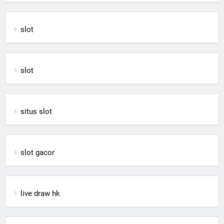
slot
slot
situs slot
slot gacor
live draw hk