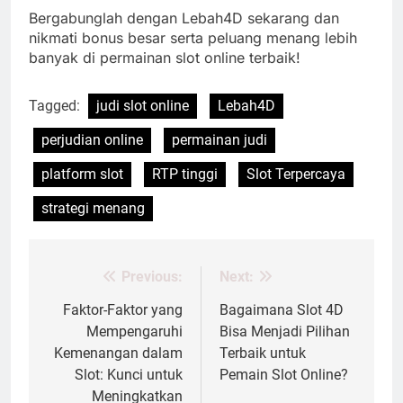
Bergabunglah dengan Lebah4D sekarang dan
nikmati bonus besar serta peluang menang lebih
banyak di permainan slot online terbaik!
Tagged:
judi slot online
Lebah4D
perjudian online
permainan judi
platform slot
RTP tinggi
Slot Terpercaya
strategi menang
Previous:
Next:
Post
navigation
Faktor-Faktor yang
Bagaimana Slot 4D
Mempengaruhi
Bisa Menjadi Pilihan
Kemenangan dalam
Terbaik untuk
Slot: Kunci untuk
Pemain Slot Online?
Meningkatkan