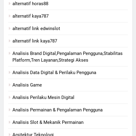
alternatif horas88
alternatif kaya787
alternatif link edwinslot
alternatif link kaya787
Analisis Brand Digital,Pengalaman Pengguna,Stabilitas
Platform,Tren Layanan,Strategi Akses
Analisis Data Digital & Perilaku Pengguna
Analisis Game
Analisis Perilaku Mesin Digital
Analisis Permainan & Pengalaman Pengguna
Analisis Slot & Mekanik Permainan
Arsitektur Teknologi