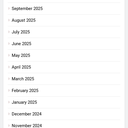
September 2025
August 2025
July 2025
June 2025
May 2025
April 2025
March 2025
February 2025
January 2025
December 2024
November 2024