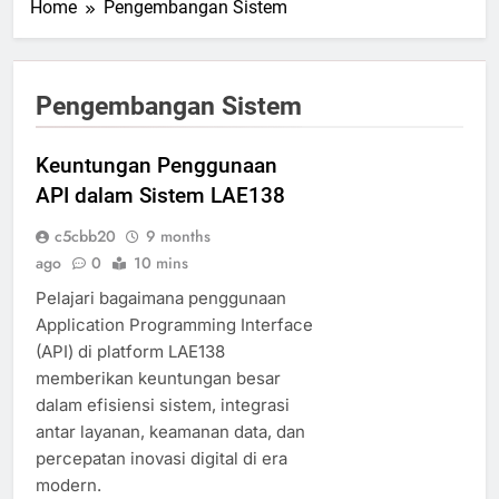
Home
Pengembangan Sistem
Pengembangan Sistem
Keuntungan Penggunaan
API dalam Sistem LAE138
c5cbb20
9 months
ago
0
10 mins
Pelajari bagaimana penggunaan
Application Programming Interface
(API) di platform LAE138
memberikan keuntungan besar
dalam efisiensi sistem, integrasi
antar layanan, keamanan data, dan
percepatan inovasi digital di era
modern.