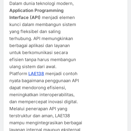
Dalam dunia teknologi modern,
Application Programming
Interface (API)
menjadi elemen
kunci dalam membangun sistem
yang fleksibel dan saling
terhubung. API memungkinkan
berbagai aplikasi dan layanan
untuk berkomunikasi secara
efisien tanpa harus membangun
ulang sistem dari awal.
Platform
LAE138
menjadi contoh
nyata bagaimana penggunaan API
dapat mendorong efisiensi,
meningkatkan interoperabilitas,
dan mempercepat inovasi digital.
Melalui penerapan API yang
terstruktur dan aman, LAE138
mampu mengintegrasikan berbagai
layanan internal maupun eksternal