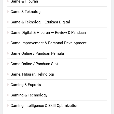
Game & Hiburan
Game & Teknologi
Game & Teknologi | Edukasi Digital
Game Digital & Hiburan — Review & Panduan
Game Improvement & Personal Development
Game Online / Panduan Pemula
Game Online / Panduan Slot
Game, Hiburan, Teknologi
Gaming & Esports
Gaming & Technology
Gaming Intelligence & Skill Optimization