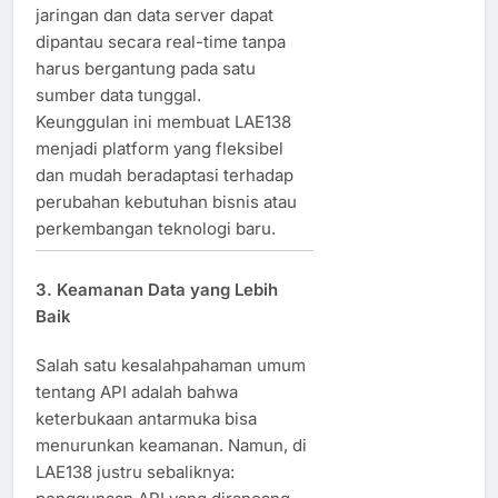
jaringan dan data server dapat
dipantau secara real-time tanpa
harus bergantung pada satu
sumber data tunggal.
Keunggulan ini membuat LAE138
menjadi platform yang fleksibel
dan mudah beradaptasi terhadap
perubahan kebutuhan bisnis atau
perkembangan teknologi baru.
3.
Keamanan Data yang Lebih
Baik
Salah satu kesalahpahaman umum
tentang API adalah bahwa
keterbukaan antarmuka bisa
menurunkan keamanan. Namun, di
LAE138 justru sebaliknya: