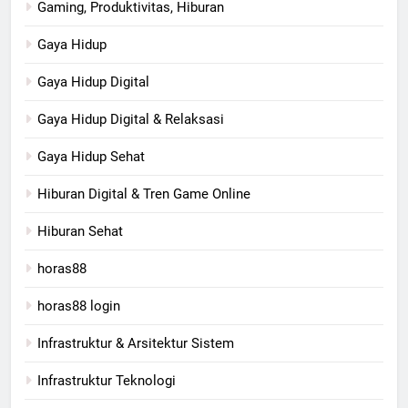
Gaming, Produktivitas, Hiburan
Gaya Hidup
Gaya Hidup Digital
Gaya Hidup Digital & Relaksasi
Gaya Hidup Sehat
Hiburan Digital & Tren Game Online
Hiburan Sehat
horas88
horas88 login
Infrastruktur & Arsitektur Sistem
Infrastruktur Teknologi