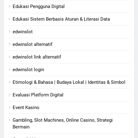
Edukasi Pengguna Digital
Edukasi Sistem Berbasis Aturan & Literasi Data
edwinslot
edwinslot alternatif
edwinslot link alternatif
edwinslot login
Etimologi & Bahasa | Budaya Lokal | Identitas & Simbol
Evaluasi Platform Digital
Event Kasino
Gambling, Slot Machines, Online Casino, Strategi
Bermain