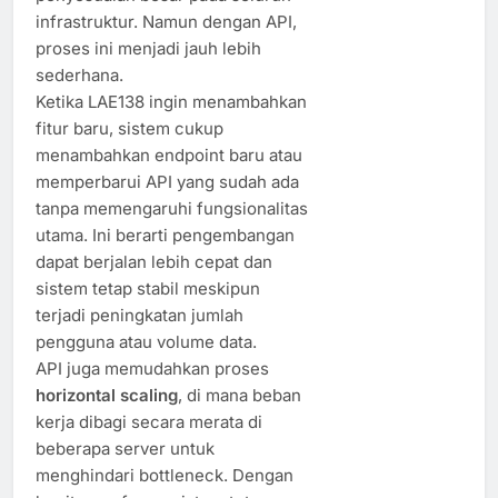
infrastruktur. Namun dengan API,
proses ini menjadi jauh lebih
sederhana.
Ketika LAE138 ingin menambahkan
fitur baru, sistem cukup
menambahkan endpoint baru atau
memperbarui API yang sudah ada
tanpa memengaruhi fungsionalitas
utama. Ini berarti pengembangan
dapat berjalan lebih cepat dan
sistem tetap stabil meskipun
terjadi peningkatan jumlah
pengguna atau volume data.
API juga memudahkan proses
horizontal scaling
, di mana beban
kerja dibagi secara merata di
beberapa server untuk
menghindari bottleneck. Dengan