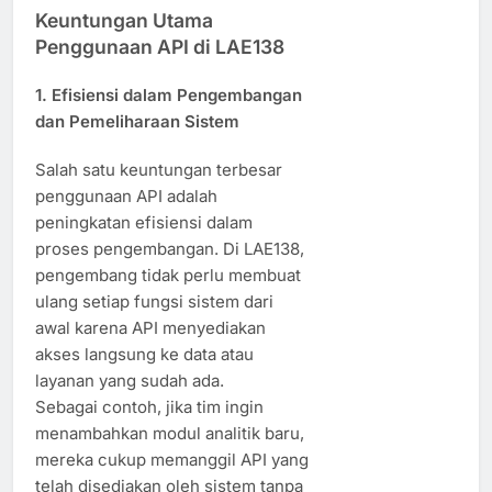
Keuntungan Utama
Penggunaan API di LAE138
1.
Efisiensi dalam Pengembangan
dan Pemeliharaan Sistem
Salah satu keuntungan terbesar
penggunaan API adalah
peningkatan efisiensi dalam
proses pengembangan. Di LAE138,
pengembang tidak perlu membuat
ulang setiap fungsi sistem dari
awal karena API menyediakan
akses langsung ke data atau
layanan yang sudah ada.
Sebagai contoh, jika tim ingin
menambahkan modul analitik baru,
mereka cukup memanggil API yang
telah disediakan oleh sistem tanpa