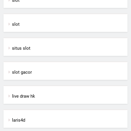
slot
slot
situs slot
slot gacor
live draw hk
laris4d