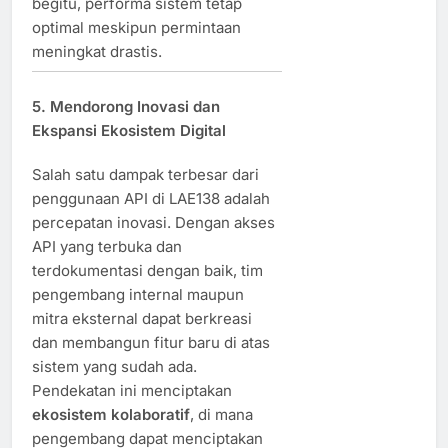
begitu, performa sistem tetap
optimal meskipun permintaan
meningkat drastis.
5.
Mendorong Inovasi dan
Ekspansi Ekosistem Digital
Salah satu dampak terbesar dari
penggunaan API di LAE138 adalah
percepatan inovasi. Dengan akses
API yang terbuka dan
terdokumentasi dengan baik, tim
pengembang internal maupun
mitra eksternal dapat berkreasi
dan membangun fitur baru di atas
sistem yang sudah ada.
Pendekatan ini menciptakan
ekosistem kolaboratif
, di mana
pengembang dapat menciptakan