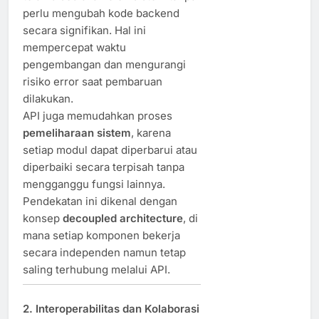
perlu mengubah kode backend
secara signifikan. Hal ini
mempercepat waktu
pengembangan dan mengurangi
risiko error saat pembaruan
dilakukan.
API juga memudahkan proses
pemeliharaan sistem
, karena
setiap modul dapat diperbarui atau
diperbaiki secara terpisah tanpa
mengganggu fungsi lainnya.
Pendekatan ini dikenal dengan
konsep
decoupled architecture
, di
mana setiap komponen bekerja
secara independen namun tetap
saling terhubung melalui API.
2.
Interoperabilitas dan Kolaborasi