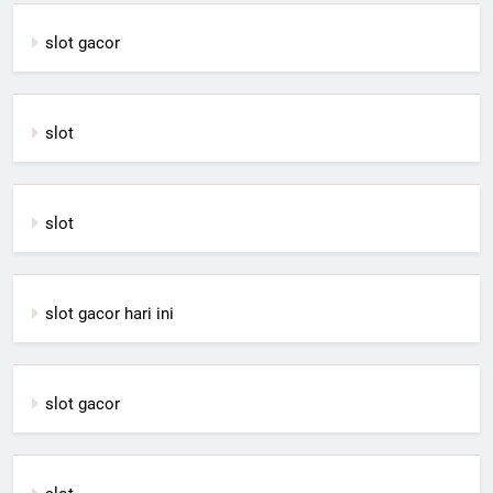
slot gacor
slot
slot
slot gacor hari ini
slot gacor