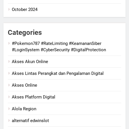
October 2024
Categories
#Pokemon787 #RateLimiting #KeamananSiber
#LoginSystem #CyberSecurity #DigitalProtection
Akses Akun Online
Akses Lintas Perangkat dan Pengalaman Digital
Akses Online
Akses Platform Digital
Alola Region
alternatif edwinslot