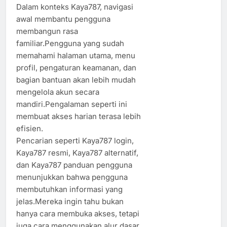
Dalam konteks Kaya787, navigasi
awal membantu pengguna
membangun rasa
familiar.Pengguna yang sudah
memahami halaman utama, menu
profil, pengaturan keamanan, dan
bagian bantuan akan lebih mudah
mengelola akun secara
mandiri.Pengalaman seperti ini
membuat akses harian terasa lebih
efisien.
Pencarian seperti Kaya787 login,
Kaya787 resmi, Kaya787 alternatif,
dan Kaya787 panduan pengguna
menunjukkan bahwa pengguna
membutuhkan informasi yang
jelas.Mereka ingin tahu bukan
hanya cara membuka akses, tetapi
juga cara menggunakan alur dasar