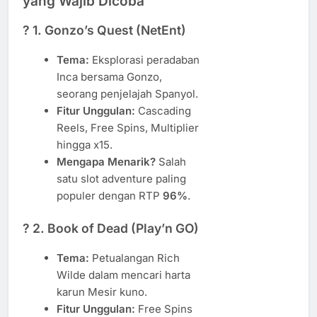
yang Wajib Dicoba
?
1. Gonzo’s Quest (NetEnt)
Tema:
Eksplorasi peradaban
Inca bersama Gonzo,
seorang penjelajah Spanyol.
Fitur Unggulan:
Cascading
Reels, Free Spins, Multiplier
hingga x15.
Mengapa Menarik?
Salah
satu slot adventure paling
populer dengan RTP
96%
.
?
2. Book of Dead (Play’n GO)
Tema:
Petualangan Rich
Wilde dalam mencari harta
karun Mesir kuno.
Fitur Unggulan:
Free Spins