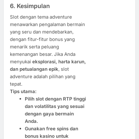
6. Kesimpulan
Slot dengan tema adventure
menawarkan pengalaman bermain
yang seru dan mendebarkan,
dengan fitur-fitur bonus yang
menarik serta peluang
kemenangan besar. Jika Anda
menyukai
eksplorasi, harta karun,
dan petualangan epik
, slot
adventure adalah pilihan yang
tepat.
Tips utama:
Pilih slot dengan RTP tinggi
dan volatilitas yang sesuai
dengan gaya bermain
Anda.
Gunakan free spins dan
bonus kasino untuk