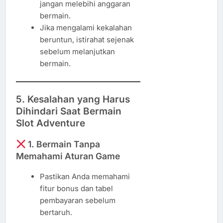
jangan melebihi anggaran
bermain.
Jika mengalami kekalahan
beruntun, istirahat sejenak
sebelum melanjutkan
bermain.
5. Kesalahan yang Harus
Dihindari Saat Bermain
Slot Adventure
1. Bermain Tanpa
Memahami Aturan Game
Pastikan Anda memahami
fitur bonus dan tabel
pembayaran sebelum
bertaruh.