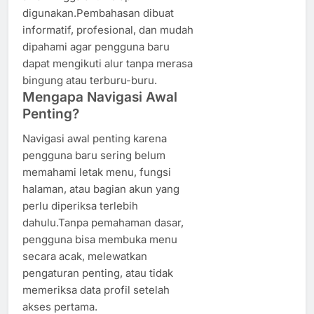
digunakan.Pembahasan dibuat
informatif, profesional, dan mudah
dipahami agar pengguna baru
dapat mengikuti alur tanpa merasa
bingung atau terburu-buru.
Mengapa Navigasi Awal
Penting?
Navigasi awal penting karena
pengguna baru sering belum
memahami letak menu, fungsi
halaman, atau bagian akun yang
perlu diperiksa terlebih
dahulu.Tanpa pemahaman dasar,
pengguna bisa membuka menu
secara acak, melewatkan
pengaturan penting, atau tidak
memeriksa data profil setelah
akses pertama.