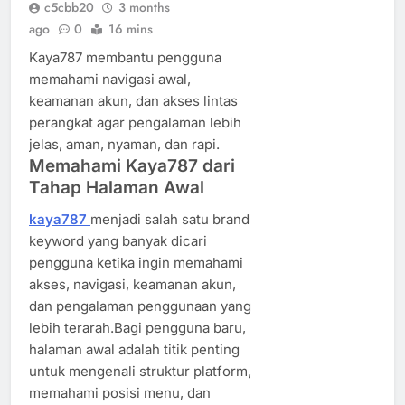
c5cbb20
3 months
ago
0
16 mins
Kaya787 membantu pengguna
memahami navigasi awal,
keamanan akun, dan akses lintas
perangkat agar pengalaman lebih
jelas, aman, nyaman, dan rapi.
Memahami Kaya787 dari
Tahap Halaman Awal
kaya787
menjadi salah satu brand
keyword yang banyak dicari
pengguna ketika ingin memahami
akses, navigasi, keamanan akun,
dan pengalaman penggunaan yang
lebih terarah.Bagi pengguna baru,
halaman awal adalah titik penting
untuk mengenali struktur platform,
memahami posisi menu, dan