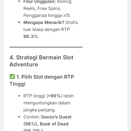
Fitur Unggulan:
Rolling
Reels, Free Spins,
Pengganda hingga x15.
Mengapa Menarik?
Grafis
luar biasa dengan RTP
96.3%
.
4. Strategi Bermain Slot
Adventure
1. Pilih Slot dengan RTP
Tinggi
RTP tinggi (
>96%
) lebih
menguntungkan dalam
jangka panjang.
Contoh:
Gonzo’s Quest
(96%), Book of Dead
(96.21%)
.