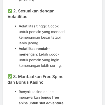
2. Sesuaikan dengan
Volatilitas
Volatilitas tinggi:
Cocok
untuk pemain yang mencari
kemenangan besar tetapi
lebih jarang.
Volatilitas rendah-
menengah:
Lebih cocok
untuk pemain yang ingin
kemenangan lebih sering.
3. Manfaatkan Free Spins
dan Bonus Kasino
Banyak kasino online
menawarkan
bonus free
spins untuk slot adventure