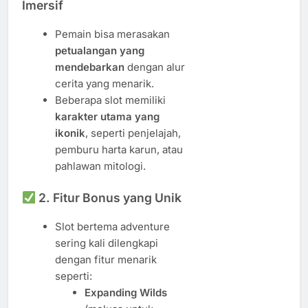
Imersif
Pemain bisa merasakan
petualangan yang
mendebarkan
dengan alur
cerita yang menarik.
Beberapa slot memiliki
karakter utama yang
ikonik
, seperti penjelajah,
pemburu harta karun, atau
pahlawan mitologi.
2. Fitur Bonus yang Unik
Slot bertema adventure
sering kali dilengkapi
dengan fitur menarik
seperti:
Expanding Wilds