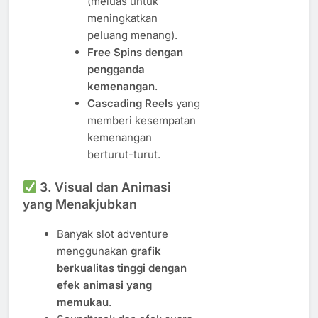
(meluas untuk
meningkatkan
peluang menang).
Free Spins dengan
pengganda
kemenangan
.
Cascading Reels
yang
memberi kesempatan
kemenangan
berturut-turut.
3. Visual dan Animasi
yang Menakjubkan
Banyak slot adventure
menggunakan
grafik
berkualitas tinggi dengan
efek animasi yang
memukau
.