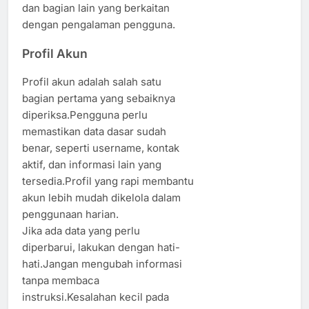
dan bagian lain yang berkaitan
dengan pengalaman pengguna.
Profil Akun
Profil akun adalah salah satu
bagian pertama yang sebaiknya
diperiksa.Pengguna perlu
memastikan data dasar sudah
benar, seperti username, kontak
aktif, dan informasi lain yang
tersedia.Profil yang rapi membantu
akun lebih mudah dikelola dalam
penggunaan harian.
Jika ada data yang perlu
diperbarui, lakukan dengan hati-
hati.Jangan mengubah informasi
tanpa membaca
instruksi.Kesalahan kecil pada