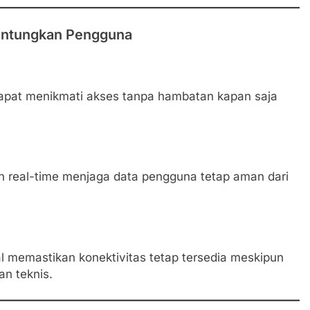
guntungkan Pengguna
apat menikmati akses tanpa hambatan kapan saja
n real-time menjaga data pengguna tetap aman dari
al memastikan konektivitas tetap tersedia meskipun
an teknis.