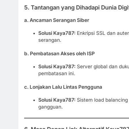
5. Tantangan yang Dihadapi Dunia Digi
a. Ancaman Serangan Siber
Solusi Kaya787:
Enkripsi SSL dan auten
serangan.
b. Pembatasan Akses oleh ISP
Solusi Kaya787:
Server global dan du
pembatasan ini.
c. Lonjakan Lalu Lintas Pengguna
Solusi Kaya787:
Sistem load balancing 
gangguan.