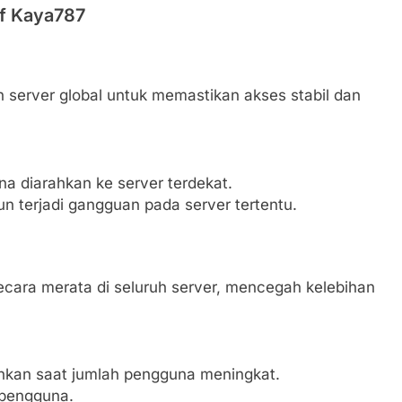
if Kaya787
server global untuk memastikan akses stabil dan
a diarahkan ke server terdekat.
un terjadi gangguan pada server tertentu.
secara merata di seluruh server, mencegah kelebihan
bahkan saat jumlah pengguna meningkat.
 pengguna.