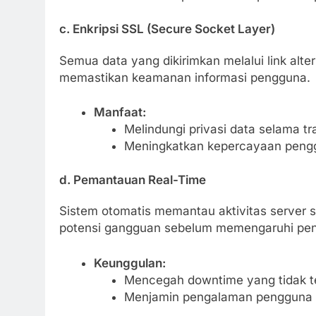
c. Enkripsi SSL (Secure Socket Layer)
Semua data yang dikirimkan melalui link alter
memastikan keamanan informasi pengguna.
Manfaat:
Melindungi privasi data selama tr
Meningkatkan kepercayaan pengg
d. Pemantauan Real-Time
Sistem otomatis memantau aktivitas server
potensi gangguan sebelum memengaruhi pe
Keunggulan:
Mencegah downtime yang tidak t
Menjamin pengalaman pengguna t