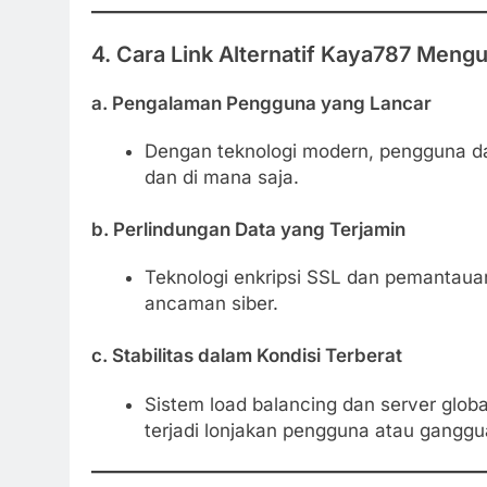
4. Cara Link Alternatif Kaya787 Men
a. Pengalaman Pengguna yang Lancar
Dengan teknologi modern, pengguna d
dan di mana saja.
b. Perlindungan Data yang Terjamin
Teknologi enkripsi SSL dan pemantaua
ancaman siber.
c. Stabilitas dalam Kondisi Terberat
Sistem load balancing dan server glob
terjadi lonjakan pengguna atau ganggu