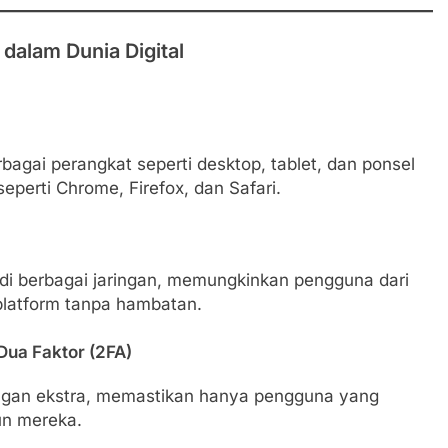
 dalam Dunia Digital
agai perangkat seperti desktop, tablet, dan ponsel
seperti Chrome, Firefox, dan Safari.
a di berbagai jaringan, memungkinkan pengguna dari
platform tanpa hambatan.
ua Faktor (2FA)
ungan ekstra, memastikan hanya pengguna yang
n mereka.