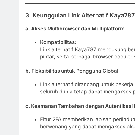
3. Keunggulan Link Alternatif Kaya787
a. Akses Multibrowser dan Multiplatform
Kompatibilitas:
Link alternatif Kaya787 mendukung berb
pintar, serta berbagai browser populer 
b. Fleksibilitas untuk Pengguna Global
Link alternatif dirancang untuk bekerj
seluruh dunia tetap dapat mengakses 
c. Keamanan Tambahan dengan Autentikasi D
Fitur 2FA memberikan lapisan perlind
berwenang yang dapat mengakses aku