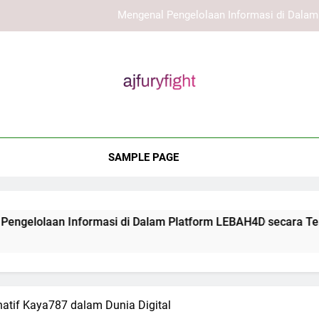
Mengenal Pengelolaan Informasi di Dalam
KAYA787 sebagai Brand Digital d
Panduan Mengoptimalkan 
Mengenal Tampilan EDWINSLOT 
Fury Fight
ah Dalam Pelatihan Dan Kompetisi Tinju Di AJ Fury Fight. Unt
Mengenal Pengelolaan Informasi di Dalam
SAMPLE PAGE
KAYA787 sebagai Brand Digital d
Panduan Mengoptimalkan 
Informasi di Dalam Platform LEBAH4D secara Terstruktur
natif Kaya787 dalam Dunia Digital