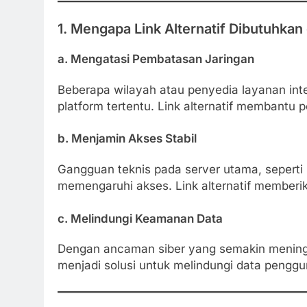
1. Mengapa Link Alternatif Dibutuhkan 
a. Mengatasi Pembatasan Jaringan
Beberapa wilayah atau penyedia layanan in
platform tertentu. Link alternatif membantu
b. Menjamin Akses Stabil
Gangguan teknis pada server utama, seperti
memengaruhi akses. Link alternatif memberik
c. Melindungi Keamanan Data
Dengan ancaman siber yang semakin meningkat,
menjadi solusi untuk melindungi data penggu