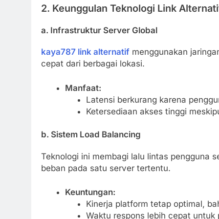
2. Keunggulan Teknologi Link Alternat
a. Infrastruktur Server Global
kaya787 link alternatif
menggunakan jaringan 
cepat dari berbagai lokasi.
Manfaat:
Latensi berkurang karena penggun
Ketersediaan akses tinggi meskip
b. Sistem Load Balancing
Teknologi ini membagi lalu lintas pengguna 
beban pada satu server tertentu.
Keuntungan:
Kinerja platform tetap optimal, 
Waktu respons lebih cepat untuk