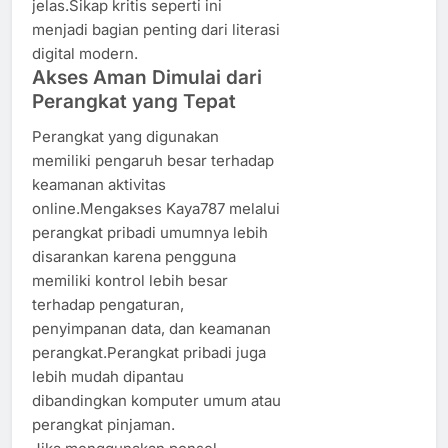
jelas.Sikap kritis seperti ini
menjadi bagian penting dari literasi
digital modern.
Akses Aman Dimulai dari
Perangkat yang Tepat
Perangkat yang digunakan
memiliki pengaruh besar terhadap
keamanan aktivitas
online.Mengakses Kaya787 melalui
perangkat pribadi umumnya lebih
disarankan karena pengguna
memiliki kontrol lebih besar
terhadap pengaturan,
penyimpanan data, dan keamanan
perangkat.Perangkat pribadi juga
lebih mudah dipantau
dibandingkan komputer umum atau
perangkat pinjaman.