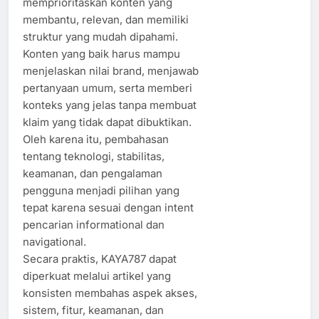
memprioritaskan konten yang
membantu, relevan, dan memiliki
struktur yang mudah dipahami.
Konten yang baik harus mampu
menjelaskan nilai brand, menjawab
pertanyaan umum, serta memberi
konteks yang jelas tanpa membuat
klaim yang tidak dapat dibuktikan.
Oleh karena itu, pembahasan
tentang teknologi, stabilitas,
keamanan, dan pengalaman
pengguna menjadi pilihan yang
tepat karena sesuai dengan intent
pencarian informational dan
navigational.
Secara praktis, KAYA787 dapat
diperkuat melalui artikel yang
konsisten membahas aspek akses,
sistem, fitur, keamanan, dan