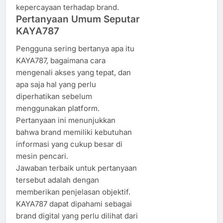
kepercayaan terhadap brand.
Pertanyaan Umum Seputar
KAYA787
Pengguna sering bertanya apa itu
KAYA787, bagaimana cara
mengenali akses yang tepat, dan
apa saja hal yang perlu
diperhatikan sebelum
menggunakan platform.
Pertanyaan ini menunjukkan
bahwa brand memiliki kebutuhan
informasi yang cukup besar di
mesin pencari.
Jawaban terbaik untuk pertanyaan
tersebut adalah dengan
memberikan penjelasan objektif.
KAYA787 dapat dipahami sebagai
brand digital yang perlu dilihat dari