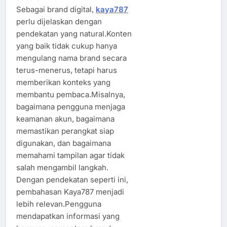
Sebagai brand digital,
kaya787
perlu dijelaskan dengan
pendekatan yang natural.Konten
yang baik tidak cukup hanya
mengulang nama brand secara
terus-menerus, tetapi harus
memberikan konteks yang
membantu pembaca.Misalnya,
bagaimana pengguna menjaga
keamanan akun, bagaimana
memastikan perangkat siap
digunakan, dan bagaimana
memahami tampilan agar tidak
salah mengambil langkah.
Dengan pendekatan seperti ini,
pembahasan Kaya787 menjadi
lebih relevan.Pengguna
mendapatkan informasi yang