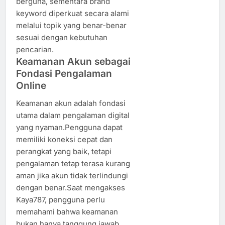
berguna, sementara brand
keyword diperkuat secara alami
melalui topik yang benar-benar
sesuai dengan kebutuhan
pencarian.
Keamanan Akun sebagai
Fondasi Pengalaman
Online
Keamanan akun adalah fondasi
utama dalam pengalaman digital
yang nyaman.Pengguna dapat
memiliki koneksi cepat dan
perangkat yang baik, tetapi
pengalaman tetap terasa kurang
aman jika akun tidak terlindungi
dengan benar.Saat mengakses
Kaya787, pengguna perlu
memahami bahwa keamanan
bukan hanya tanggung jawab