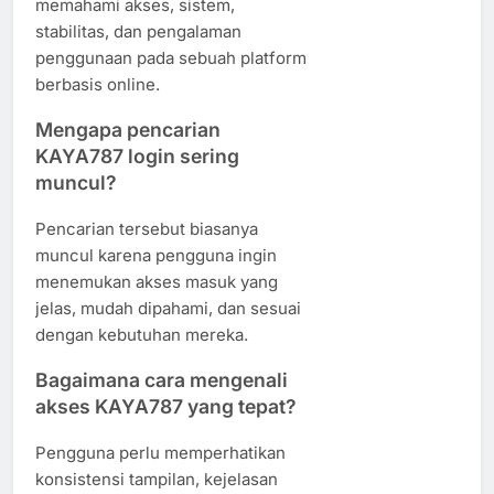
memahami akses, sistem,
stabilitas, dan pengalaman
penggunaan pada sebuah platform
berbasis online.
Mengapa pencarian
KAYA787 login sering
muncul?
Pencarian tersebut biasanya
muncul karena pengguna ingin
menemukan akses masuk yang
jelas, mudah dipahami, dan sesuai
dengan kebutuhan mereka.
Bagaimana cara mengenali
akses KAYA787 yang tepat?
Pengguna perlu memperhatikan
konsistensi tampilan, kejelasan