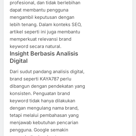
profesional, dan tidak berlebihan
dapat membantu pengguna
mengambil keputusan dengan
lebih tenang. Dalam konteks SEO,
artikel seperti ini juga membantu
memperkuat relevansi brand
keyword secara natural.
Insight Berbasis Analisis
Digital
Dari sudut pandang analisis digital,
brand seperti KAYA787 perlu
dibangun dengan pendekatan yang
konsisten. Penguatan brand
keyword tidak hanya dilakukan
dengan mengulang nama brand,
tetapi melalui pembahasan yang
menjawab kebutuhan pencarian
pengguna. Google semakin