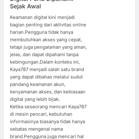
Sejak Awal
Keamanan digital kini menjadi
bagian penting dari aktivitas online
harian.Pengguna tidak hanya
membutuhkan akses yang cepat,
tetapi juga pengalaman yang aman,
jelas, dan dapat dipahami tanpa
kebingungan.Dalam konteks ini,
Kaya787 menjadi salah satu brand
yang dapat dibahas melalui sudut
pandang keamanan akun,
kenyamanan akses, dan kebiasaan
digital yang lebih bijak.
Ketika seseorang mencari Kaya787
di mesin pencari, kebutuhan
informasinya biasanya tidak hanya
sebatas mengenal nama
brand.Pengguna juga mencari hal