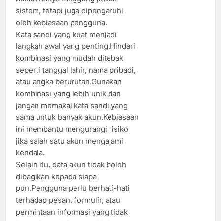
sistem, tetapi juga dipengaruhi
oleh kebiasaan pengguna.
Kata sandi yang kuat menjadi
langkah awal yang penting.Hindari
kombinasi yang mudah ditebak
seperti tanggal lahir, nama pribadi,
atau angka berurutan.Gunakan
kombinasi yang lebih unik dan
jangan memakai kata sandi yang
sama untuk banyak akun.Kebiasaan
ini membantu mengurangi risiko
jika salah satu akun mengalami
kendala.
Selain itu, data akun tidak boleh
dibagikan kepada siapa
pun.Pengguna perlu berhati-hati
terhadap pesan, formulir, atau
permintaan informasi yang tidak