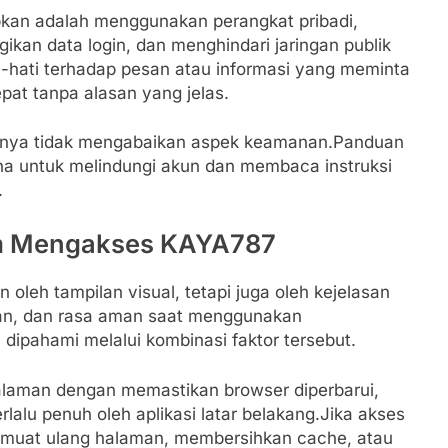
pkan adalah menggunakan perangkat pribadi,
kan data login, dan menghindari jaringan publik
i-hati terhadap pesan atau informasi yang meminta
epat tanpa alasan yang jelas.
snya tidak mengabaikan aspek keamanan.Panduan
na untuk melindungi akun dan membaca instruksi
.
m Mengakses KAYA787
oleh tampilan visual, tetapi juga oleh kejelasan
aman, dan rasa aman saat menggunakan
 dipahami melalui kombinasi faktor tersebut.
laman dengan memastikan browser diperbarui,
erlalu penuh oleh aplikasi latar belakang.Jika akses
memuat ulang halaman, membersihkan cache, atau