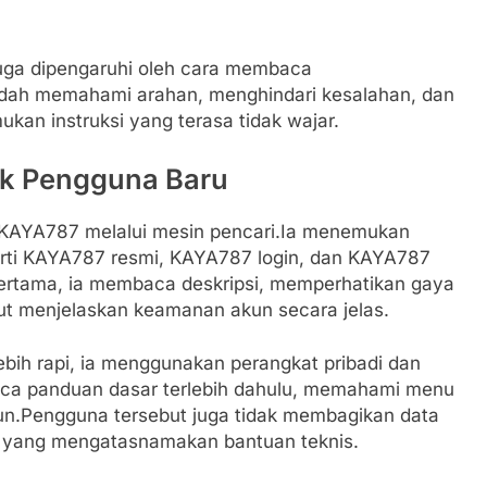
juga dipengaruhi oleh cara membaca
mudah memahami arahan, menghindari kesalahan, dan
kan instruksi yang terasa tidak wajar.
uk Pengguna Baru
KAYA787 melalui mesin pencari.Ia menemukan
perti KAYA787 resmi, KAYA787 login, dan KAYA787
l pertama, ia membaca deskripsi, memperhatikan gaya
but menjelaskan keamanan akun secara jelas.
ebih rapi, ia menggunakan perangkat pribadi dan
baca panduan dasar terlebih dahulu, memahami menu
un.Pengguna tersebut juga tidak membagikan data
n yang mengatasnamakan bantuan teknis.