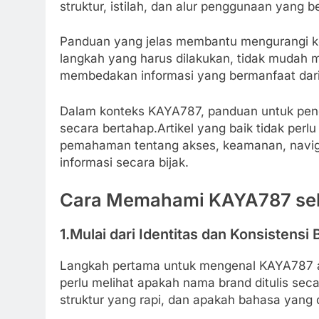
struktur, istilah, dan alur penggunaan yang b
Panduan yang jelas membantu mengurangi k
langkah yang harus dilakukan, tidak mudah 
membedakan informasi yang bermanfaat dari
Dalam konteks KAYA787, panduan untuk pen
secara bertahap.Artikel yang baik tidak per
pemahaman tentang akses, keamanan, navig
informasi secara bijak.
Cara Memahami KAYA787 seba
1.Mulai dari Identitas dan Konsistensi
Langkah pertama untuk mengenal KAYA787 a
perlu melihat apakah nama brand ditulis seca
struktur yang rapi, dan apakah bahasa yang 