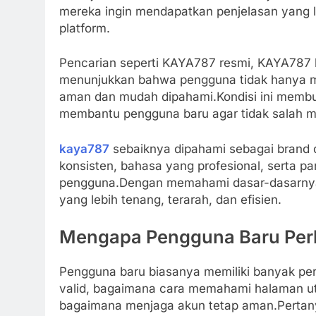
mereka ingin mendapatkan penjelasan yang le
platform.
Pencarian seperti KAYA787 resmi, KAYA787 
menunjukkan bahwa pengguna tidak hanya m
aman dan mudah dipahami.Kondisi ini membua
membantu pengguna baru agar tidak salah m
kaya787
sebaiknya dipahami sebagai brand di
konsisten, bahasa yang profesional, sert
pengguna.Dengan memahami dasar-dasarny
yang lebih tenang, terarah, dan efisien.
Mengapa Pengguna Baru Perl
Pengguna baru biasanya memiliki banyak pe
valid, bagaimana cara memahami halaman uta
bagaimana menjaga akun tetap aman.Pertanyaa