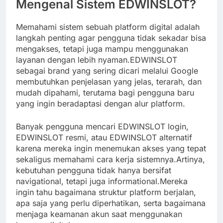
Mengenal Sistem EDWINSLOT?
Memahami sistem sebuah platform digital adalah
langkah penting agar pengguna tidak sekadar bisa
mengakses, tetapi juga mampu menggunakan
layanan dengan lebih nyaman.EDWINSLOT
sebagai brand yang sering dicari melalui Google
membutuhkan penjelasan yang jelas, terarah, dan
mudah dipahami, terutama bagi pengguna baru
yang ingin beradaptasi dengan alur platform.
Banyak pengguna mencari EDWINSLOT login,
EDWINSLOT resmi, atau EDWINSLOT alternatif
karena mereka ingin menemukan akses yang tepat
sekaligus memahami cara kerja sistemnya.Artinya,
kebutuhan pengguna tidak hanya bersifat
navigational, tetapi juga informational.Mereka
ingin tahu bagaimana struktur platform berjalan,
apa saja yang perlu diperhatikan, serta bagaimana
menjaga keamanan akun saat menggunakan