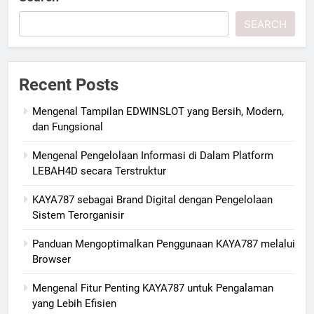
SEARCH
Recent Posts
Mengenal Tampilan EDWINSLOT yang Bersih, Modern,
dan Fungsional
Mengenal Pengelolaan Informasi di Dalam Platform
LEBAH4D secara Terstruktur
KAYA787 sebagai Brand Digital dengan Pengelolaan
Sistem Terorganisir
Panduan Mengoptimalkan Penggunaan KAYA787 melalui
Browser
Mengenal Fitur Penting KAYA787 untuk Pengalaman
yang Lebih Efisien