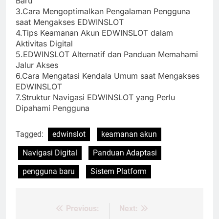
Baru
3.Cara Mengoptimalkan Pengalaman Pengguna
saat Mengakses EDWINSLOT
4.Tips Keamanan Akun EDWINSLOT dalam
Aktivitas Digital
5.EDWINSLOT Alternatif dan Panduan Memahami
Jalur Akses
6.Cara Mengatasi Kendala Umum saat Mengakses
EDWINSLOT
7.Struktur Navigasi EDWINSLOT yang Perlu
Dipahami Pengguna
Tagged:
edwinslot
keamanan akun
Navigasi Digital
Panduan Adaptasi
pengguna baru
Sistem Platform
Previous:
Next:
Post