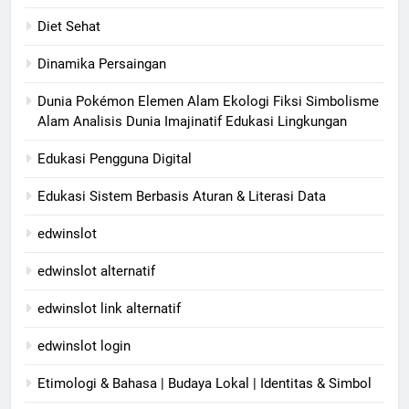
Diet Sehat
Dinamika Persaingan
Dunia Pokémon Elemen Alam Ekologi Fiksi Simbolisme
Alam Analisis Dunia Imajinatif Edukasi Lingkungan
Edukasi Pengguna Digital
Edukasi Sistem Berbasis Aturan & Literasi Data
edwinslot
edwinslot alternatif
edwinslot link alternatif
edwinslot login
Etimologi & Bahasa | Budaya Lokal | Identitas & Simbol