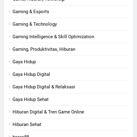
Gaming & Esports
Gaming & Technology
Gaming Intelligence & Skill Optimization
Gaming, Produktivitas, Hiburan
Gaya Hidup
Gaya Hidup Digital
Gaya Hidup Digital & Relaksasi
Gaya Hidup Sehat
Hiburan Digital & Tren Game Online
Hiburan Sehat