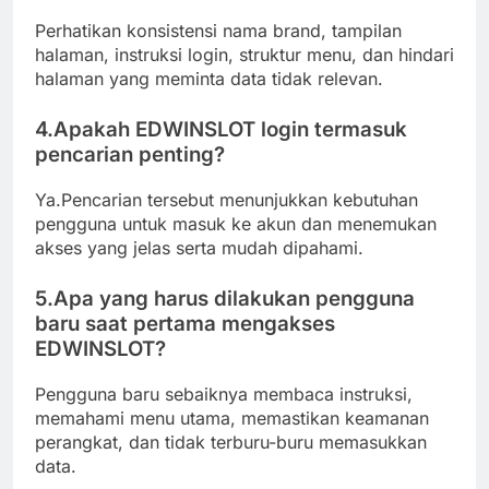
Perhatikan konsistensi nama brand, tampilan
halaman, instruksi login, struktur menu, dan hindari
halaman yang meminta data tidak relevan.
4.Apakah EDWINSLOT login termasuk
pencarian penting?
Ya.Pencarian tersebut menunjukkan kebutuhan
pengguna untuk masuk ke akun dan menemukan
akses yang jelas serta mudah dipahami.
5.Apa yang harus dilakukan pengguna
baru saat pertama mengakses
EDWINSLOT?
Pengguna baru sebaiknya membaca instruksi,
memahami menu utama, memastikan keamanan
perangkat, dan tidak terburu-buru memasukkan
data.