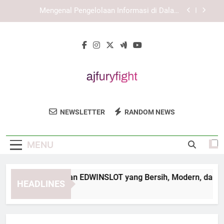
Skip
KAYA787 sebagai Brand Digital dengan
to
Pengelolaan Sistem Terorganisir
content
Panduan Mengoptimalkan Penggunaan KAYA787
melalui Browser
Mengenal Tampilan EDWINSLOT yang Bersih,
Modern, dan Fungsional
Mengenal Pengelolaan Informasi di Dalam
Platform LEBAH4D secara Terstruktur
AJ Fury Fight
KAYA787 sebagai Brand Digital dengan
Bergabunglah Dalam Pelatihan Dan
Pengelolaan Sistem Terorganisir
NEWSLETTER
RANDOM NEWS
Kompetisi Tinju Di AJ Fury Fight. Untuk
Panduan Mengoptimalkan Penggunaan KAYA787
melalui Browser
Atlet Dan Penggemar Olahraga Tinju.
MENU
ngenal Tampilan EDWINSLOT yang Bersih, Modern, dan Fungs
HEADLINES
Weeks Ago