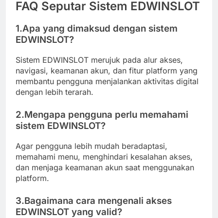
FAQ Seputar Sistem EDWINSLOT
1.Apa yang dimaksud dengan sistem
EDWINSLOT?
Sistem EDWINSLOT merujuk pada alur akses,
navigasi, keamanan akun, dan fitur platform yang
membantu pengguna menjalankan aktivitas digital
dengan lebih terarah.
2.Mengapa pengguna perlu memahami
sistem EDWINSLOT?
Agar pengguna lebih mudah beradaptasi,
memahami menu, menghindari kesalahan akses,
dan menjaga keamanan akun saat menggunakan
platform.
3.Bagaimana cara mengenali akses
EDWINSLOT yang valid?