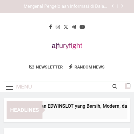
Skip
KAYA787 sebagai Brand Digital dengan
to
Pengelolaan Sistem Terorganisir
content
Panduan Mengoptimalkan Penggunaan KAYA787
melalui Browser
Mengenal Tampilan EDWINSLOT yang Bersih,
Modern, dan Fungsional
Mengenal Pengelolaan Informasi di Dalam
Platform LEBAH4D secara Terstruktur
AJ Fury Fight
KAYA787 sebagai Brand Digital dengan
Bergabunglah Dalam Pelatihan Dan
Pengelolaan Sistem Terorganisir
NEWSLETTER
RANDOM NEWS
Kompetisi Tinju Di AJ Fury Fight. Untuk
Panduan Mengoptimalkan Penggunaan KAYA787
melalui Browser
Atlet Dan Penggemar Olahraga Tinju.
MENU
ngenal Tampilan EDWINSLOT yang Bersih, Modern, dan Fungs
HEADLINES
Weeks Ago