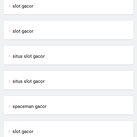
slot gacor
slot gacor
situs slot gacor
situs slot gacor
spaceman gacor
slot gacor