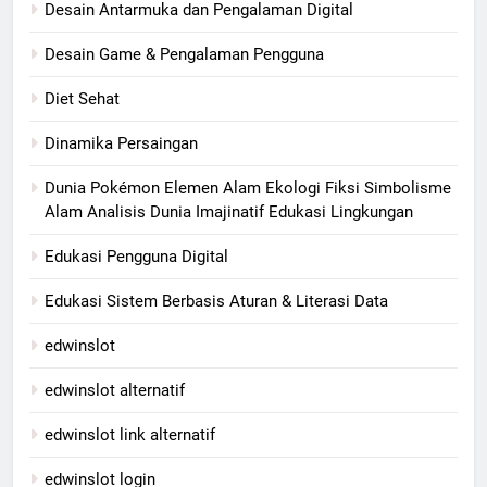
Desain Antarmuka dan Pengalaman Digital
Desain Game & Pengalaman Pengguna
Diet Sehat
Dinamika Persaingan
Dunia Pokémon Elemen Alam Ekologi Fiksi Simbolisme
Alam Analisis Dunia Imajinatif Edukasi Lingkungan
Edukasi Pengguna Digital
Edukasi Sistem Berbasis Aturan & Literasi Data
edwinslot
edwinslot alternatif
edwinslot link alternatif
edwinslot login