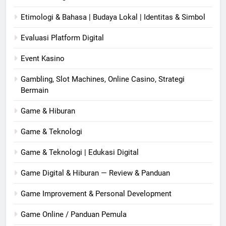
Etimologi & Bahasa | Budaya Lokal | Identitas & Simbol
Evaluasi Platform Digital
Event Kasino
Gambling, Slot Machines, Online Casino, Strategi
Bermain
Game & Hiburan
Game & Teknologi
Game & Teknologi | Edukasi Digital
Game Digital & Hiburan — Review & Panduan
Game Improvement & Personal Development
Game Online / Panduan Pemula