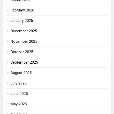
February 2026
January 2026
December 2025
November 2025
October 2025
September 2025
August 2025
July 2025
June 2025
May 2025