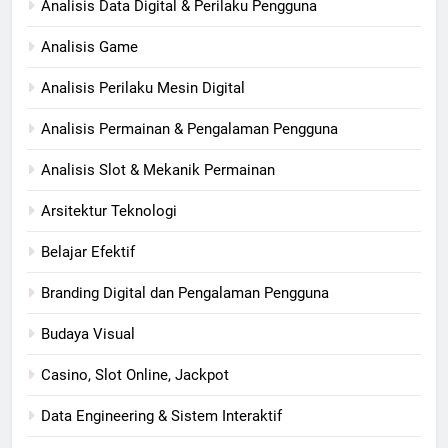
Analisis Data Digital & Perilaku Pengguna
Analisis Game
Analisis Perilaku Mesin Digital
Analisis Permainan & Pengalaman Pengguna
Analisis Slot & Mekanik Permainan
Arsitektur Teknologi
Belajar Efektif
Branding Digital dan Pengalaman Pengguna
Budaya Visual
Casino, Slot Online, Jackpot
Data Engineering & Sistem Interaktif