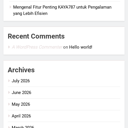
Mengenal Fitur Penting KAYA787 untuk Pengalaman
yang Lebih Efisien
Recent Comments
A WordPress Commenter
on
Hello world!
Archives
July 2026
June 2026
May 2026
April 2026
March 2026