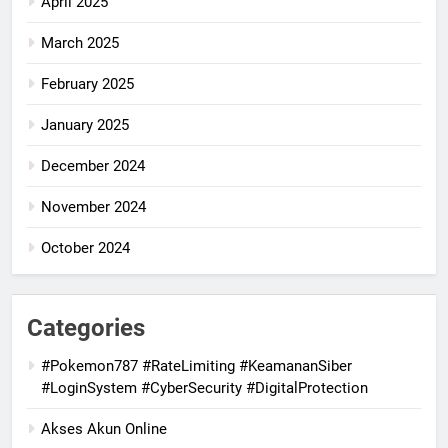
April 2025
March 2025
February 2025
January 2025
December 2024
November 2024
October 2024
Categories
#Pokemon787 #RateLimiting #KeamananSiber
#LoginSystem #CyberSecurity #DigitalProtection
Akses Akun Online