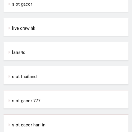
slot gacor
live draw hk
laris4d
slot thailand
slot gacor 777
slot gacor hari ini