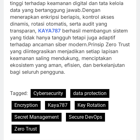
tinggi terhadap keamanan digital dan tata kelola
data yang bertanggung jawab.Dengan
menerapkan enkripsi berlapis, kontrol akses
dinamis, rotasi otomatis, serta audit yang
transparan,
KAYA787
berhasil membangun sistem
yang tidak hanya tangguh tetapi juga adaptif
terhadap ancaman siber modern.Prinsip Zero Trust
yang diintegrasikan menjadikan setiap lapisan
keamanan saling mendukung, menciptakan
ekosistem yang aman, efisien, dan berkelanjutan
bagi seluruh pengguna.
Tagged:
Cybersecurity
data protection
Encryption
Kaya787
Key Rotation
Secret Management
Secure DevOps
Zero Trust