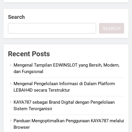
Search
SEARCH
Recent Posts
Mengenal Tampilan EDWINSLOT yang Bersih, Modern,
dan Fungsional
Mengenal Pengelolaan Informasi di Dalam Platform
LEBAH4D secara Terstruktur
KAYA787 sebagai Brand Digital dengan Pengelolaan
Sistem Terorganisir
Panduan Mengoptimalkan Penggunaan KAYA787 melalui
Browser