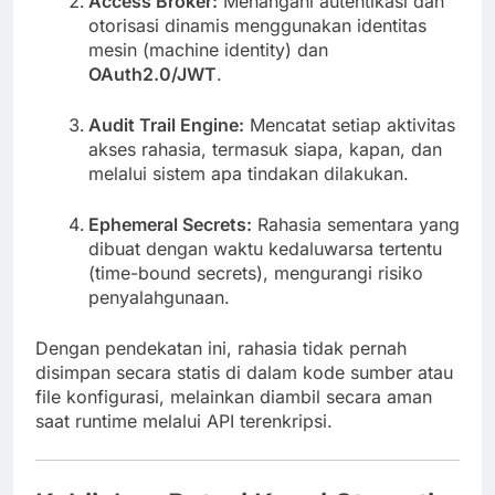
Access Broker:
Menangani autentikasi dan
otorisasi dinamis menggunakan identitas
mesin (machine identity) dan
OAuth2.0/JWT
.
Audit Trail Engine:
Mencatat setiap aktivitas
akses rahasia, termasuk siapa, kapan, dan
melalui sistem apa tindakan dilakukan.
Ephemeral Secrets:
Rahasia sementara yang
dibuat dengan waktu kedaluwarsa tertentu
(time-bound secrets), mengurangi risiko
penyalahgunaan.
Dengan pendekatan ini, rahasia tidak pernah
disimpan secara statis di dalam kode sumber atau
file konfigurasi, melainkan diambil secara aman
saat runtime melalui API terenkripsi.