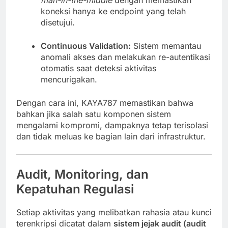
man-in-the-middle
dengan memastikan
koneksi hanya ke endpoint yang telah
disetujui.
Continuous Validation:
Sistem memantau
anomali akses dan melakukan re-autentikasi
otomatis saat deteksi aktivitas
mencurigakan.
Dengan cara ini, KAYA787 memastikan bahwa
bahkan jika salah satu komponen sistem
mengalami kompromi, dampaknya tetap terisolasi
dan tidak meluas ke bagian lain dari infrastruktur.
Audit, Monitoring, dan
Kepatuhan Regulasi
Setiap aktivitas yang melibatkan rahasia atau kunci
terenkripsi dicatat dalam
sistem jejak audit (audit