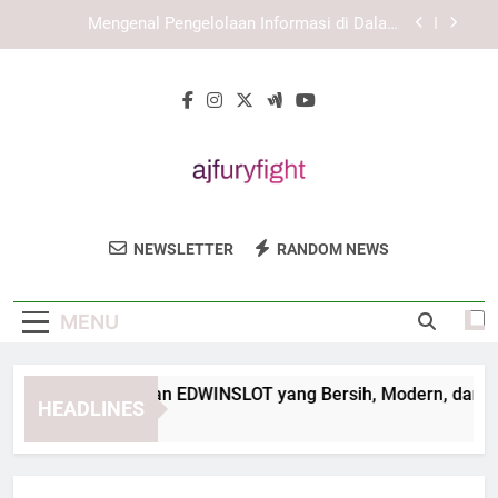
Skip
KAYA787 sebagai Brand Digital dengan
to
Pengelolaan Sistem Terorganisir
content
Panduan Mengoptimalkan Penggunaan KAYA787
melalui Browser
Mengenal Tampilan EDWINSLOT yang Bersih,
Modern, dan Fungsional
Mengenal Pengelolaan Informasi di Dalam
Platform LEBAH4D secara Terstruktur
AJ Fury Fight
KAYA787 sebagai Brand Digital dengan
Bergabunglah Dalam Pelatihan Dan
Pengelolaan Sistem Terorganisir
NEWSLETTER
RANDOM NEWS
Kompetisi Tinju Di AJ Fury Fight. Untuk
Panduan Mengoptimalkan Penggunaan KAYA787
melalui Browser
Atlet Dan Penggemar Olahraga Tinju.
MENU
ngenal Tampilan EDWINSLOT yang Bersih, Modern, dan Fungs
HEADLINES
Weeks Ago