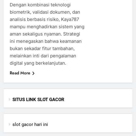
Dengan kombinasi teknologi
biometrik, validasi dokumen, dan
analisis berbasis risiko, Kaya787
mampu menghadirkan sistem yang
aman sekaligus nyaman. Strategi
ini menegaskan bahwa keamanan
bukan sekadar fitur tambahan,
melainkan inti dari pengalaman
digital yang berkelanjutan.
Read More
SITUS LINK SLOT GACOR
slot gacor hari ini