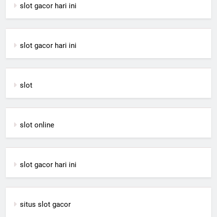
slot gacor hari ini
slot gacor hari ini
slot
slot online
slot gacor hari ini
situs slot gacor