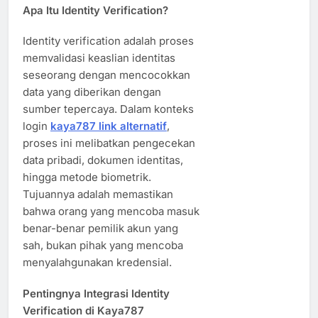
Apa Itu Identity Verification?
Identity verification adalah proses
memvalidasi keaslian identitas
seseorang dengan mencocokkan
data yang diberikan dengan
sumber tepercaya. Dalam konteks
login
kaya787 link alternatif
,
proses ini melibatkan pengecekan
data pribadi, dokumen identitas,
hingga metode biometrik.
Tujuannya adalah memastikan
bahwa orang yang mencoba masuk
benar-benar pemilik akun yang
sah, bukan pihak yang mencoba
menyalahgunakan kredensial.
Pentingnya Integrasi Identity
Verification di Kaya787