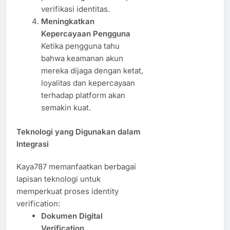
verifikasi identitas.
Meningkatkan
Kepercayaan Pengguna
Ketika pengguna tahu
bahwa keamanan akun
mereka dijaga dengan ketat,
loyalitas dan kepercayaan
terhadap platform akan
semakin kuat.
Teknologi yang Digunakan dalam
Integrasi
Kaya787 memanfaatkan berbagai
lapisan teknologi untuk
memperkuat proses identity
verification:
Dokumen Digital
Verification