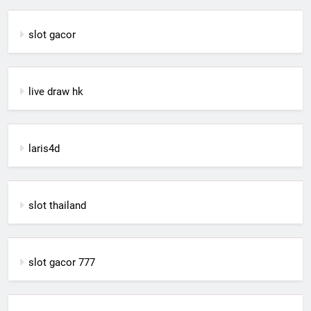
slot gacor
live draw hk
laris4d
slot thailand
slot gacor 777