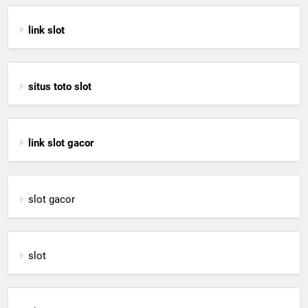
link slot
situs toto slot
link slot gacor
slot gacor
slot