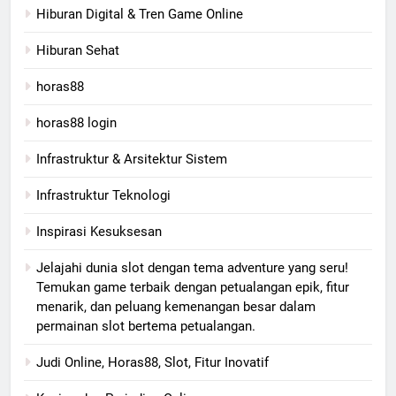
Hiburan Digital & Tren Game Online
Hiburan Sehat
horas88
horas88 login
Infrastruktur & Arsitektur Sistem
Infrastruktur Teknologi
Inspirasi Kesuksesan
Jelajahi dunia slot dengan tema adventure yang seru!
Temukan game terbaik dengan petualangan epik, fitur
menarik, dan peluang kemenangan besar dalam
permainan slot bertema petualangan.
Judi Online, Horas88, Slot, Fitur Inovatif