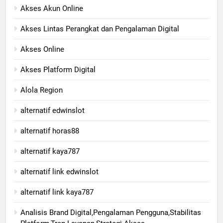
Akses Akun Online
Akses Lintas Perangkat dan Pengalaman Digital
Akses Online
Akses Platform Digital
Alola Region
alternatif edwinslot
alternatif horas88
alternatif kaya787
alternatif link edwinslot
alternatif link kaya787
Analisis Brand Digital,Pengalaman Pengguna,Stabilitas