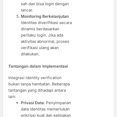
sah dan bisa login dengan
lancar.
Monitoring Berkelanjutan
Identitas diverifikasi secara
dinamis berdasarkan
perilaku login. Jika ada
aktivitas abnormal, proses
verifikasi ulang akan
dilakukan.
Tantangan dalam Implementasi
Integrasi identity verification
bukan tanpa hambatan. Beberapa
tantangan yang dihadapi antara
lain:
Privasi Data
: Penyimpanan
data identitas memerlukan
enkripsi kuat dan kebijakan