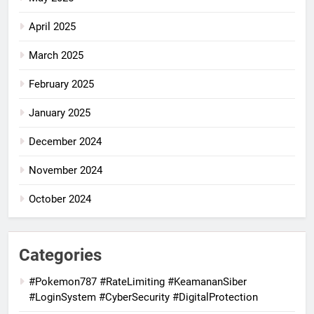
April 2025
March 2025
February 2025
January 2025
December 2024
November 2024
October 2024
Categories
#Pokemon787 #RateLimiting #KeamananSiber
#LoginSystem #CyberSecurity #DigitalProtection