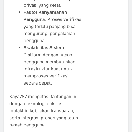
privasi yang ketat.
Faktor Kenyamanan
Pengguna
: Proses verifikasi
yang terlalu panjang bisa
mengurangi pengalaman
pengguna.
Skalabilitas Sistem
:
Platform dengan jutaan
pengguna membutuhkan
infrastruktur kuat untuk
memproses verifikasi
secara cepat.
Kaya787 mengatasi tantangan ini
dengan teknologi enkripsi
mutakhir, kebijakan transparan,
serta integrasi proses yang tetap
ramah pengguna.