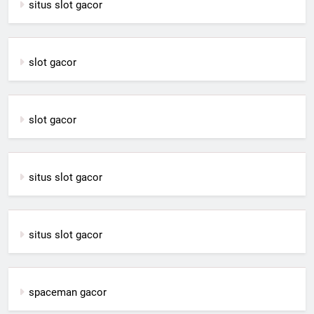
situs slot gacor
slot gacor
slot gacor
situs slot gacor
situs slot gacor
spaceman gacor