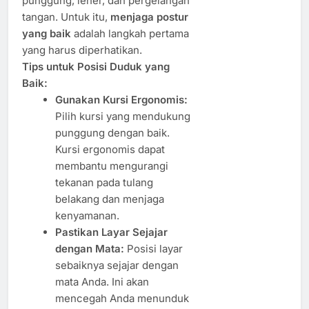
punggung, leher, dan pergelangan
tangan. Untuk itu,
menjaga postur
yang baik
adalah langkah pertama
yang harus diperhatikan.
Tips untuk Posisi Duduk yang
Baik:
Gunakan Kursi Ergonomis:
Pilih kursi yang mendukung
punggung dengan baik.
Kursi ergonomis dapat
membantu mengurangi
tekanan pada tulang
belakang dan menjaga
kenyamanan.
Pastikan Layar Sejajar
dengan Mata:
Posisi layar
sebaiknya sejajar dengan
mata Anda. Ini akan
mencegah Anda menunduk