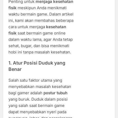
Penting untuk
menjaga kesehatan
fisik
meskipun Anda menikmati
waktu bermain game. Dalam artikel
ini, kami akan membahas beberapa
cara untuk menjaga
kesehatan
fisik
saat bermain game online
dalam waktu lama, agar Anda tetap
sehat, bugar, dan bisa menikmati
hobi ini tanpa masalah kesehatan.
1. Atur Posisi Duduk yang
Benar
Salah satu faktor utama yang
menyebabkan masalah kesehatan
bagi gamer adalah
postur tubuh
yang buruk. Duduk dalam posisi
yang salah saat bermain game
dapat menyebabkan nyeri pada