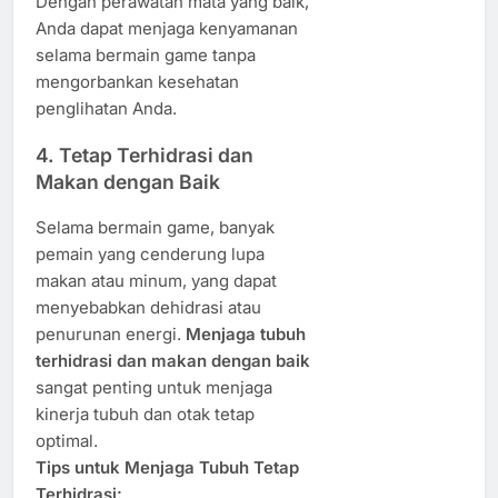
Dengan perawatan mata yang baik,
Anda dapat menjaga kenyamanan
selama bermain game tanpa
mengorbankan kesehatan
penglihatan Anda.
4. Tetap Terhidrasi dan
Makan dengan Baik
Selama bermain game, banyak
pemain yang cenderung lupa
makan atau minum, yang dapat
menyebabkan dehidrasi atau
penurunan energi.
Menjaga tubuh
terhidrasi dan makan dengan baik
sangat penting untuk menjaga
kinerja tubuh dan otak tetap
optimal.
Tips untuk Menjaga Tubuh Tetap
Terhidrasi: