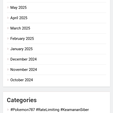
May 2025
April 2025
March 2025
February 2025
January 2025
December 2024
November 2024
October 2024
Categories
#Pokemon787 #RateLimiting #KeamananSiber