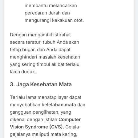
membantu melancarkan
peredaran darah dan
mengurangi kekakuan otot.
Dengan mengambil istirahat
secara teratur, tubuh Anda akan
tetap bugar, dan Anda dapat
menghindari masalah kesehatan
yang sering timbul akibat terlalu
lama duduk.
3. Jaga Kesehatan Mata
Terlalu lama menatap layar dapat
menyebabkan
kelelahan mata
dan
gangguan penglihatan, yang
dikenal dengan istilah
Computer
Vision Syndrome (CVS)
. Gejala-
gejalanya meliputi mata kering,