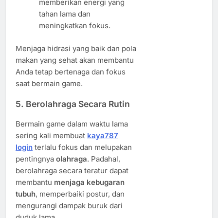
memberikan energi yang
tahan lama dan
meningkatkan fokus.
Menjaga hidrasi yang baik dan pola
makan yang sehat akan membantu
Anda tetap bertenaga dan fokus
saat bermain game.
5. Berolahraga Secara Rutin
Bermain game dalam waktu lama
sering kali membuat
kaya787
login
terlalu fokus dan melupakan
pentingnya
olahraga
. Padahal,
berolahraga secara teratur dapat
membantu
menjaga kebugaran
tubuh
, memperbaiki postur, dan
mengurangi dampak buruk dari
duduk lama.