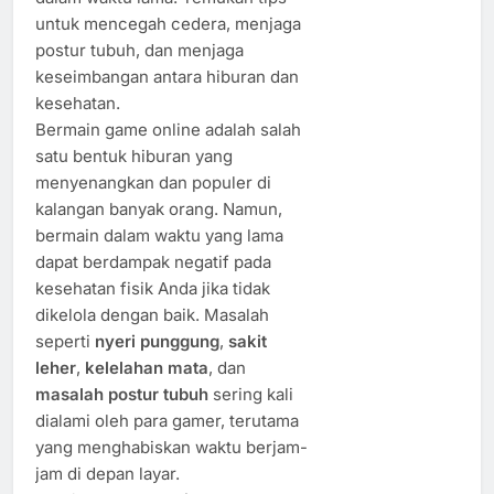
untuk mencegah cedera, menjaga
postur tubuh, dan menjaga
keseimbangan antara hiburan dan
kesehatan.
Bermain game online adalah salah
satu bentuk hiburan yang
menyenangkan dan populer di
kalangan banyak orang. Namun,
bermain dalam waktu yang lama
dapat berdampak negatif pada
kesehatan fisik Anda jika tidak
dikelola dengan baik. Masalah
seperti
nyeri punggung
,
sakit
leher
,
kelelahan mata
, dan
masalah postur tubuh
sering kali
dialami oleh para gamer, terutama
yang menghabiskan waktu berjam-
jam di depan layar.