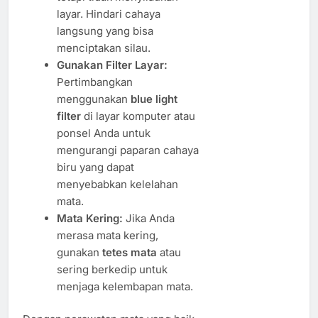
layar. Hindari cahaya
langsung yang bisa
menciptakan silau.
Gunakan Filter Layar:
Pertimbangkan
menggunakan
blue light
filter
di layar komputer atau
ponsel Anda untuk
mengurangi paparan cahaya
biru yang dapat
menyebabkan kelelahan
mata.
Mata Kering:
Jika Anda
merasa mata kering,
gunakan
tetes mata
atau
sering berkedip untuk
menjaga kelembapan mata.