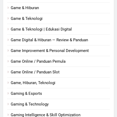
Game & Hiburan
Game & Teknologi
Game & Teknologi | Edukasi Digital
Game Digital & Hiburan — Review & Panduan
Game Improvement & Personal Development
Game Online / Panduan Pemula
Game Online / Panduan Slot
Game, Hiburan, Teknologi
Gaming & Esports
Gaming & Technology
Gaming Intelligence & Skill Optimization