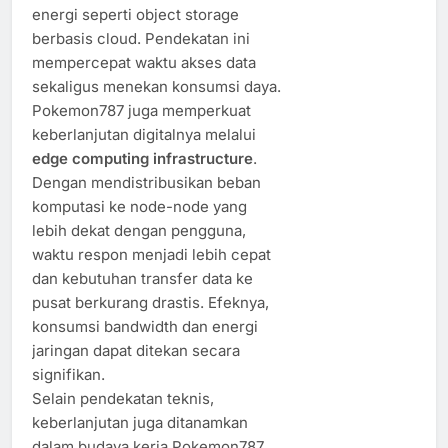
energi seperti object storage
berbasis cloud. Pendekatan ini
mempercepat waktu akses data
sekaligus menekan konsumsi daya.
Pokemon787 juga memperkuat
keberlanjutan digitalnya melalui
edge computing infrastructure
.
Dengan mendistribusikan beban
komputasi ke node-node yang
lebih dekat dengan pengguna,
waktu respon menjadi lebih cepat
dan kebutuhan transfer data ke
pusat berkurang drastis. Efeknya,
konsumsi bandwidth dan energi
jaringan dapat ditekan secara
signifikan.
Selain pendekatan teknis,
keberlanjutan juga ditanamkan
dalam budaya kerja Pokemon787.