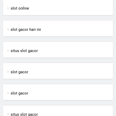
slot online
slot gacor hari ini
situs slot gacor
slot gacor
slot gacor
situs slot gacor