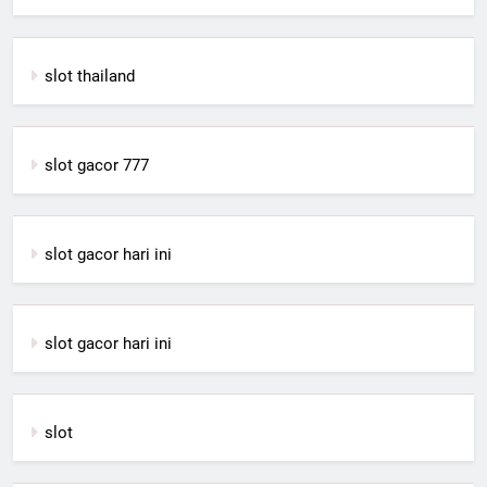
slot thailand
slot gacor 777
slot gacor hari ini
slot gacor hari ini
slot