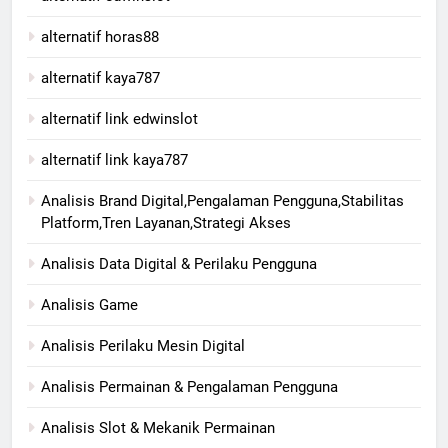
alternatif horas88
alternatif kaya787
alternatif link edwinslot
alternatif link kaya787
Analisis Brand Digital,Pengalaman Pengguna,Stabilitas
Platform,Tren Layanan,Strategi Akses
Analisis Data Digital & Perilaku Pengguna
Analisis Game
Analisis Perilaku Mesin Digital
Analisis Permainan & Pengalaman Pengguna
Analisis Slot & Mekanik Permainan