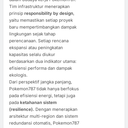
Tim infrastruktur menerapkan
prinsip
responsibility by design
,
yaitu memastikan setiap proyek
baru mempertimbangkan dampak
lingkungan sejak tahap
perencanaan. Setiap rencana
ekspansi atau peningkatan
kapasitas selalu diukur
berdasarkan dua indikator utama:
efisiensi performa dan dampak
ekologis.
Dari perspektif jangka panjang,
Pokemon787 tidak hanya berfokus
pada efisiensi energi, tetapi juga
pada
ketahanan sistem
(resilience).
Dengan menerapkan
arsitektur multi-region dan sistem
redundansi otomatis, Pokemon787