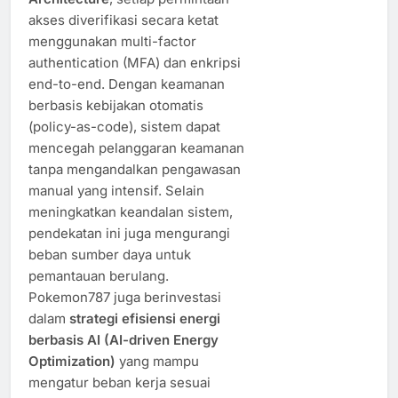
akses diverifikasi secara ketat
menggunakan multi-factor
authentication (MFA) dan enkripsi
end-to-end. Dengan keamanan
berbasis kebijakan otomatis
(policy-as-code), sistem dapat
mencegah pelanggaran keamanan
tanpa mengandalkan pengawasan
manual yang intensif. Selain
meningkatkan keandalan sistem,
pendekatan ini juga mengurangi
beban sumber daya untuk
pemantauan berulang.
Pokemon787 juga berinvestasi
dalam
strategi efisiensi energi
berbasis AI (AI-driven Energy
Optimization)
yang mampu
mengatur beban kerja sesuai