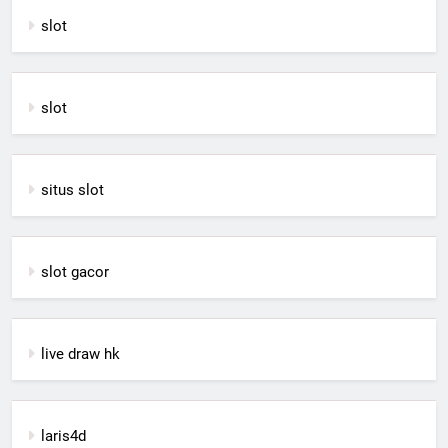
slot
slot
situs slot
slot gacor
live draw hk
laris4d