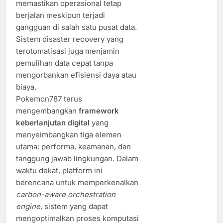
memastikan operasional tetap
berjalan meskipun terjadi
gangguan di salah satu pusat data.
Sistem disaster recovery yang
terotomatisasi juga menjamin
pemulihan data cepat tanpa
mengorbankan efisiensi daya atau
biaya.
Pokemon787 terus
mengembangkan
framework
keberlanjutan digital
yang
menyeimbangkan tiga elemen
utama: performa, keamanan, dan
tanggung jawab lingkungan. Dalam
waktu dekat, platform ini
berencana untuk memperkenalkan
carbon-aware orchestration
engine
, sistem yang dapat
mengoptimalkan proses komputasi