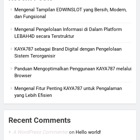
Mengenal Tampilan EDWINSLOT yang Bersih, Modern,
dan Fungsional
Mengenal Pengelolaan Informasi di Dalam Platform
LEBAH4D secara Terstruktur
KAYA787 sebagai Brand Digital dengan Pengelolaan
Sistem Terorganisir
Panduan Mengoptimalkan Penggunaan KAYA787 melalui
Browser
Mengenal Fitur Penting KAYA787 untuk Pengalaman
yang Lebih Efisien
Recent Comments
A WordPress Commenter
on
Hello world!