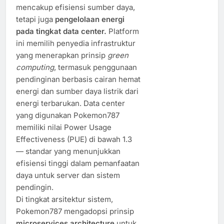
mencakup efisiensi sumber daya,
tetapi juga
pengelolaan energi
pada tingkat data center.
Platform
ini memilih penyedia infrastruktur
yang menerapkan prinsip
green
computing
, termasuk penggunaan
pendinginan berbasis cairan hemat
energi dan sumber daya listrik dari
energi terbarukan. Data center
yang digunakan Pokemon787
memiliki nilai Power Usage
Effectiveness (PUE) di bawah 1.3
— standar yang menunjukkan
efisiensi tinggi dalam pemanfaatan
daya untuk server dan sistem
pendingin.
Di tingkat arsitektur sistem,
Pokemon787 mengadopsi prinsip
microservices architecture
untuk