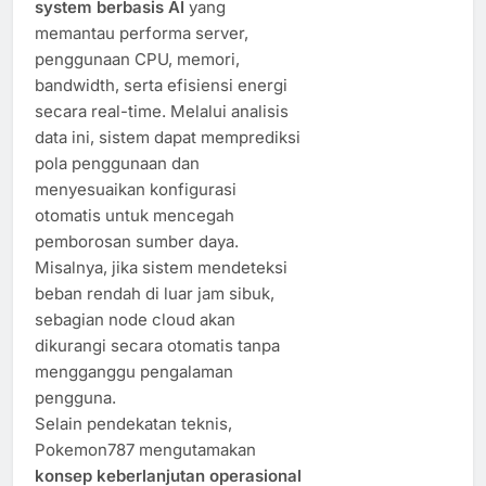
system berbasis AI
yang
memantau performa server,
penggunaan CPU, memori,
bandwidth, serta efisiensi energi
secara real-time. Melalui analisis
data ini, sistem dapat memprediksi
pola penggunaan dan
menyesuaikan konfigurasi
otomatis untuk mencegah
pemborosan sumber daya.
Misalnya, jika sistem mendeteksi
beban rendah di luar jam sibuk,
sebagian node cloud akan
dikurangi secara otomatis tanpa
mengganggu pengalaman
pengguna.
Selain pendekatan teknis,
Pokemon787 mengutamakan
konsep keberlanjutan operasional