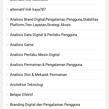
alternatif link kaya787
Analisis Brand Digital,Pengalaman Pengguna,Stabilitas
Platform,Tren Layanan,Strategi Akses
Analisis Data Digital & Perilaku Pengguna
Analisis Game
Analisis Perilaku Mesin Digital
Analisis Permainan & Pengalaman Pengguna
Analisis Slot & Mekanik Permainan
Arsitektur Teknologi
Belajar Efektif
Branding Digital dan Pengalaman Pengguna