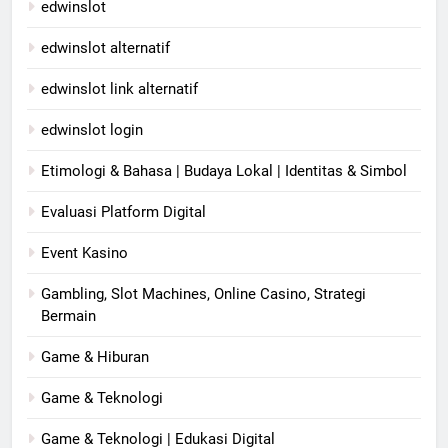
edwinslot
edwinslot alternatif
edwinslot link alternatif
edwinslot login
Etimologi & Bahasa | Budaya Lokal | Identitas & Simbol
Evaluasi Platform Digital
Event Kasino
Gambling, Slot Machines, Online Casino, Strategi
Bermain
Game & Hiburan
Game & Teknologi
Game & Teknologi | Edukasi Digital