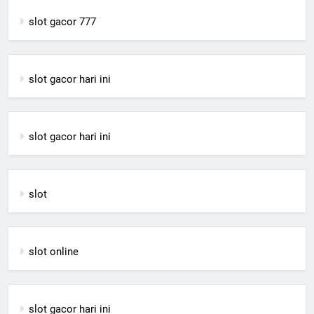
slot gacor 777
slot gacor hari ini
slot gacor hari ini
slot
slot online
slot gacor hari ini