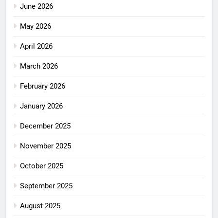
June 2026
May 2026
April 2026
March 2026
February 2026
January 2026
December 2025
November 2025
October 2025
September 2025
August 2025