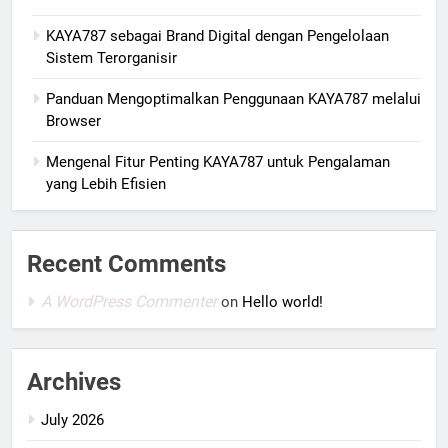
KAYA787 sebagai Brand Digital dengan Pengelolaan
Sistem Terorganisir
Panduan Mengoptimalkan Penggunaan KAYA787 melalui
Browser
Mengenal Fitur Penting KAYA787 untuk Pengalaman
yang Lebih Efisien
Recent Comments
A WordPress Commenter
on
Hello world!
Archives
July 2026