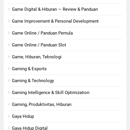
Game Digital & Hiburan — Review & Panduan
Game Improvement & Personal Development
Game Online / Panduan Pemula
Game Online / Panduan Slot
Game, Hiburan, Teknologi
Gaming & Esports
Gaming & Technology
Gaming Intelligence & Skill Optimization
Gaming, Produktivitas, Hiburan
Gaya Hidup
Gaya Hidup Digital