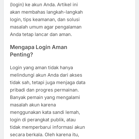
(login) ke akun Anda. Artikel ini
akan membahas langkah-langkah
login, tips keamanan, dan solusi
masalah umum agar pengalaman
Anda tetap lancar dan aman.
Mengapa Login Aman
Penting?
Login yang aman tidak hanya
melindungi akun Anda dari akses
tidak sah, tetapi juga menjaga data
pribadi dan progres permainan.
Banyak pemain yang mengalami
masalah akun karena
menggunakan kata sandi lemah,
login di perangkat publik, atau
tidak memperbarui informasi akun
secara berkala. Oleh karena itu,