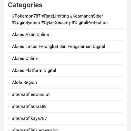
Categories
#Pokemon787 #RateLimiting #KeamananSiber
#LoginSystem #CyberSecurity #DigitalProtection
Akses Akun Online
Akses Lintas Perangkat dan Pengalaman Digital
Akses Online
Akses Platform Digital
Alola Region
alternatif edwinslot
alternatif horas88
alternatif kaya787
alternatif link edwinslot