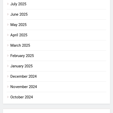
July 2025
June 2025
May 2025
April 2025
March 2025
February 2025
January 2025
December 2024
November 2024
October 2024