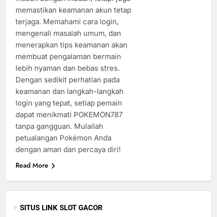
memastikan keamanan akun tetap
terjaga. Memahami cara login,
mengenali masalah umum, dan
menerapkan tips keamanan akan
membuat pengalaman bermain
lebih nyaman dan bebas stres.
Dengan sedikit perhatian pada
keamanan dan langkah-langkah
login yang tepat, setiap pemain
dapat menikmati POKEMON787
tanpa gangguan. Mulailah
petualangan Pokémon Anda
dengan aman dan percaya diri!
Read More
SITUS LINK SLOT GACOR