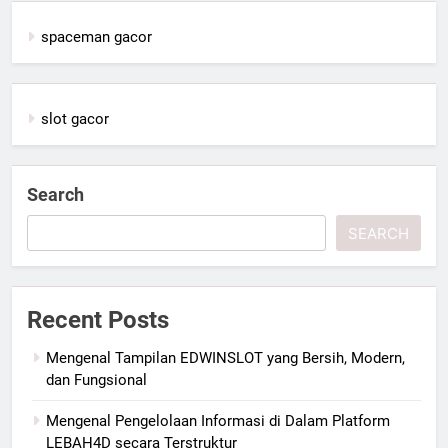
spaceman gacor
slot gacor
Search
SEARCH
Recent Posts
Mengenal Tampilan EDWINSLOT yang Bersih, Modern,
dan Fungsional
Mengenal Pengelolaan Informasi di Dalam Platform
LEBAH4D secara Terstruktur