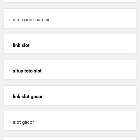
slot gacor hari ini
link slot
situs toto slot
link slot gacor
slot gacor