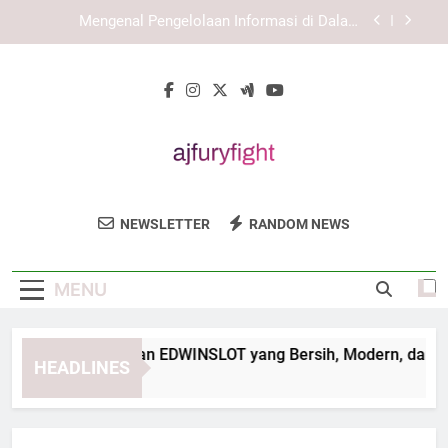
Skip
KAYA787 sebagai Brand Digital dengan
to
Pengelolaan Sistem Terorganisir
content
Panduan Mengoptimalkan Penggunaan KAYA787
melalui Browser
Mengenal Tampilan EDWINSLOT yang Bersih,
Modern, dan Fungsional
Mengenal Pengelolaan Informasi di Dalam
Platform LEBAH4D secara Terstruktur
AJ Fury Fight
KAYA787 sebagai Brand Digital dengan
Bergabunglah Dalam Pelatihan Dan
Pengelolaan Sistem Terorganisir
NEWSLETTER
RANDOM NEWS
Kompetisi Tinju Di AJ Fury Fight. Untuk
Panduan Mengoptimalkan Penggunaan KAYA787
melalui Browser
Atlet Dan Penggemar Olahraga Tinju.
MENU
ngenal Tampilan EDWINSLOT yang Bersih, Modern, dan Fung
HEADLINES
Weeks Ago