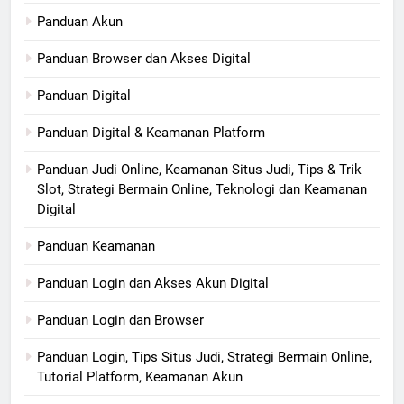
Panduan Akun
Panduan Browser dan Akses Digital
Panduan Digital
Panduan Digital & Keamanan Platform
Panduan Judi Online, Keamanan Situs Judi, Tips & Trik
Slot, Strategi Bermain Online, Teknologi dan Keamanan
Digital
Panduan Keamanan
Panduan Login dan Akses Akun Digital
Panduan Login dan Browser
Panduan Login, Tips Situs Judi, Strategi Bermain Online,
Tutorial Platform, Keamanan Akun