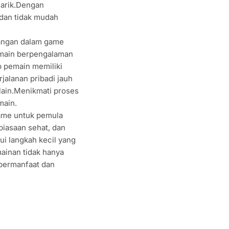
arik.Dengan
 dan tidak mudah
angan dalam game
main berpengalaman
p pemain memiliki
alanan pribadi jauh
lain.Menikmati proses
main.
game untuk pemula
iasaan sehat, dan
ui langkah kecil yang
mainan tidak hanya
 bermanfaat dan