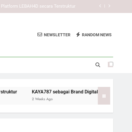
 Platform LEBAH4D secara Terstruktur
engan Pengelolaan Sistem Terorganisir
Penggunaan KAYA787 melalui Browser
NEWSLETTER
RANDOM NEWS
yang Bersih, Modern, dan Fungsional
uk Atlet Dan Penggemar Olahraga Tinju.
 Platform LEBAH4D secara Terstruktur
engan Pengelolaan Sistem Terorganisir
Penggunaan KAYA787 melalui Browser
KAYA787 sebagai Brand Digital dengan Pengelolaan Sistem
2 Weeks Ago