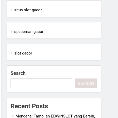
situs slot gacor
spaceman gacor
slot gacor
Search
SEARCH
Recent Posts
Mengenal Tampilan EDWINSLOT yang Bersih,