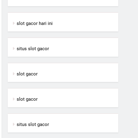
slot gacor hari ini
situs slot gacor
slot gacor
slot gacor
situs slot gacor