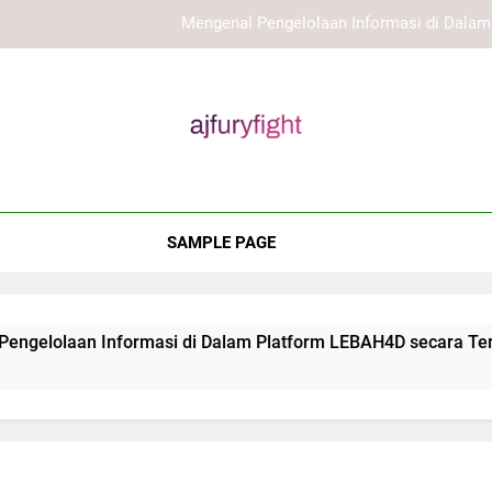
Mengenal Pengelolaan Informasi di Dalam
KAYA787 sebagai Brand Digital d
Panduan Mengoptimalkan 
Mengenal Tampilan EDWINSLOT 
Fury Fight
ah Dalam Pelatihan Dan Kompetisi Tinju Di AJ Fury Fight. Unt
Mengenal Pengelolaan Informasi di Dalam
SAMPLE PAGE
KAYA787 sebagai Brand Digital d
Panduan Mengoptimalkan 
Informasi di Dalam Platform LEBAH4D secara Terstruktur