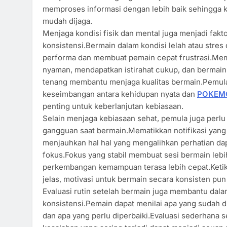
memproses informasi dengan lebih baik sehingga k
mudah dijaga.
Menjaga kondisi fisik dan mental juga menjadi fakt
konsistensi.Bermain dalam kondisi lelah atau stre
performa dan membuat pemain cepat frustrasi.Me
nyaman, mendapatkan istirahat cukup, dan bermai
tenang membantu menjaga kualitas bermain.Pemula
keseimbangan antara kehidupan nyata dan
POKEM
penting untuk keberlanjutan kebiasaan.
Selain menjaga kebiasaan sehat, pemula juga perl
gangguan saat bermain.Mematikkan notifikasi yang 
menjauhkan hal hal yang mengalihkan perhatian da
fokus.Fokus yang stabil membuat sesi bermain lebi
perkembangan kemampuan terasa lebih cepat.Ketik
jelas, motivasi untuk bermain secara konsisten pun
Evaluasi rutin setelah bermain juga membantu dal
konsistensi.Pemain dapat menilai apa yang sudah d
dan apa yang perlu diperbaiki.Evaluasi sederhana 