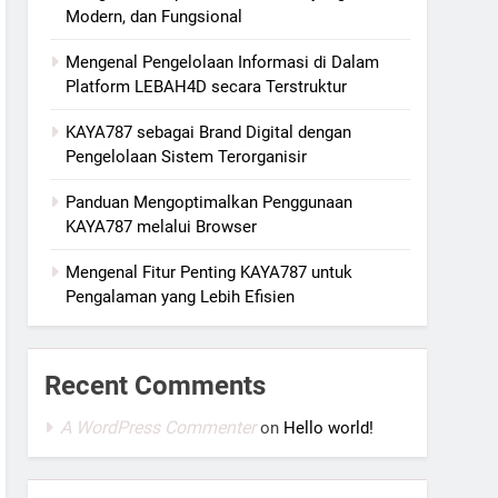
Modern, dan Fungsional
Mengenal Pengelolaan Informasi di Dalam
Platform LEBAH4D secara Terstruktur
KAYA787 sebagai Brand Digital dengan
Pengelolaan Sistem Terorganisir
Panduan Mengoptimalkan Penggunaan
KAYA787 melalui Browser
Mengenal Fitur Penting KAYA787 untuk
Pengalaman yang Lebih Efisien
Recent Comments
A WordPress Commenter
on
Hello world!