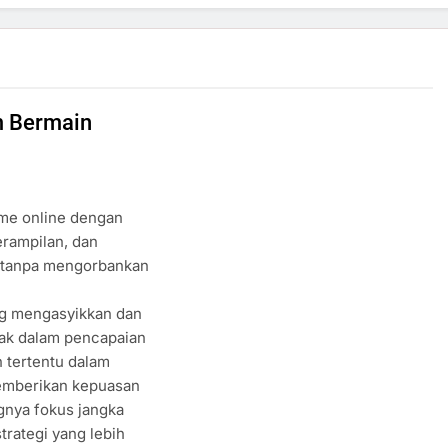
m Bermain
ame online dengan
erampilan, dan
n tanpa mengorbankan
ng mengasyikkan dan
ebak dalam pencapaian
n tertentu dalam
memberikan kepuasan
gnya fokus jangka
rategi yang lebih