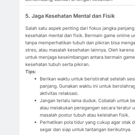
5. Jaga Kesehatan Mental dan Fisik
Salah satu aspek penting dari fokus jangka panjan
kesehatan mental dan fisik. Bermain game online u
tanpa memperhatikan tubuh dan pikiran bisa menga
stres, atau masalah kesehatan lainnya. Oleh karena 
untuk menjaga keseimbangan antara bermain game
kesehatan tubuh serta pikiran.
Tips:
Berikan waktu untuk beristirahat setelah se
panjang. Gunakan waktu ini untuk berolahra
aktivitas relaksasi.
Jangan terlalu lama duduk. Cobalah untuk berd
atau melakukan peregangan secara teratur 
masalah postur tubuh atau kelelahan fisik.
Perhatikan pola tidur yang cukup agar otak 
segar dan siap untuk tantangan berikutnya.