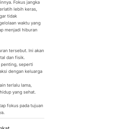
innya. Fokus jangka
latih lebih keras,
gar tidak
gelolaan waktu yang
ap menjadi hiburan
ran tersebut. Ini akan
l dan fisik.
 penting, seperti
raksi dengan keluarga
n terlalu lama,
idup yang sehat.
ap fokus pada tujuan
ya.
gkat