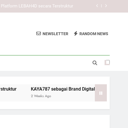
 Platform LEBAH4D secara Terstruktur
engan Pengelolaan Sistem Terorganisir
Penggunaan KAYA787 melalui Browser
NEWSLETTER
RANDOM NEWS
yang Bersih, Modern, dan Fungsional
uk Atlet Dan Penggemar Olahraga Tinju.
 Platform LEBAH4D secara Terstruktur
engan Pengelolaan Sistem Terorganisir
Penggunaan KAYA787 melalui Browser
KAYA787 sebagai Brand Digital dengan Pengelolaan Sistem
2 Weeks Ago