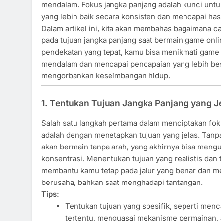
mendalam. Fokus jangka panjang adalah kunci unt
yang lebih baik secara konsisten dan mencapai ha
Dalam artikel ini, kita akan membahas bagaimana ca
pada tujuan jangka panjang saat bermain game onl
pendekatan yang tepat, kamu bisa menikmati game 
mendalam dan mencapai pencapaian yang lebih be
mengorbankan keseimbangan hidup.
1. Tentukan Tujuan Jangka Panjang yang J
Salah satu langkah pertama dalam menciptakan fok
adalah dengan menetapkan tujuan yang jelas. Tanp
akan bermain tanpa arah, yang akhirnya bisa mengu
konsentrasi. Menentukan tujuan yang realistis dan 
membantu kamu tetap pada jalur yang benar dan m
berusaha, bahkan saat menghadapi tantangan.
Tips:
Tentukan tujuan yang spesifik, seperti menca
tertentu, menguasai mekanisme permainan, a