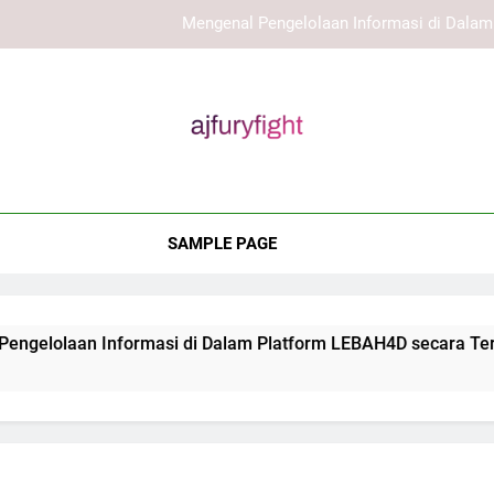
Mengenal Pengelolaan Informasi di Dalam
KAYA787 sebagai Brand Digital d
Panduan Mengoptimalkan 
Mengenal Tampilan EDWINSLOT 
Fury Fight
ah Dalam Pelatihan Dan Kompetisi Tinju Di AJ Fury Fight. Unt
Mengenal Pengelolaan Informasi di Dalam
SAMPLE PAGE
KAYA787 sebagai Brand Digital d
Panduan Mengoptimalkan 
Informasi di Dalam Platform LEBAH4D secara Terstruktur