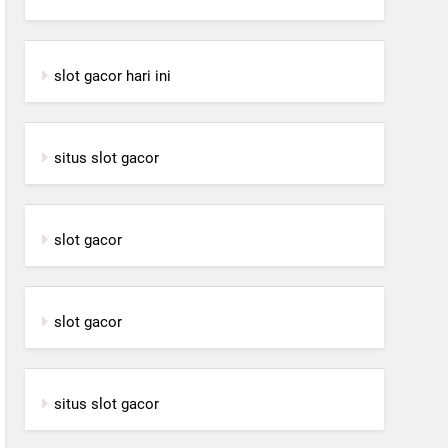
slot gacor hari ini
situs slot gacor
slot gacor
slot gacor
situs slot gacor