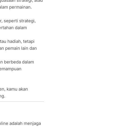
guasaan strategi, atau
alam permainan.
 seperti strategi,
rtahan dalam
au hadiah, tetapi
gan pemain lain dan
an berbeda dalam
 kemampuan
en, kamu akan
ng.
line adalah menjaga