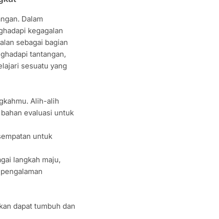
angan. Dalam
nghadapi kegagalan
alan sebagai bagian
nghadapi tantangan,
lajari sesuatu yang
kahmu. Alih-alih
bahan evaluasi untuk
sempatan untuk
gai langkah maju,
i pengalaman
akan dapat tumbuh dan