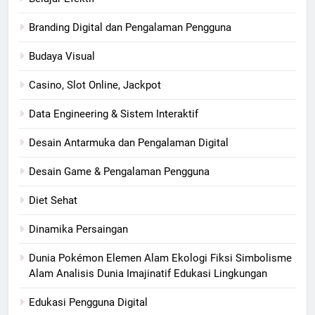
Branding Digital dan Pengalaman Pengguna
Budaya Visual
Casino, Slot Online, Jackpot
Data Engineering & Sistem Interaktif
Desain Antarmuka dan Pengalaman Digital
Desain Game & Pengalaman Pengguna
Diet Sehat
Dinamika Persaingan
Dunia Pokémon Elemen Alam Ekologi Fiksi Simbolisme
Alam Analisis Dunia Imajinatif Edukasi Lingkungan
Edukasi Pengguna Digital