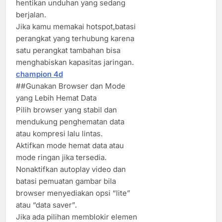
hentikan unduhan yang sedang
berjalan.
Jika kamu memakai hotspot,batasi
perangkat yang terhubung karena
satu perangkat tambahan bisa
menghabiskan kapasitas jaringan.
champion 4d
##Gunakan Browser dan Mode
yang Lebih Hemat Data
Pilih browser yang stabil dan
mendukung penghematan data
atau kompresi lalu lintas.
Aktifkan mode hemat data atau
mode ringan jika tersedia.
Nonaktifkan autoplay video dan
batasi pemuatan gambar bila
browser menyediakan opsi “lite”
atau “data saver”.
Jika ada pilihan memblokir elemen