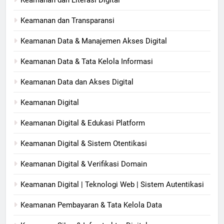
Keamanan dan Transparansi
Keamanan Data & Manajemen Akses Digital
Keamanan Data & Tata Kelola Informasi
Keamanan Data dan Akses Digital
Keamanan Digital
Keamanan Digital & Edukasi Platform
Keamanan Digital & Sistem Otentikasi
Keamanan Digital & Verifikasi Domain
Keamanan Digital | Teknologi Web | Sistem Autentikasi
Keamanan Pembayaran & Tata Kelola Data