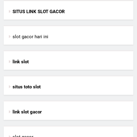
SITUS LINK SLOT GACOR
slot gacor hari ini
link slot
situs toto slot
link slot gacor
slot gacor