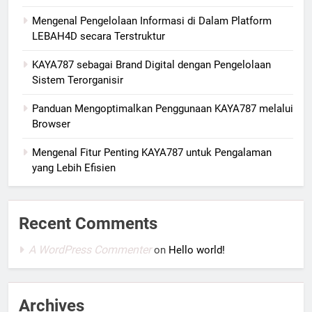
Mengenal Pengelolaan Informasi di Dalam Platform
LEBAH4D secara Terstruktur
KAYA787 sebagai Brand Digital dengan Pengelolaan
Sistem Terorganisir
Panduan Mengoptimalkan Penggunaan KAYA787 melalui
Browser
Mengenal Fitur Penting KAYA787 untuk Pengalaman
yang Lebih Efisien
Recent Comments
A WordPress Commenter
on
Hello world!
Archives