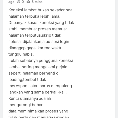
ago
0
8 mins
Koneksi lambat bukan sekadar soal
halaman terbuka lebih lama.
Di banyak kasus,koneksi yang tidak
stabil membuat proses memuat
halaman terputus,skrip tidak
selesai dijalankan,atau sesi login
dianggap gagal karena waktu
tunggu habis.
Itulah sebabnya pengguna koneksi
lambat sering mengalami gejala
seperti halaman berhenti di
loading,tombol tidak
merespons,atau harus mengulang
langkah yang sama berkali-kali.
Kunci utamanya adalah
mengurangi beban
data,meminimalkan proses yang
tidak perlu,dan menjaga jaringan