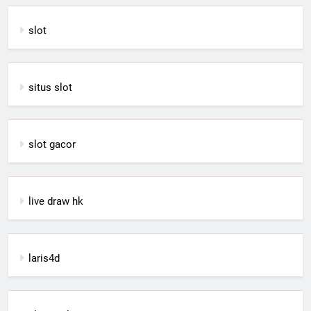
slot
situs slot
slot gacor
live draw hk
laris4d