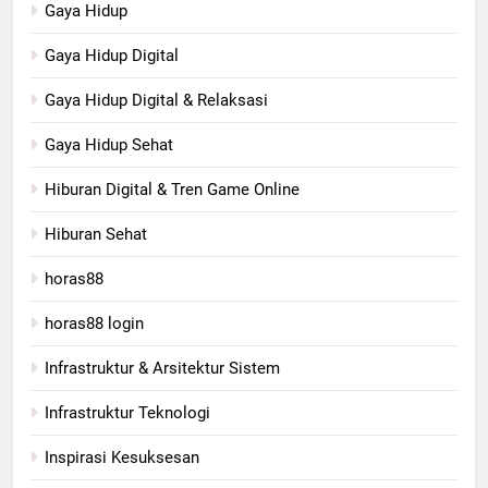
Gaya Hidup
Gaya Hidup Digital
Gaya Hidup Digital & Relaksasi
Gaya Hidup Sehat
Hiburan Digital & Tren Game Online
Hiburan Sehat
horas88
horas88 login
Infrastruktur & Arsitektur Sistem
Infrastruktur Teknologi
Inspirasi Kesuksesan