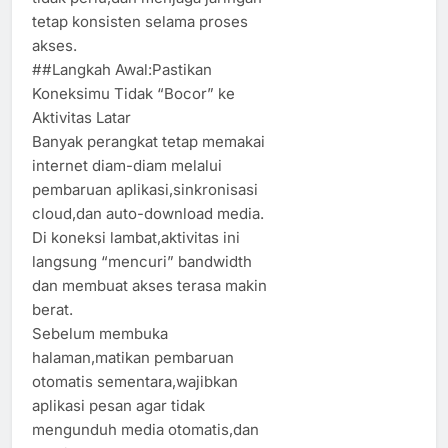
tetap konsisten selama proses
akses.
##Langkah Awal:Pastikan
Koneksimu Tidak “Bocor” ke
Aktivitas Latar
Banyak perangkat tetap memakai
internet diam-diam melalui
pembaruan aplikasi,sinkronisasi
cloud,dan auto-download media.
Di koneksi lambat,aktivitas ini
langsung “mencuri” bandwidth
dan membuat akses terasa makin
berat.
Sebelum membuka
halaman,matikan pembaruan
otomatis sementara,wajibkan
aplikasi pesan agar tidak
mengunduh media otomatis,dan