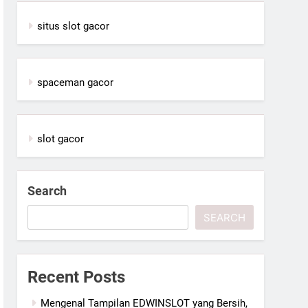
situs slot gacor
spaceman gacor
slot gacor
Search
SEARCH
Recent Posts
Mengenal Tampilan EDWINSLOT yang Bersih,