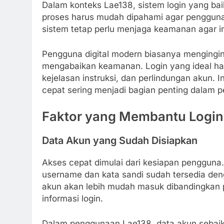
Dalam konteks Lae138, sistem login yang ba
proses harus mudah dipahami agar penggun
sistem tetap perlu menjaga keamanan agar i
Pengguna digital modern biasanya mengingin
mengabaikan keamanan. Login yang ideal ha
kejelasan instruksi, dan perlindungan akun. 
cepat sering menjadi bagian penting dalam 
Faktor yang Membantu Login
Data Akun yang Sudah Disiapkan
Akses cepat dimulai dari kesiapan pengguna
username dan kata sandi sudah tersedia de
akun akan lebih mudah masuk dibandingkan
informasi login.
Dalam penggunaan Lae138, data akun sebaik