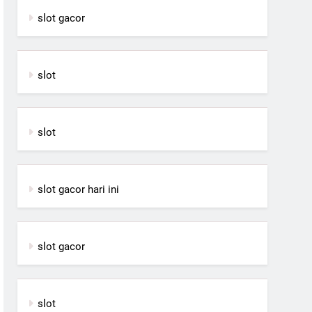
slot gacor
slot
slot
slot gacor hari ini
slot gacor
slot