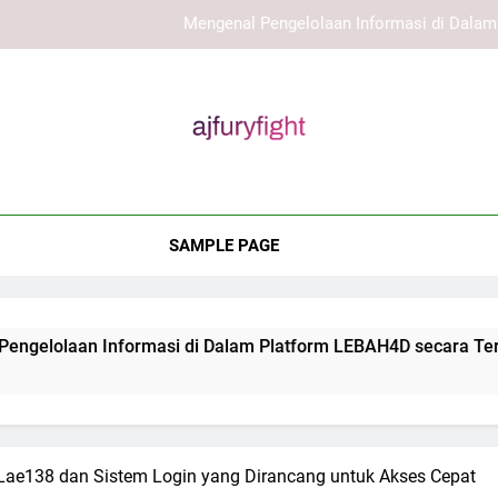
Mengenal Pengelolaan Informasi di Dalam
KAYA787 sebagai Brand Digital d
Panduan Mengoptimalkan 
Mengenal Tampilan EDWINSLOT 
Fury Fight
ah Dalam Pelatihan Dan Kompetisi Tinju Di AJ Fury Fight. Unt
Mengenal Pengelolaan Informasi di Dalam
SAMPLE PAGE
KAYA787 sebagai Brand Digital d
Panduan Mengoptimalkan 
Informasi di Dalam Platform LEBAH4D secara Terstruktur
Lae138 dan Sistem Login yang Dirancang untuk Akses Cepat