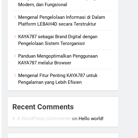
Modern, dan Fungsional
Mengenal Pengelolaan Informasi di Dalam
Platform LEBAH4D secara Terstruktur
KAYA787 sebagai Brand Digital dengan
Pengelolaan Sistem Terorganisir
Panduan Mengoptimalkan Penggunaan
KAYA787 melalui Browser
Mengenal Fitur Penting KAYA787 untuk
Pengalaman yang Lebih Efisien
Recent Comments
A WordPress Commenter
on
Hello world!