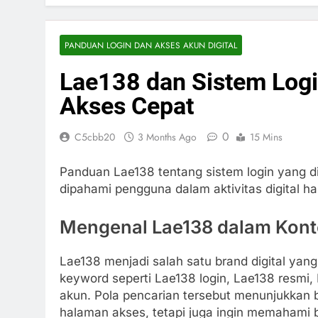
PANDUAN LOGIN DAN AKSES AKUN DIGITAL
Lae138 dan Sistem Logi
Akses Cepat
0
C5cbb20
3 Months Ago
15 Mins
Panduan Lae138 tentang sistem login yang 
dipahami pengguna dalam aktivitas digital ha
Mengenal Lae138 dalam Kont
Lae138 menjadi salah satu brand digital yang
keyword seperti Lae138 login, Lae138 resmi, 
akun. Pola pencarian tersebut menunjukkan
halaman akses, tetapi juga ingin memahami b