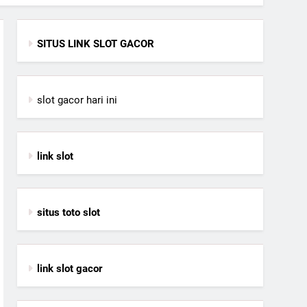
SITUS LINK SLOT GACOR
slot gacor hari ini
link slot
situs toto slot
link slot gacor