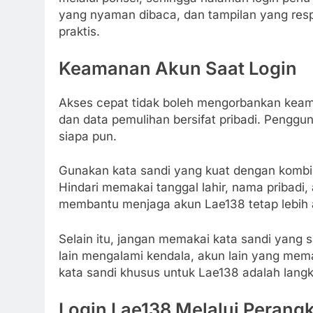
yang nyaman dibaca, dan tampilan yang resp
praktis.
Keamanan Akun Saat Login
Akses cepat tidak boleh mengorbankan keaman
dan data pemulihan bersifat pribadi. Penggu
siapa pun.
Gunakan kata sandi yang kuat dengan kombina
Hindari memakai tanggal lahir, nama pribadi
membantu menjaga akun Lae138 tetap lebih
Selain itu, jangan memakai kata sandi yang 
lain mengalami kendala, akun lain yang mema
kata sandi khusus untuk Lae138 adalah lan
Login Lae138 Melalui Perang