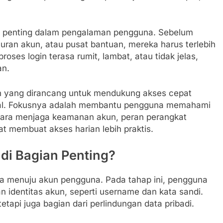
at penting dalam pengalaman pengguna. Sebelum
uran akun, atau pusat bantuan, mereka harus terlebih
oses login terasa rumit, lambat, atau tidak jelas,
an.
in yang dirancang untuk mendukung akses cepat
onal. Fokusnya adalah membantu pengguna memahami
 cara menjaga keamanan akun, peran perangkat
t membuat akses harian lebih praktis.
di Bagian Penting?
ma menuju akun pengguna. Pada tahap ini, pengguna
 identitas akun, seperti username dan kata sandi.
tetapi juga bagian dari perlindungan data pribadi.