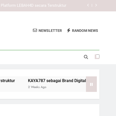
 Platform LEBAH4D secara Terstruktur
engan Pengelolaan Sistem Terorganisir
Penggunaan KAYA787 melalui Browser
NEWSLETTER
RANDOM NEWS
yang Bersih, Modern, dan Fungsional
uk Atlet Dan Penggemar Olahraga Tinju.
 Platform LEBAH4D secara Terstruktur
engan Pengelolaan Sistem Terorganisir
Penggunaan KAYA787 melalui Browser
KAYA787 sebagai Brand Digital dengan Pengelolaan Sistem 
2 Weeks Ago