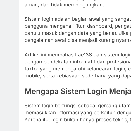
aman, dan tidak membingungkan.
Sistem login adalah bagian awal yang sang
pengguna mengenali fitur, dashboard, pengat
dahulu masuk dengan data yang benar. Jika pr
pengalaman awal bisa menjadi kurang nyam
Artikel ini membahas Lae138 dan sistem log
dengan pendekatan informatif dan profesi
faktor yang memengaruhi kelancaran login,
mobile, serta kebiasaan sederhana yang dapa
Mengapa Sistem Login Menja
Sistem login berfungsi sebagai gerbang uta
memasukkan informasi yang berkaitan dengan
Karena itu, login bukan hanya proses teknis, 