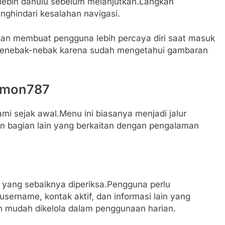
rlebih dahulu sebelum melanjutkan.Langkah
ghindari kesalahan navigasi.
an membuat pengguna lebih percaya diri saat masuk
 menebak-nebak karena sudah mengetahui gambaran
emon787
i sejak awal.Menu ini biasanya menjadi jalur
dan bagian lain yang berkaitan dengan pengalaman
a yang sebaiknya diperiksa.Pengguna perlu
sername, kontak aktif, dan informasi lain yang
ih mudah dikelola dalam penggunaan harian.