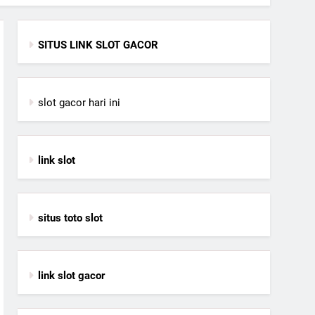
SITUS LINK SLOT GACOR
slot gacor hari ini
link slot
situs toto slot
link slot gacor