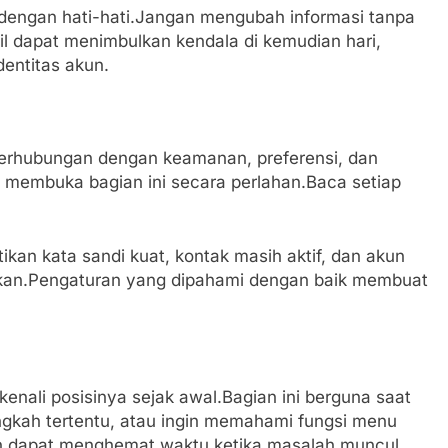
n dengan hati-hati.Jangan mengubah informasi tanpa
il dapat menimbulkan kendala di kemudian hari,
dentitas akun.
berhubungan dengan keamanan, preferensi, dan
 membuka bagian ini secara perlahan.Baca setiap
ikan kata sandi kuat, kontak masih aktif, dan akun
nakan.Pengaturan yang dipahami dengan baik membuat
kenali posisinya sejak awal.Bagian ini berguna saat
gkah tertentu, atau ingin memahami fungsi menu
an dapat menghemat waktu ketika masalah muncul.