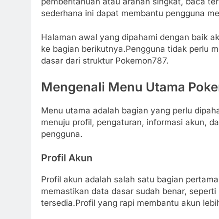
pemberitahuan atau arahan singkat, baca te
sederhana ini dapat membantu pengguna men
Halaman awal yang dipahami dengan baik ak
ke bagian berikutnya.Pengguna tidak perlu
dasar dari struktur Pokemon787.
Mengenali Menu Utama Pok
Menu utama adalah bagian yang perlu dipaham
menuju profil, pengaturan, informasi akun, 
pengguna.
Profil Akun
Profil akun adalah salah satu bagian pertam
memastikan data dasar sudah benar, seperti u
tersedia.Profil yang rapi membantu akun leb