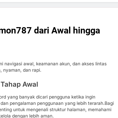
mon787 dari Awal hingga
avigasi awal, keamanan akun, dan akses lintas
, nyaman, dan rapi.
Tahap Awal
d yang banyak dicari pengguna ketika ingin
dan pengalaman penggunaan yang lebih terarah.Bagi
nting untuk mengenali struktur halaman, memahami
elola dengan lebih aman.