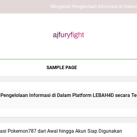
Mengenal Pengelolaan Informasi di Dalam
KAYA787 sebagai Brand Digital d
Panduan Mengoptimalkan 
Mengenal Tampilan EDWINSLOT 
Fury Fight
ah Dalam Pelatihan Dan Kompetisi Tinju Di AJ Fury Fight. Unt
Mengenal Pengelolaan Informasi di Dalam
SAMPLE PAGE
KAYA787 sebagai Brand Digital d
Panduan Mengoptimalkan 
Informasi di Dalam Platform LEBAH4D secara Terstruktur
asi Pokemon787 dari Awal hingga Akun Siap Digunakan