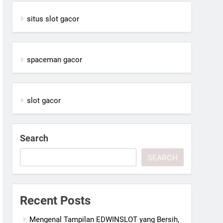
situs slot gacor
spaceman gacor
slot gacor
Search
SEARCH
Recent Posts
Mengenal Tampilan EDWINSLOT yang Bersih,