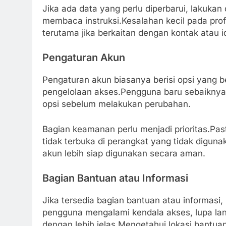
Jika ada data yang perlu diperbarui, lakuka
membaca instruksi.Kesalahan kecil pada prof
terutama jika berkaitan dengan kontak atau i
Pengaturan Akun
Pengaturan akun biasanya berisi opsi yang 
pengelolaan akses.Pengguna baru sebaiknya
opsi sebelum melakukan perubahan.
Bagian keamanan perlu menjadi prioritas.Past
tidak terbuka di perangkat yang tidak digu
akun lebih siap digunakan secara aman.
Bagian Bantuan atau Informasi
Jika tersedia bagian bantuan atau informasi, 
pengguna mengalami kendala akses, lupa lan
dengan lebih jelas.Mengetahui lokasi bantu