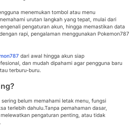
 pengguna menemukan tombol atau menu
emahami urutan langkah yang tepat, mulai dari
engenali pengaturan akun, hingga memastikan data
kan dengan rapi, pengalaman menggunakan Pokemon787
mon787
dari awal hingga akun siap
ofesional, dan mudah dipahami agar pengguna baru
tau terburu-buru.
ing?
 sering belum memahami letak menu, fungsi
iksa terlebih dahulu.Tanpa pemahaman dasar,
elewatkan pengaturan penting, atau tidak
.