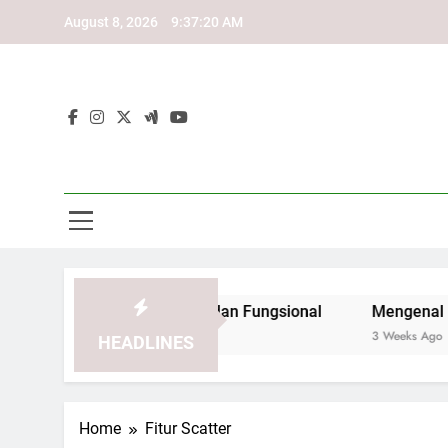
Skip
August 8, 2026
9:37:21 AM
to
content
AJ 
Bergabungl
Bersih, Modern, dan Fungsional
Mengenal Pengelolaan 
3 Weeks Ago
HEADLINES
Home
Fitur Scatter