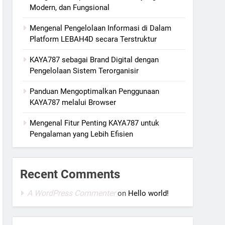
Modern, dan Fungsional
Mengenal Pengelolaan Informasi di Dalam
Platform LEBAH4D secara Terstruktur
KAYA787 sebagai Brand Digital dengan
Pengelolaan Sistem Terorganisir
Panduan Mengoptimalkan Penggunaan
KAYA787 melalui Browser
Mengenal Fitur Penting KAYA787 untuk
Pengalaman yang Lebih Efisien
Recent Comments
A WordPress Commenter
on
Hello world!