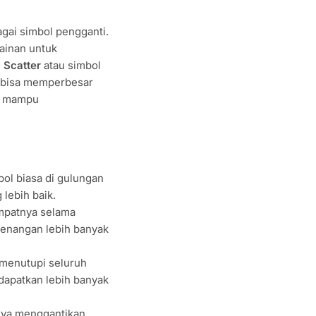
gai simbol pengganti.
ainan untuk
l
Scatter
atau simbol
bisa memperbesar
a mampu
bol biasa di gulungan
lebih baik.
tempatnya selama
enangan lebih banyak
 menutupi seluruh
apatkan lebih banyak
anya menggantikan