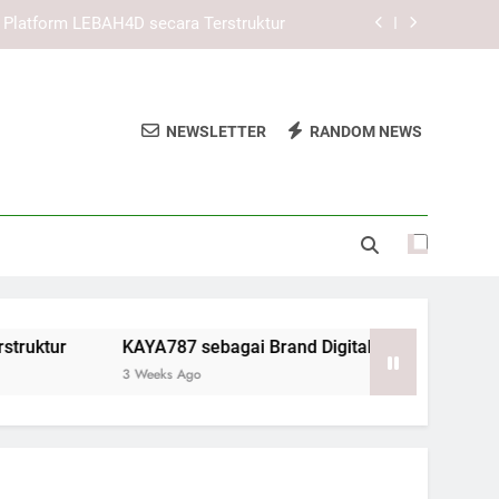
 Platform LEBAH4D secara Terstruktur
engan Pengelolaan Sistem Terorganisir
Penggunaan KAYA787 melalui Browser
NEWSLETTER
RANDOM NEWS
yang Bersih, Modern, dan Fungsional
uk Atlet Dan Penggemar Olahraga Tinju.
 Platform LEBAH4D secara Terstruktur
engan Pengelolaan Sistem Terorganisir
Penggunaan KAYA787 melalui Browser
KAYA787 sebagai Brand Digital dengan Pengelolaan Sistem
3 Weeks Ago