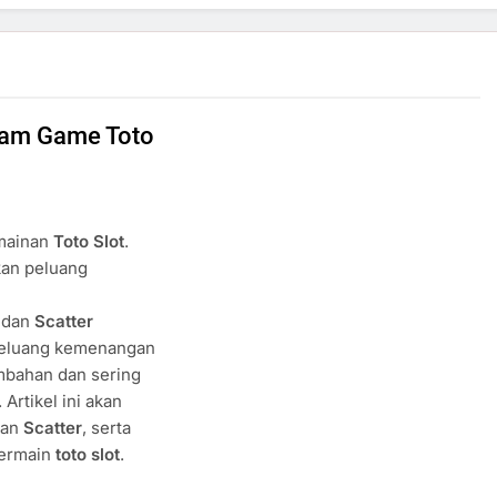
lam Game Toto
rmainan
Toto Slot
.
kan peluang
dan
Scatter
peluang kemenangan
mbahan dan sering
Artikel ini akan
an
Scatter
, serta
bermain
toto slot
.