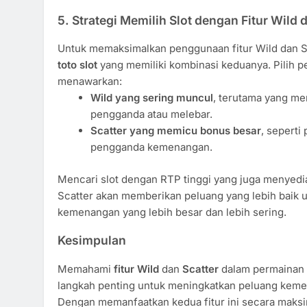
5.
Strategi Memilih Slot dengan Fitur Wild 
Untuk memaksimalkan penggunaan fitur Wild dan Sc
toto slot
yang memiliki kombinasi keduanya. Pilih 
menawarkan:
Wild yang sering muncul
, terutama yang mem
pengganda atau melebar.
Scatter yang memicu bonus besar
, seperti
pengganda kemenangan.
Mencari slot dengan RTP tinggi yang juga menyedia
Scatter akan memberikan peluang yang lebih baik 
kemenangan yang lebih besar dan lebih sering.
Kesimpulan
Memahami
fitur Wild
dan
Scatter
dalam permainan
langkah penting untuk meningkatkan peluang kem
Dengan memanfaatkan kedua fitur ini secara maksi