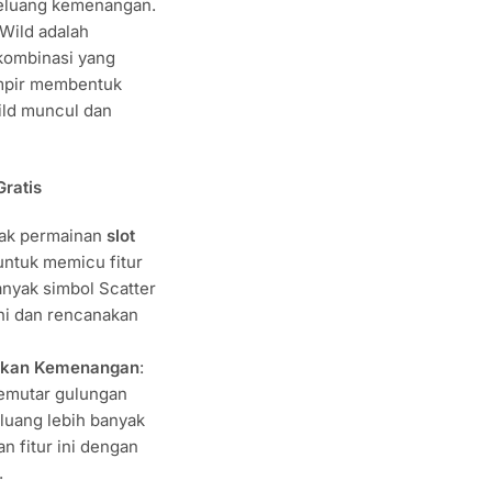
peluang kemenangan.
 Wild adalah
kombinasi yang
ampir membentuk
ild muncul dan
ratis
yak permainan
slot
ntuk memicu fitur
anyak simbol Scatter
ni dan rencanakan
alkan Kemenangan
:
emutar gulungan
luang lebih banyak
n fitur ini dengan
.