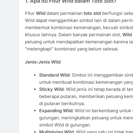
1.
Apa Itu Fitur Wild dalam Toto Slot?
Fitur
Wild
dalam permainan
toto slot
berfungsi seba
Wild dapat menggantikan simbol lain di dalam perm
membentuk kombinasi kemenangan, kecuali simbo
khusus lainnya. Dalam banyak permainan slot,
Wild
peluang untuk mendapatkan kemenangan karena i
“melengkapi” kombinasi yang belum selesai.
Jenis-Jenis Wild
Standard Wild
: Simbol ini menggantikan sim
untuk membuat kombinasi kemenangan yang 
Sticky Wild
: Wild jenis ini tetap berada di 
beberapa putaran, memberikan peluang kem
di putaran berikutnya.
Expanding Wild
: Wild ini berkembang untuk
gulungan, meningkatkan peluang untuk mend
simbol Wild di gulungan.
Multiplying Wild
: Wild yang satu ini tidak h